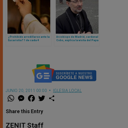
¿Prohibido arrodillarse ante la
Arzobispo de Madrid, cardenal
Eucaristía? 1 de cada 4
Cobo, explica la visita del Papa
sacerdotes contestan a su
a España
obispo (de Charlotte) con una
carta al Vaticano
JUNIO 20, 2011 00:00
IGLESIA LOCAL
W
M
F
T
S
h
e
a
w
h
a
s
c
i
a
t
s
e
t
r
Share this Entry
s
e
b
t
e
A
n
o
e
p
g
o
r
ZENIT Staff
p
e
k