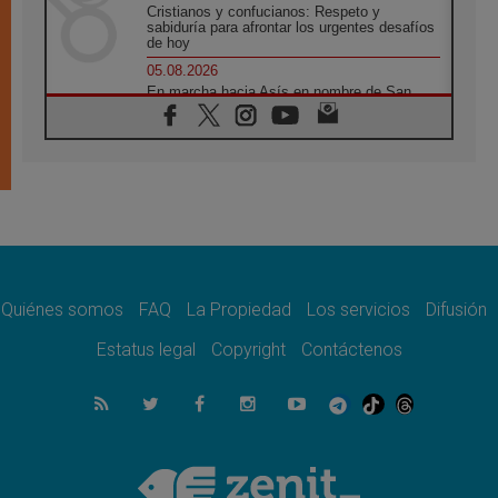
Cristianos y confucianos: Respeto y
sabiduría para afrontar los urgentes desafíos
de hoy
05.08.2026
En marcha hacia Asís en nombre de San
Francisco, a la espera de León
05.08.2026
Venezuela, Padre Pagniello: "En medio del
dolor, una Iglesia que no se rinde"
05.08.2026
La Fuerza del "Círculo de Héroes" con el
Papa en la Audiencia General
05.08.2026
Nuncio en Ucrania: Preocupa escuchar a
quienes bendicen la guerra
Quiénes somos
FAQ
La Propiedad
Los servicios
Difusión
05.08.2026
Estatus legal
Copyright
Contáctenos
Ucrania: Ataque masivo en Kyiv durante la
noche
05.08.2026
Colombo: "La visita del Papa a Argentina
llevará un mensaje de paz y dignidad
humana"
05.08.2026
Iglesia en Uruguay: la visita del Papa