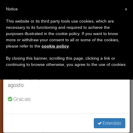
ES
Notice
×
x
Aviso importante
This website or its third party tools use cookies, which are
necessary to its functioning and required to achieve the
Del 27 de julio al 7 de agosto haremos la pausa
purposes illustrated in the cookie policy. If you want to know
"África está llena de tumbas de
anual, aprovechando que en el periodo de verano
more or withdraw your consent to all or some of the cookies,
please refer to the
cookie policy
.
se generan menos informaciones y también el
misioneros, no de miembros de
consumo de las mismas disminuye.
la ONU"
By closing this banner, scrolling this page, clicking a link or
continuing to browse otherwise, you agree to the use of cookies.
Retomamos el trabajo ordinario de las ediciones
en inglés y español de ZENIT el lunes 10 de
Entrevista al presidente del Comité
agosto.
científico de la asociación Harambee
Gracias.
JUNIO 20, 2011 00:00
ZENIT STAFF
IGLESIA LOCAL
W
M
F
T
S
h
e
a
w
h
a
s
c
i
a
Entendido
t
s
e
t
r
Share this Entry
s
e
b
t
e