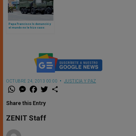
Papa Francisco lo denunció y
el mundo no le hizo caso:
crece el gasto mundial en
armamento nuclear
OCTUBRE 24, 2013 00:00
JUSTICIA Y PAZ
W
M
F
T
S
h
e
a
w
h
a
s
c
i
a
t
s
e
t
r
Share this Entry
s
e
b
t
e
A
n
o
e
p
g
o
r
ZENIT Staff
p
e
k
r