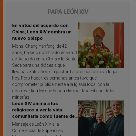
PAPA LEÓN XIV
En virtud del acuerdo con
China, León XIV nombra un
nuevo obispo
Mons. Chang Yanfeng, de 42
años, ha sido nombrado en virtud
del Acuerdo entre China y la Santa
Sede para una diócesis que
llevaba veinte años sin pastor. La ordenación tuvo lugar
hoy. Pero hace tres semanas antes tuvo que
comprometer públicamente a la Iglesia local con la
controvertida ley que busca eliminar la identidad de las
minorías.
León XIV anima a los
religiosos a ver la vida
comunitaria como fuente de
inspiración y santificación
Mensaje de León XIV a la
Conferencia de Superiores