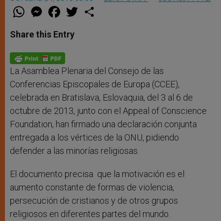
W
M
F
T
S
h
e
a
w
h
a
s
c
i
a
t
s
e
t
r
Share this Entry
s
e
b
t
e
A
n
o
e
p
g
o
r
p
e
k
r
La Asamblea Plenaria del Consejo de las
Conferencias Episcopales de Europa (CCEE),
celebrada en Bratislava, Eslovaquia, del 3 al 6 de
octubre de 2013, junto con el Appeal of Conscience
Foundation, han firmado una declaración conjunta
entregada a los vértices de la ONU, pidiendo
defender a las minorías religiosas.
El documento precisa que la motivación es el
aumento constante de formas de violencia,
persecución de cristianos y de otros grupos
religiosos en diferentes partes del mundo.