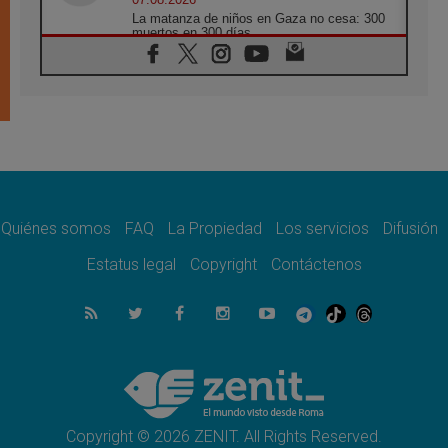
La matanza de niños en Gaza no cesa: 300
muertos en 300 días
07.08.2026
Tagle: La guerra desfigura el mundo, solo la
revelación de Dios lo transfigura
07.08.2026
Presentada la Trienal de Arte de las
Universidades Católicas: «Exercises in
Empathy»
07.08.2026
Fortunatus Nwachukwu: la comunicación
como misión al servicio del Evangelio
Quiénes somos
FAQ
La Propiedad
Los servicios
Difusión
07.08.2026
Estatus legal
Copyright
Contáctenos
SIGNIS 2026, dar voz a las religiosas en el
espacio público
07.08.2026
Lanzan un proyecto de empoderamiento
digital para mujeres líderes en África
07.08.2026
Programa oficial del Viaje Apostólico del
Papa León XIV a Francia
Copyright © 2026 ZENIT. All Rights Reserved.