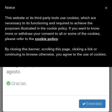
ES
Notice
×
x
Aviso importante
This website or its third party tools use cookies, which are
necessary to its functioning and required to achieve the
Del 27 de julio al 7 de agosto haremos la pausa
purposes illustrated in the cookie policy. If you want to know
anual, aprovechando que en el periodo de verano
more or withdraw your consent to all or some of the cookies,
please refer to the
cookie policy
.
se generan menos informaciones y también el
consumo de las mismas disminuye.
By closing this banner, scrolling this page, clicking a link or
continuing to browse otherwise, you agree to the use of cookies.
Retomamos el trabajo ordinario de las ediciones
en inglés y español de ZENIT el lunes 10 de
agosto.
Gracias.
Entendido