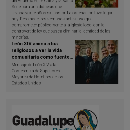
del Acuerdo entre China y la Santa
Sede para una diócesis que
llevaba veinte años sin pastor. La ordenación tuvo lugar
hoy. Pero hace tres semanas antes tuvo que
comprometer públicamente a la Iglesia local con la
controvertida ley que busca eliminar la identidad de las
minorías.
León XIV anima a los
religiosos a ver la vida
comunitaria como fuente
de inspiración y
Mensaje de León XIV a la
santificación
Conferencia de Superiores
Mayores de Hombres de los
Estados Unidos