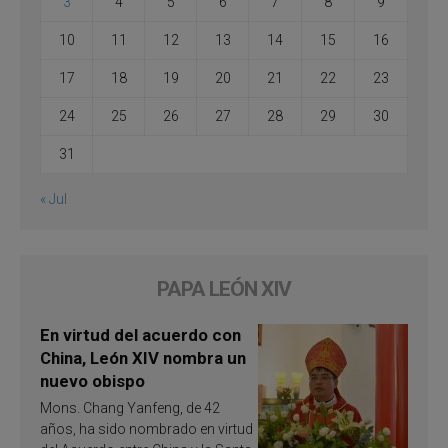
3
4
5
6
7
8
9
10
11
12
13
14
15
16
17
18
19
20
21
22
23
24
25
26
27
28
29
30
31
« Jul
PAPA LEÓN XIV
En virtud del acuerdo con
China, León XIV nombra un
nuevo obispo
Mons. Chang Yanfeng, de 42
años, ha sido nombrado en virtud