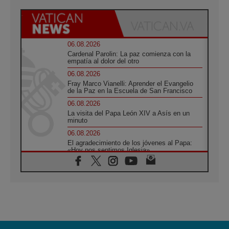
06.08.2026
Cardenal Parolin: La paz comienza con la
empatía al dolor del otro
06.08.2026
Fray Marco Vianelli: Aprender el Evangelio
de la Paz en la Escuela de San Francisco
06.08.2026
La visita del Papa León XIV a Asís en un
minuto
06.08.2026
El agradecimiento de los jóvenes al Papa:
«Hoy nos sentimos Iglesia»
06.08.2026
Líbano: Reanudan los coloquios en Roma en
medio de tensiones y ataques en el sur del
país
06.08.2026
Hiroshima y Nagasaki, 81 años después.
Comienzan "Diez Días Oración por la Paz"