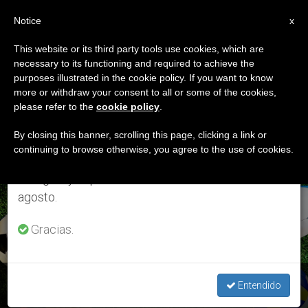
ES
Notice
×
x
Aviso importante
This website or its third party tools use cookies, which are
necessary to its functioning and required to achieve the
Del 27 de julio al 7 de agosto haremos la pausa
ETIQUETA
purposes illustrated in the cookie policy. If you want to know
anual, aprovechando que en el periodo de verano
Posts Tagged ‘la
more or withdraw your consent to all or some of the cookies,
please refer to the
cookie policy
.
se generan menos informaciones y también el
Familia Y La Vida’
consumo de las mismas disminuye.
By closing this banner, scrolling this page, clicking a link or
continuing to browse otherwise, you agree to the use of cookies.
Retomamos el trabajo ordinario de las ediciones
en inglés y español de ZENIT el lunes 10 de
ÚLTIMAS NOTICIAS
agosto.
Gracias.
Vaticano: Seminarios web “Deporte: repensando el futuro”
Entendido