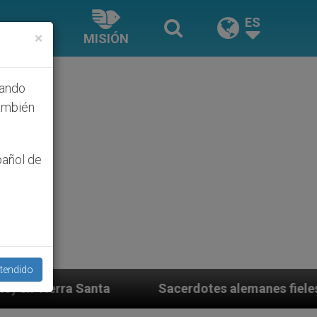
ES
×
MISIÓN
hando
ambién
pañol de
tendido
Sacerdotes alemanes fieles al Papa contestan a s