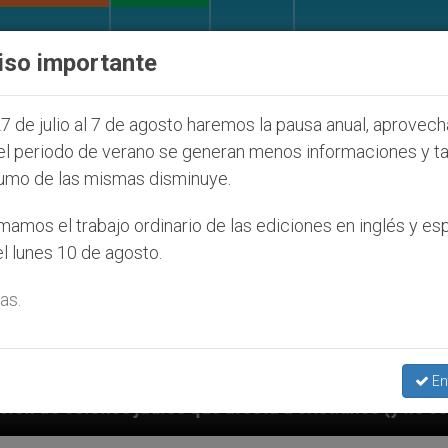
IGLESIA Y MUNDO
DOCUMENTOS
DONATIVOS
iso importante
7 de julio al 7 de agosto haremos la pausa anual, aprovec
el periodo de verano se generan menos informaciones y t
umo de las mismas disminuye.
amos el trabajo ordinario de las ediciones en inglés y es
l lunes 10 de agosto.
as.
En
que afecta a cristianos (y no sólo) en Tierra Santa