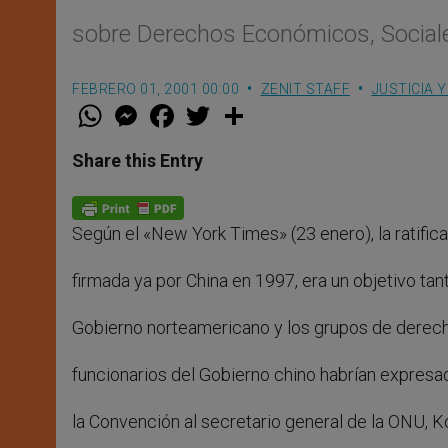
sobre Derechos Económicos, Sociale
FEBRERO 01, 2001 00:00
ZENIT STAFF
JUSTICIA Y
W
M
F
T
S
h
e
a
w
h
a
s
c
i
a
t
s
e
t
r
Share this Entry
s
e
b
t
e
A
n
o
e
p
g
o
r
p
e
k
Según el «New York Times» (23 enero), la ratific
r
firmada ya por China en 1997, era un objetivo ta
Gobierno norteamericano y los grupos de derech
funcionarios del Gobierno chino habrían expresado
la Convención al secretario general de la ONU, Ko