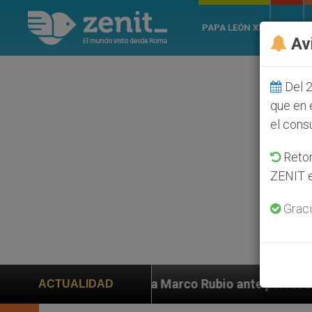
PAPA LEÓN XIV
ROMA
Av
Del 2
que en 
el cons
Retom
ZENIT e
Graci
uda a Marco Rubio ante persecución de colonos judíos 
ACTUALIDAD