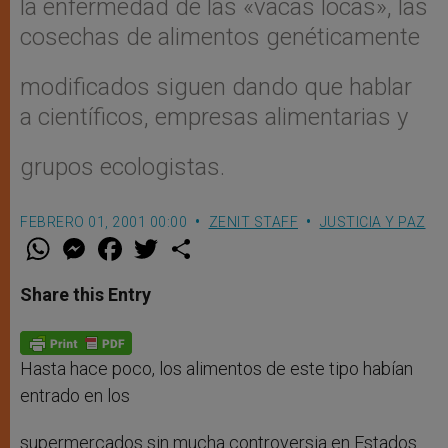
la enfermedad de las «vacas locas», las
cosechas de alimentos genéticamente
modificados siguen dando que hablar
a científicos, empresas alimentarias y
grupos ecologistas.
FEBRERO 01, 2001 00:00
ZENIT STAFF
JUSTICIA Y PAZ
W
M
F
T
S
h
e
a
w
h
a
s
c
i
a
t
s
e
t
r
Share this Entry
s
e
b
t
e
A
n
o
e
p
g
o
r
p
e
k
r
Hasta hace poco, los alimentos de este tipo habían
entrado en los
supermercados sin mucha controversia en Estados