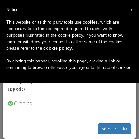
ES
Notice
×
x
Aviso importante
This website or its third party tools use cookies, which are
necessary to its functioning and required to achieve the
Del 27 de julio al 7 de agosto haremos la pausa
purposes illustrated in the cookie policy. If you want to know
anual, aprovechando que en el periodo de verano
more or withdraw your consent to all or some of the cookies,
please refer to the
cookie policy
.
se generan menos informaciones y también el
consumo de las mismas disminuye.
By closing this banner, scrolling this page, clicking a link or
continuing to browse otherwise, you agree to the use of cookies.
Retomamos el trabajo ordinario de las ediciones
en inglés y español de ZENIT el lunes 10 de
agosto.
Gracias.
Entendido