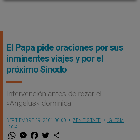
El Papa pide oraciones por sus
inminentes viajes y por el
próximo Sínodo
Intervención antes de rezar el
«Angelus» dominical
SEPTIEMBRE 09, 2001 00:00
ZENIT STAFF
IGLESIA
LOCAL
W
M
F
T
S
h
e
a
w
h