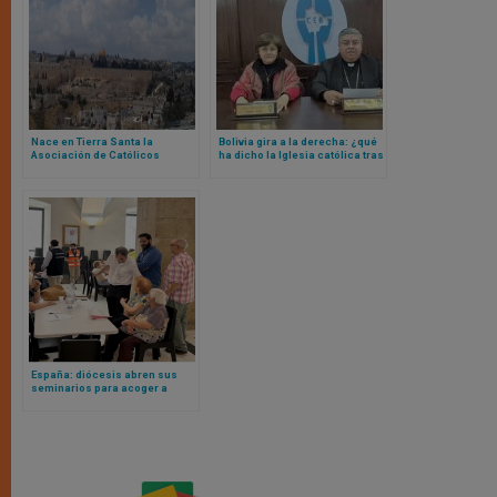
Nace en Tierra Santa la
Bolivia gira a la derecha: ¿qué
Asociación de Católicos
ha dicho la Iglesia católica tras
Hebreos: te contamos qué es y
primeros resultados de
para qué sirve
elecciones presidenciales?
España: diócesis abren sus
seminarios para acoger a
afectados por incendios
forestales