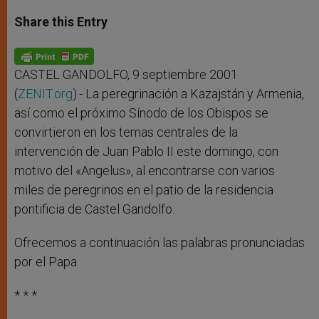
a
s
c
i
a
t
s
e
t
r
Share this Entry
s
e
b
t
e
A
n
o
e
p
g
o
r
p
e
k
r
CASTEL GANDOLFO, 9 septiembre 2001
(
ZENIT.org
).- La peregrinación a Kazajstán y Armenia,
así como el próximo Sínodo de los Obispos se
convirtieron en los temas centrales de la
intervención de Juan Pablo II este domingo, con
motivo del «Angelus», al encontrarse con varios
miles de peregrinos en el patio de la residencia
pontificia de Castel Gandolfo.
Ofrecemos a continuación las palabras pronunciadas
por el Papa.
* * *