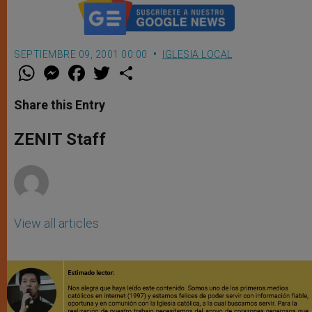
SEPTIEMBRE 09, 2001 00:00
IGLESIA LOCAL
W
M
F
T
S
h
e
a
w
h
a
s
c
i
a
t
s
e
t
r
Share this Entry
s
e
b
t
e
A
n
o
e
p
g
o
r
ZENIT Staff
p
e
k
r
View all articles