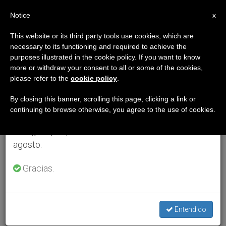
ES
Notice
×
x
Aviso importante
This website or its third party tools use cookies, which are
necessary to its functioning and required to achieve the
Del 27 de julio al 7 de agosto haremos la pausa
purposes illustrated in the cookie policy. If you want to know
anual, aprovechando que en el periodo de verano
more or withdraw your consent to all or some of the cookies,
please refer to the
cookie policy
.
se generan menos informaciones y también el
consumo de las mismas disminuye.
By closing this banner, scrolling this page, clicking a link or
continuing to browse otherwise, you agree to the use of cookies.
Retomamos el trabajo ordinario de las ediciones
en inglés y español de ZENIT el lunes 10 de
agosto.
Gracias.
Entendido