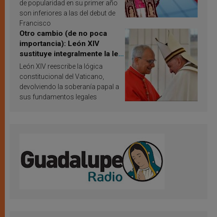
de popularidad en su primer año
son inferiores a las del debut de
Francisco
Otro cambio (de no poca
importancia): León XIV
sustituye integralmente la ley
vaticana de Papa Francisco
León XIV reescribe la lógica
constitucional del Vaticano,
devolviendo la soberanía papal a
sus fundamentos legales