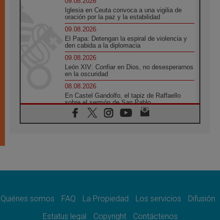
09.08.2026
Iglesia en Ceuta convoca a una vigilia de
oración por la paz y la estabilidad
09.08.2026
El Papa: Detengan la espiral de violencia y
den cabida a la diplomacia
09.08.2026
León XIV: Confiar en Dios, no desesperarnos
en la oscuridad
08.08.2026
En Castel Gandolfo, el tapiz de Raffaello
sobre el sermón de San Pablo
08.08.2026
En Colombia, «la paz no se compra con una
firma»
08.08.2026
En Venezuela celebraron los 416 años del
Santo Cristo de La Grita
08.08.2026
El Papa: en Santa Ágata contemplamos la
victoria del amor sobre la muerte
Quiénes somos
FAQ
La Propiedad
Los servicios
Difusión
08.08.2026
León XIV visitará el Santuario de la Madre
Estatus legal
Copyright
Contáctenos
del Buen Consejo de Genazzano