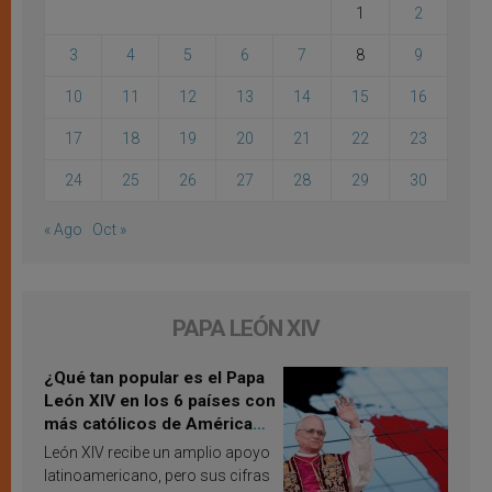
1
2
3
4
5
6
7
8
9
10
11
12
13
14
15
16
17
18
19
20
21
22
23
24
25
26
27
28
29
30
« Ago
Oct »
PAPA LEÓN XIV
¿Qué tan popular es el Papa
León XIV en los 6 países con
más católicos de América
Latina en 2026? Publican
León XIV recibe un amplio apoyo
resultados de investigación
latinoamericano, pero sus cifras