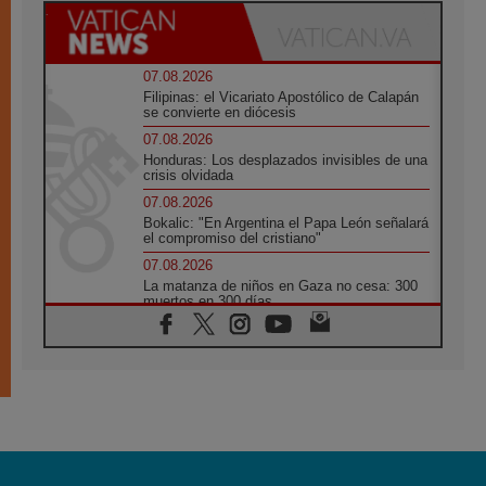
07.08.2026
Filipinas: el Vicariato Apostólico de Calapán
se convierte en diócesis
07.08.2026
Honduras: Los desplazados invisibles de una
crisis olvidada
07.08.2026
Bokalic: "En Argentina el Papa León señalará
el compromiso del cristiano"
07.08.2026
La matanza de niños en Gaza no cesa: 300
muertos en 300 días
07.08.2026
Tagle: La guerra desfigura el mundo, solo la
revelación de Dios lo transfigura
07.08.2026
Presentada la Trienal de Arte de las
Universidades Católicas: «Exercises in
Empathy»
07.08.2026