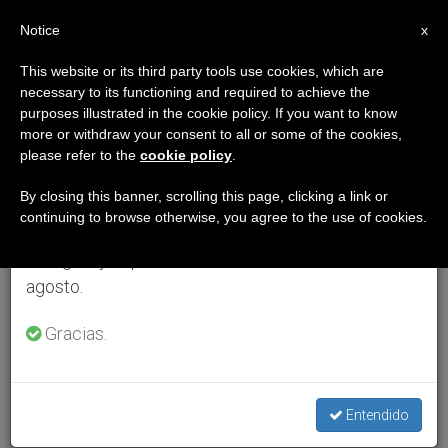
ES
Notice
×
x
Aviso importante
This website or its third party tools use cookies, which are
necessary to its functioning and required to achieve the
Del 27 de julio al 7 de agosto haremos la pausa
purposes illustrated in the cookie policy. If you want to know
anual, aprovechando que en el periodo de verano
more or withdraw your consent to all or some of the cookies,
please refer to the
cookie policy
.
se generan menos informaciones y también el
consumo de las mismas disminuye.
By closing this banner, scrolling this page, clicking a link or
continuing to browse otherwise, you agree to the use of cookies.
Retomamos el trabajo ordinario de las ediciones
en inglés y español de ZENIT el lunes 10 de
agosto.
Gracias.
Entendido