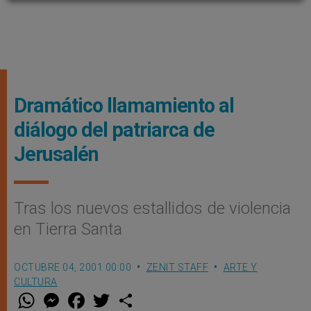
Dramático llamamiento al
diálogo del patriarca de
Jerusalén
Tras los nuevos estallidos de violencia
en Tierra Santa
OCTUBRE 04, 2001 00:00
ZENIT STAFF
ARTE Y
CULTURA
W
M
F
T
S
h
e
a
w
h