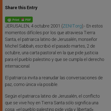
a
s
c
i
a
t
s
e
t
r
Share this Entry
s
e
b
t
e
A
n
o
e
p
g
o
r
p
e
k
r
JERUSALEN, 4 octubre 2001 (
ZENIT.org
).- En estos
momentos difíciles por los que atraviesa Tierra
Santa, el patriarca latino de Jerusalén, monseñor
Michel Sabbah, escribió el pasado martes, 2 de
octubre, una carta pastoral en la que pide justicia
para el pueblo palestino y que se cumpla el derecho
internacional.
El patriarca invita a reanudar las conversaciones de
paz, como única vía posible.
Según el patriarca latino de Jerusalén, el conflicto
que se vive hoy en Tierra Santa sólo significa una
cosa: «el pueblo palestino pide vida y libertad».