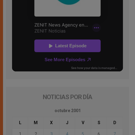
NOTICIAS POR DÍA
octubre 2001
L
M
X
J
V
S
D
1
2
3
4
5
6
7