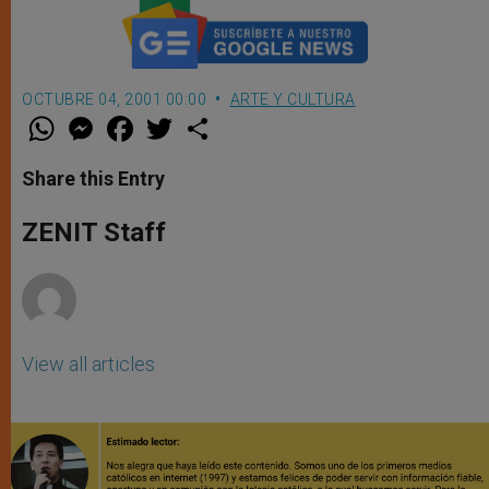
OCTUBRE 04, 2001 00:00
ARTE Y CULTURA
W
M
F
T
S
h
e
a
w
h
a
s
c
i
a
t
s
e
t
r
Share this Entry
s
e
b
t
e
A
n
o
e
p
g
o
r
ZENIT Staff
p
e
k
r
View all articles