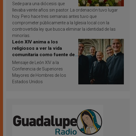
Sede para una diócesis que
llevaba veinte años sin pastor. La ordenación tuvo lugar
hoy. Pero hace tres semanas antes tuvo que
comprometer públicamente a la Iglesia local con la
controvertida ley que busca eliminar la identidad de las
minorías.
León XIV anima a los
religiosos a ver la vida
comunitaria como fuente de
inspiración y santificación
Mensaje de León XIV a la
Conferencia de Superiores
Mayores de Hombres de los
Estados Unidos