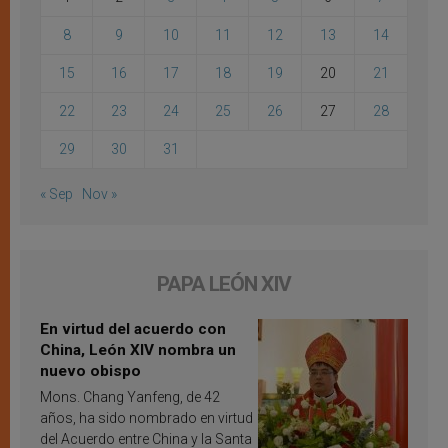
8
9
10
11
12
13
14
15
16
17
18
19
20
21
22
23
24
25
26
27
28
29
30
31
« Sep
Nov »
PAPA LEÓN XIV
En virtud del acuerdo con
China, León XIV nombra un
nuevo obispo
Mons. Chang Yanfeng, de 42
años, ha sido nombrado en virtud
del Acuerdo entre China y la Santa