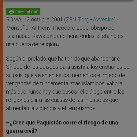
A
n
o
e
p
g
o
r
p
e
k
r
ROMA, 12 octubre 2001 (
ZENIT.org
–
Avvenire
).-
Monseñor Anthony Theodore Lobo, obispo de
Islamabad-Rawalpindi, no tiene dudas: «Esta no es
una guerra de religión».
Según el prelado, que ha tenido que abandonar el
Sínodo de los obispos para asistir a los cristianos de
su país, que viven en estos momentos el miedo de
venganzas de fundamentalistas islámicos, «ahora
más que nunca hay que buscar el diálogo entre las
religiones e ir a las causas de las injusticias que
alimentan la violencia y el terrorismo».
–¿Cree que Paquistán corre el riesgo de una
guerra civil?