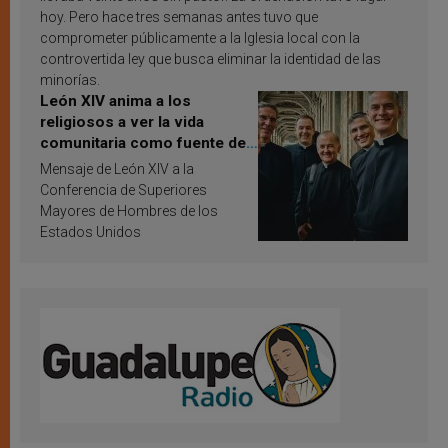
hoy. Pero hace tres semanas antes tuvo que
comprometer públicamente a la Iglesia local con la
controvertida ley que busca eliminar la identidad de las
minorías.
León XIV anima a los
religiosos a ver la vida
comunitaria como fuente de
inspiración y santificación
Mensaje de León XIV a la
Conferencia de Superiores
Mayores de Hombres de los
Estados Unidos