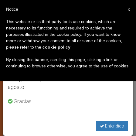
ES
Notice
×
x
Aviso importante
This website or its third party tools use cookies, which are
necessary to its functioning and required to achieve the
Del 27 de julio al 7 de agosto haremos la pausa
purposes illustrated in the cookie policy. If you want to know
Obispo de Islamabad: «Hay que
anual, aprovechando que en el periodo de verano
more or withdraw your consent to all or some of the cookies,
please refer to the
cookie policy
.
se generan menos informaciones y también el
perseverar en el diálogo entre
consumo de las mismas disminuye.
religiones»
By closing this banner, scrolling this page, clicking a link or
continuing to browse otherwise, you agree to the use of cookies.
Retomamos el trabajo ordinario de las ediciones
en inglés y español de ZENIT el lunes 10 de
Monseñor Anthony T. Lobo explica las
agosto.
causas de la crisis en Paquistán
Gracias.
OCTUBRE 12, 2001 00:00
ZENIT STAFF
IGLESIA LOCAL
W
M
F
T
S
h
e
a
w
h
a
s
c
i
a
Entendido
t
s
e
t
r
Share this Entry
s
e
b
t
e