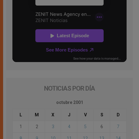
NOTICIAS POR DÍA
octubre 2001
L
M
X
J
V
S
D
1
2
3
4
5
6
7
8
9
10
11
12
13
14