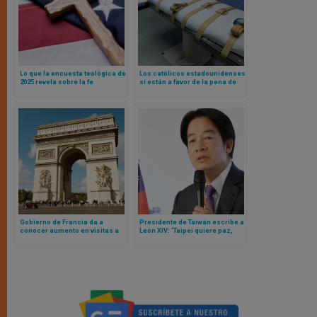
Lo que la encuesta teológica de
Los católicos estadounidenses
2025 revela sobre la fe
sí están a favor de la pena de
estadounidense
muerte, según encuesta recién
publicada
Gobierno de Francia da a
Presidente de Taiwán escribe a
conocer aumento en visitas a
León XIV: ‘Taipei quiere paz,
catedrales católicas: estas
derechos humanos y
son las más visitadas
democracia’