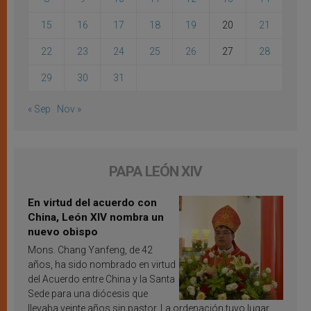
15
16
17
18
19
20
21
22
23
24
25
26
27
28
29
30
31
« Sep
Nov »
PAPA LEÓN XIV
En virtud del acuerdo con
China, León XIV nombra un
nuevo obispo
Mons. Chang Yanfeng, de 42
años, ha sido nombrado en virtud
del Acuerdo entre China y la Santa
Sede para una diócesis que
llevaba veinte años sin pastor. La ordenación tuvo lugar