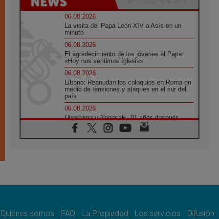
06.08.2026
La visita del Papa León XIV a Asís en un
minuto
06.08.2026
El agradecimiento de los jóvenes al Papa:
«Hoy nos sentimos Iglesia»
06.08.2026
Líbano: Reanudan los coloquios en Roma en
medio de tensiones y ataques en el sur del
país
06.08.2026
Hiroshima y Nagasaki, 81 años después.
Comienzan "Diez Días Oración por la Paz"
06.08.2026
Pizzaballa en Asís: los cristianos quieren
paz
06.08.2026
Sturla: La visita de León XIV será una buena
noticia para todo el Uruguay
06.08.2026
León XIV: La revolución del Evangelio
derriba los muros que separan
Quiénes somos
FAQ
La Propiedad
Los servicios
Difusión