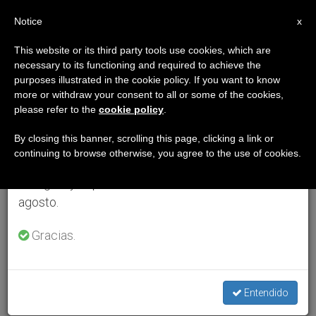
ES
Notice
×
x
Aviso importante
This website or its third party tools use cookies, which are
necessary to its functioning and required to achieve the
Del 27 de julio al 7 de agosto haremos la pausa
purposes illustrated in the cookie policy. If you want to know
anual, aprovechando que en el periodo de verano
more or withdraw your consent to all or some of the cookies,
please refer to the
cookie policy
.
se generan menos informaciones y también el
consumo de las mismas disminuye.
By closing this banner, scrolling this page, clicking a link or
continuing to browse otherwise, you agree to the use of cookies.
Retomamos el trabajo ordinario de las ediciones
en inglés y español de ZENIT el lunes 10 de
agosto.
Gracias.
Entendido