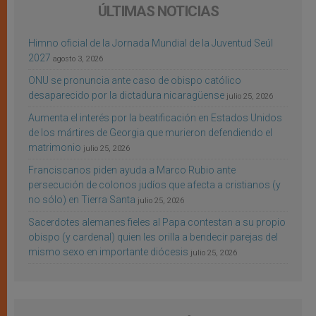
ÚLTIMAS NOTICIAS
Himno oficial de la Jornada Mundial de la Juventud Seúl
2027
agosto 3, 2026
ONU se pronuncia ante caso de obispo católico
desaparecido por la dictadura nicaragüense
julio 25, 2026
Aumenta el interés por la beatificación en Estados Unidos
de los mártires de Georgia que murieron defendiendo el
matrimonio
julio 25, 2026
Franciscanos piden ayuda a Marco Rubio ante
persecución de colonos judíos que afecta a cristianos (y
no sólo) en Tierra Santa
julio 25, 2026
Sacerdotes alemanes fieles al Papa contestan a su propio
obispo (y cardenal) quien les orilla a bendecir parejas del
mismo sexo en importante diócesis
julio 25, 2026