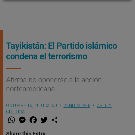
Tayikistán: El Partido islámico
condena el terrorismo
Afirma no oponerse a la acción
norteamericana
OCTUBRE 15, 2001 00:00
ZENIT STAFF
ARTE Y
CULTURA
W
M
F
T
S
h
e
a
w
h
a
s
c
i
a
t
s
e
t
r
Share this Entry