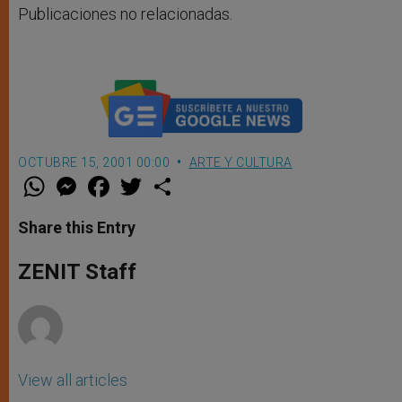
Publicaciones no relacionadas.
OCTUBRE 15, 2001 00:00
ARTE Y CULTURA
W
M
F
T
S
h
e
a
w
h
a
s
c
i
a
t
s
e
t
r
Share this Entry
s
e
b
t
e
A
n
o
e
p
g
o
r
ZENIT Staff
p
e
k
r
View all articles