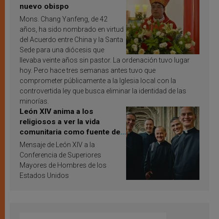
nuevo obispo
Mons. Chang Yanfeng, de 42
años, ha sido nombrado en virtud
del Acuerdo entre China y la Santa
Sede para una diócesis que
llevaba veinte años sin pastor. La ordenación tuvo lugar
hoy. Pero hace tres semanas antes tuvo que
comprometer públicamente a la Iglesia local con la
controvertida ley que busca eliminar la identidad de las
minorías.
León XIV anima a los
religiosos a ver la vida
comunitaria como fuente de
inspiración y santificación
Mensaje de León XIV a la
Conferencia de Superiores
Mayores de Hombres de los
Estados Unidos