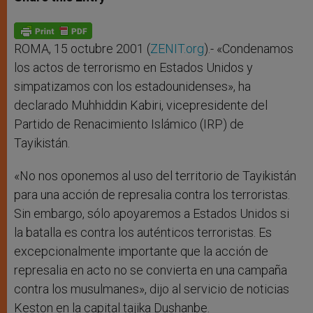
s
e
b
t
e
A
n
o
e
p
g
o
r
p
e
k
r
ROMA, 15 octubre 2001 (
ZENIT.org
).- «Condenamos
los actos de terrorismo en Estados Unidos y
simpatizamos con los estadounidenses», ha
declarado Muhhiddin Kabiri, vicepresidente del
Partido de Renacimiento Islámico (IRP) de
Tayikistán.
«No nos oponemos al uso del territorio de Tayikistán
para una acción de represalia contra los terroristas.
Sin embargo, sólo apoyaremos a Estados Unidos si
la batalla es contra los auténticos terroristas. Es
excepcionalmente importante que la acción de
represalia en acto no se convierta en una campaña
contra los musulmanes», dijo al servicio de noticias
Keston en la capital tajika Dushanbe.