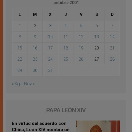
octubre 2001
L
M
X
J
V
S
D
1
2
3
4
5
6
7
8
9
10
11
12
13
14
15
16
17
18
19
20
21
22
23
24
25
26
27
28
29
30
31
« Sep
Nov »
PAPA LEÓN XIV
En virtud del acuerdo con
China, León XIV nombra un