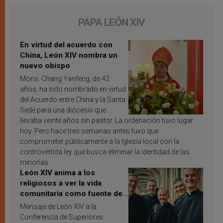
PAPA LEÓN XIV
En virtud del acuerdo con
China, León XIV nombra un
nuevo obispo
Mons. Chang Yanfeng, de 42
años, ha sido nombrado en virtud
del Acuerdo entre China y la Santa
Sede para una diócesis que
llevaba veinte años sin pastor. La ordenación tuvo lugar
hoy. Pero hace tres semanas antes tuvo que
comprometer públicamente a la Iglesia local con la
controvertida ley que busca eliminar la identidad de las
minorías.
León XIV anima a los
religiosos a ver la vida
comunitaria como fuente de
inspiración y santificación
Mensaje de León XIV a la
Conferencia de Superiores