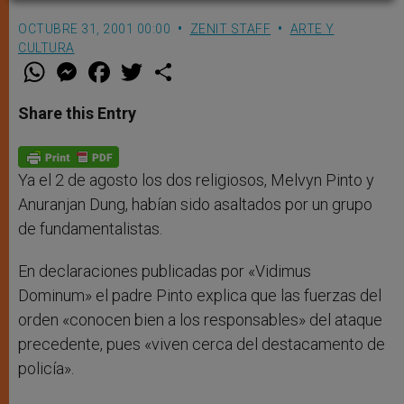
OCTUBRE 31, 2001 00:00
ZENIT STAFF
ARTE Y
CULTURA
W
M
F
T
S
h
e
a
w
h
a
s
c
i
a
t
s
e
t
r
Share this Entry
s
e
b
t
e
A
n
o
e
p
g
o
r
p
e
k
r
Ya el 2 de agosto los dos religiosos, Melvyn Pinto y
Anuranjan Dung, habían sido asaltados por un grupo
de fundamentalistas.
En declaraciones publicadas por «Vidimus
Dominum» el padre Pinto explica que las fuerzas del
orden «conocen bien a los responsables» del ataque
precedente, pues «viven cerca del destacamento de
policía».