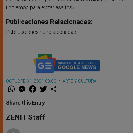
un tiempo para evitar asaltos».
Publicaciones Relacionadas:
Publicaciones no relacionadas.
OCTUBRE 31, 2001 00:00
ARTE Y CULTURA
W
M
F
T
S
h
e
a
w
h
a
s
c
i
a
t
s
e
t
r
Share this Entry
s
e
b
t
e
A
n
o
e
p
g
o
r
ZENIT Staff
p
e
k
r