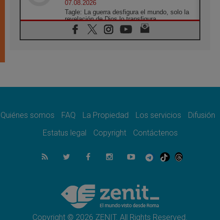
07.08.2026
Tagle: La guerra desfigura el mundo, solo la
revelación de Dios lo transfigura
07.08.2026
Presentada la Trienal de Arte de las
Universidades Católicas: «Exercises in
Empathy»
07.08.2026
Fortunatus Nwachukwu: la comunicación
como misión al servicio del Evangelio
07.08.2026
SIGNIS 2026, dar voz a las religiosas en el
espacio público
Quiénes somos
FAQ
La Propiedad
Los servicios
Difusión
07.08.2026
Estatus legal
Copyright
Contáctenos
Lanzan un proyecto de empoderamiento
digital para mujeres líderes en África
07.08.2026
Programa oficial del Viaje Apostólico del
Papa León XIV a Francia
07.08.2026
Obispos de Ecuador: El bien de las familias
no admite premuras legislativas
Copyright © 2026 ZENIT. All Rights Reserved.