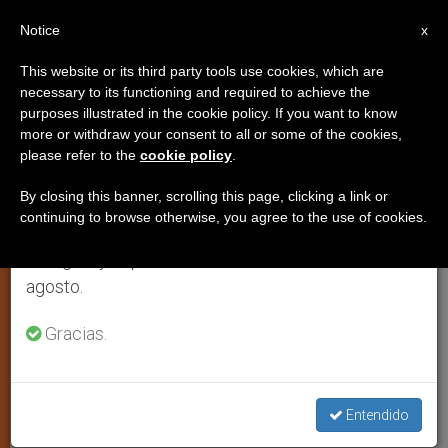
ES
Notice
×
x
Aviso importante
This website or its third party tools use cookies, which are
necessary to its functioning and required to achieve the
Del 27 de julio al 7 de agosto haremos la pausa
purposes illustrated in the cookie policy. If you want to know
India: Hindúes amenazan a dos
anual, aprovechando que en el periodo de verano
more or withdraw your consent to all or some of the cookies,
please refer to the
cookie policy
.
se generan menos informaciones y también el
Misioneros de la Caridad
consumo de las mismas disminuye.
By closing this banner, scrolling this page, clicking a link or
continuing to browse otherwise, you agree to the use of cookies.
Retomamos el trabajo ordinario de las ediciones
NUEVA DELHI, 31 octubre 2001
en inglés y español de ZENIT el lunes 10 de
(
ZENIT.org
).- La policía ha aconsejado a
agosto.
dos Misioneros de la Caridad del
estado oriental de Orissa que limiten
Gracias.
sus desplazamientos a causa de las
amenazas de grupos extremistas
Entendido
hindúes.