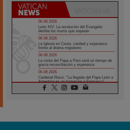
06.08.2026
León XIV: La revolución del Evangelio
derriba los muros que separan
06.08.2026
La Iglesia en Ceuta: caridad y esperanza
frente al drama migratorio
06.08.2026
La visita del Papa a Perú será un tiempo de
gracia reconciliación y esperanza
06.08.2026
Cardenal Rossi: "La llegada del Papa León a
Argentina es un homenaje a Francisco"
06.08.2026
En Asís, León XIV invita a los jóvenes a
«construir la civilización del amor»
05.08.2026
El cardenal Parolin en México: Toda la
sociedad necesita el mensaje del Evangelio
05.08.2026
Santa María la Mayor, Makrickas: La gracia