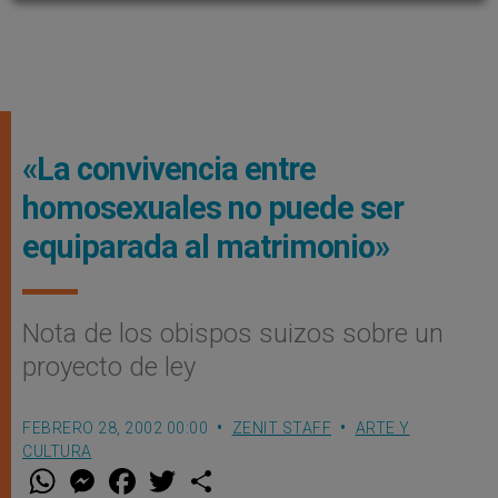
«La convivencia entre
homosexuales no puede ser
equiparada al matrimonio»
Nota de los obispos suizos sobre un
proyecto de ley
FEBRERO 28, 2002 00:00
ZENIT STAFF
ARTE Y
CULTURA
W
M
F
T
S
h
e
a
w
h