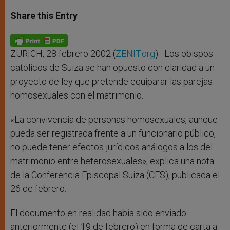
a
s
c
i
a
t
s
e
t
r
Share this Entry
s
e
b
t
e
A
n
o
e
p
g
o
r
p
e
k
r
ZURICH, 28 febrero 2002 (
ZENIT.org
).- Los obispos
católicos de Suiza se han opuesto con claridad a un
proyecto de ley que pretende equiparar las parejas
homosexuales con el matrimonio.
«La convivencia de personas homosexuales, aunque
pueda ser registrada frente a un funcionario público,
no puede tener efectos jurídicos análogos a los del
matrimonio entre heterosexuales», explica una nota
de la Conferencia Episcopal Suiza (CES), publicada el
26 de febrero.
El documento en realidad había sido enviado
anteriormente (el 19 de febrero) en forma de carta a