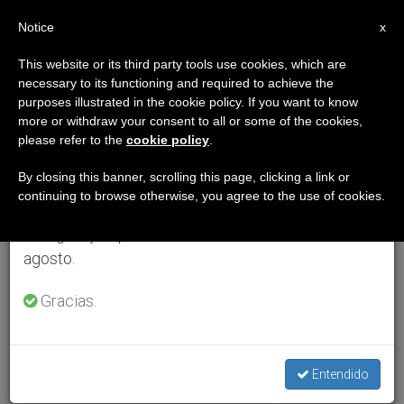
ES
Notice
×
x
Aviso importante
This website or its third party tools use cookies, which are
necessary to its functioning and required to achieve the
Del 27 de julio al 7 de agosto haremos la pausa
purposes illustrated in the cookie policy. If you want to know
anual, aprovechando que en el periodo de verano
more or withdraw your consent to all or some of the cookies,
please refer to the
cookie policy
.
se generan menos informaciones y también el
consumo de las mismas disminuye.
By closing this banner, scrolling this page, clicking a link or
continuing to browse otherwise, you agree to the use of cookies.
Retomamos el trabajo ordinario de las ediciones
en inglés y español de ZENIT el lunes 10 de
agosto.
Gracias.
Entendido