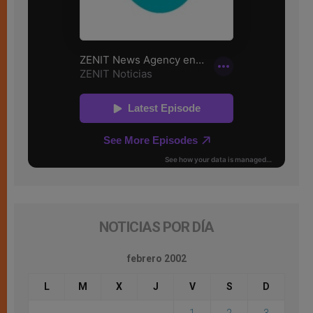
NOTICIAS POR DÍA
febrero 2002
L
M
X
J
V
S
D