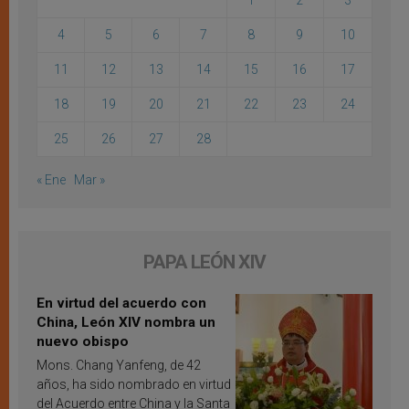
1
2
3
4
5
6
7
8
9
10
11
12
13
14
15
16
17
18
19
20
21
22
23
24
25
26
27
28
« Ene
Mar »
PAPA LEÓN XIV
En virtud del acuerdo con
China, León XIV nombra un
nuevo obispo
Mons. Chang Yanfeng, de 42
años, ha sido nombrado en virtud
del Acuerdo entre China y la Santa