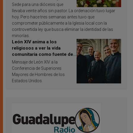
Sede para una diócesis que
llevaba veinte años sin pastor. La ordenación tuvo lugar
hoy. Pero hace tres semanas antes tuvo que
comprometer públicamente a la Iglesia local con la
controvertida ley que busca eliminar la identidad de las
minorías.
León XIV anima a los
religiosos a ver la vida
comunitaria como fuente de
inspiración y santificación
Mensaje de León XIV a la
Conferencia de Superiores
Mayores de Hombres de los
Estados Unidos