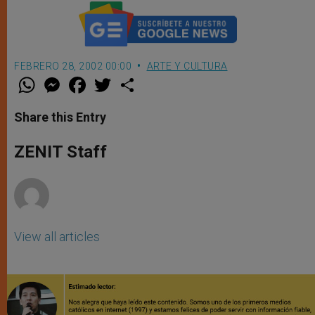
FEBRERO 28, 2002 00:00
ARTE Y CULTURA
W
M
F
T
S
h
e
a
w
h
a
s
c
i
a
t
s
e
t
r
Share this Entry
s
e
b
t
e
A
n
o
e
p
g
o
r
ZENIT Staff
p
e
k
r
View all articles