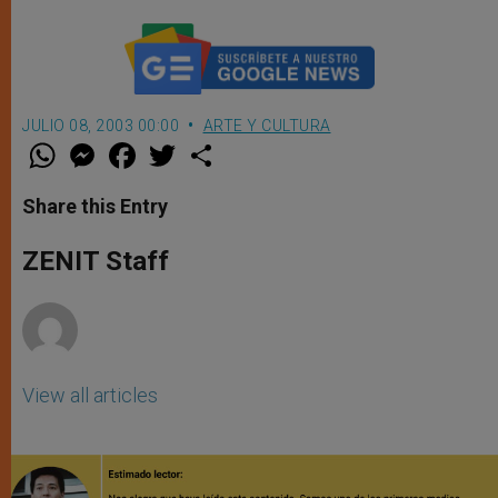
JULIO 08, 2003 00:00
ARTE Y CULTURA
W
M
F
T
S
h
e
a
w
h
a
s
c
i
a
t
s
e
t
r
Share this Entry
s
e
b
t
e
A
n
o
e
p
g
o
r
ZENIT Staff
p
e
k
r
View all articles