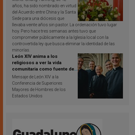
años, ha sido nombrado en virtud
del Acuerdo entre China y la Santa
Sede para una diócesis que
llevaba veinte años sin pastor. La ordenación tuvo lugar
hoy. Pero hace tres semanas antes tuvo que
comprometer públicamente a la Iglesia local con la
controvertida ley que busca eliminar la identidad de las
minorías.
León XIV anima a los
religiosos a ver la vida
comunitaria como fuente de
inspiración y santificación
Mensaje de León XIV a la
Conferencia de Superiores
Mayores de Hombres de los
Estados Unidos