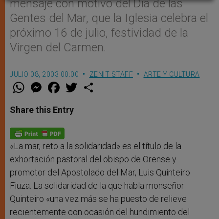
mensaje con motivo del Día de las
Gentes del Mar, que la Iglesia celebra el
próximo 16 de julio, festividad de la
Virgen del Carmen.
JULIO 08, 2003 00:00
ZENIT STAFF
ARTE Y CULTURA
W
M
F
T
S
h
e
a
w
h
a
s
c
i
a
t
s
e
t
r
Share this Entry
s
e
b
t
e
A
n
o
e
p
g
o
r
p
e
k
r
«La mar, reto a la solidaridad» es el título de la
exhortación pastoral del obispo de Orense y
promotor del Apostolado del Mar, Luis Quinteiro
Fiuza. La solidaridad de la que habla monseñor
Quinteiro «una vez más se ha puesto de relieve
recientemente con ocasión del hundimiento del