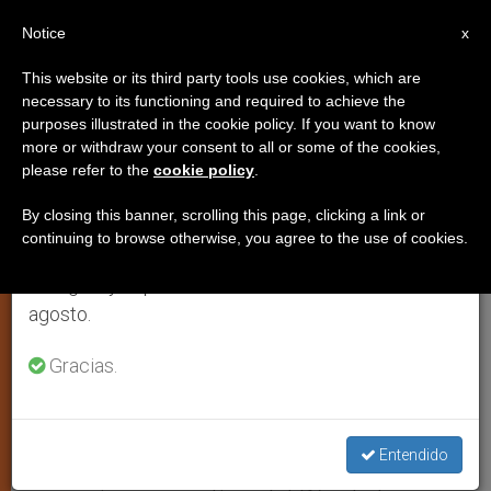
ES
Notice
×
x
Aviso importante
This website or its third party tools use cookies, which are
necessary to its functioning and required to achieve the
Del 27 de julio al 7 de agosto haremos la pausa
purposes illustrated in the cookie policy. If you want to know
El Día del Apostolado del Mar,
anual, aprovechando que en el periodo de verano
more or withdraw your consent to all or some of the cookies,
please refer to the
cookie policy
.
se generan menos informaciones y también el
«Un reto a la solidaridad»
consumo de las mismas disminuye.
By closing this banner, scrolling this page, clicking a link or
continuing to browse otherwise, you agree to the use of cookies.
Retomamos el trabajo ordinario de las ediciones
MADRID, 8 julio 2003 (
ZENIT.org
-
en inglés y español de ZENIT el lunes 10 de
VERITAS).- Los marineros, mercantes,
agosto.
pescadores y demás trabajadores que
viven directamente del mar han de
Gracias.
plantearse su vida como «un reto a la
solidaridad». Así lo creen los obispos
Entendido
españoles, que acaban de publicar un