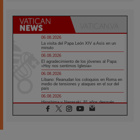
06.08.2026
La visita del Papa León XIV a Asís en un
minuto
06.08.2026
El agradecimiento de los jóvenes al Papa:
«Hoy nos sentimos Iglesia»
06.08.2026
Líbano: Reanudan los coloquios en Roma en
medio de tensiones y ataques en el sur del
país
06.08.2026
Hiroshima y Nagasaki, 81 años después.
Comienzan "Diez Días Oración por la Paz"
06.08.2026
Pizzaballa en Asís: los cristianos quieren
paz
06.08.2026
Sturla: La visita de León XIV será una buena