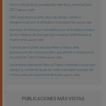
Himno oficial de la Jornada Mundial de la Juventud Seúl
2027
agosto 3, 2026
ONU se pronuncia ante caso de obispo católico
desaparecido por la dictadura nicaragüense
julio 25, 2026
Aumenta el interés por la beatificación en Estados Unidos
de los mártires de Georgia que murieron defendiendo el
matrimonio
julio 25, 2026
Franciscanos piden ayuda a Marco Rubio ante
persecución de colonos judíos que afecta a cristianos (y
no sólo) en Tierra Santa
julio 25, 2026
Sacerdotes alemanes fieles al Papa contestan a su propio
obispo (y cardenal) quien les orilla a bendecir parejas del
mismo sexo en importante diócesis
julio 25, 2026
PUBLICACIONES MÁS VISTAS