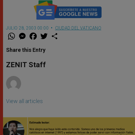
JULIO 28, 2003 00:00
CIUDAD DEL VATICANO
W
M
F
T
S
h
e
a
w
h
a
s
c
i
a
t
s
e
t
r
Share this Entry
s
e
b
t
e
A
n
o
e
p
g
o
r
ZENIT Staff
p
e
k
r
View all articles