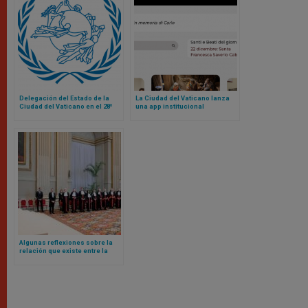
Delegación del Estado de la
La Ciudad del Vaticano lanza
Ciudad del Vaticano en el 28º
una app institucional
Congreso Postal Universal
Algunas reflexiones sobre la
relación que existe entre la
administración de justicia y el
valor de la unidad, según el
Papa León XIV