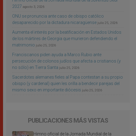
Himno oficial de la Jornada Mundial de la Juventud Seúl
2027
agosto 3, 2026
ONU se pronuncia ante caso de obispo católico
desaparecido por la dictadura nicaragüense
julio 25, 2026
Aumenta el interés por la beatificación en Estados Unidos
de los mártires de Georgia que murieron defendiendo el
matrimonio
julio 25, 2026
Franciscanos piden ayuda a Marco Rubio ante
persecución de colonos judíos que afecta a cristianos (y
no sólo) en Tierra Santa
julio 25, 2026
Sacerdotes alemanes fieles al Papa contestan a su propio
obispo (y cardenal) quien les orilla a bendecir parejas del
mismo sexo en importante diócesis
julio 25, 2026
PUBLICACIONES MÁS VISTAS
Himno oficial de la Jornada Mundial de la