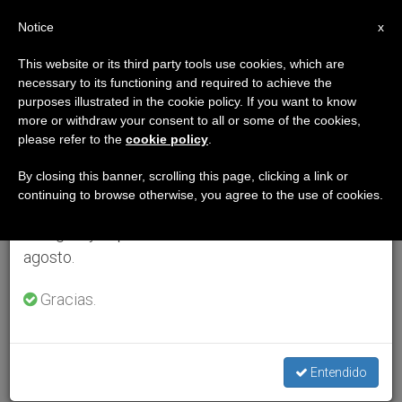
ES
Notice
×
x
Aviso importante
This website or its third party tools use cookies, which are
necessary to its functioning and required to achieve the
Del 27 de julio al 7 de agosto haremos la pausa
purposes illustrated in the cookie policy. If you want to know
anual, aprovechando que en el periodo de verano
more or withdraw your consent to all or some of the cookies,
please refer to the
cookie policy
.
se generan menos informaciones y también el
consumo de las mismas disminuye.
By closing this banner, scrolling this page, clicking a link or
continuing to browse otherwise, you agree to the use of cookies.
Retomamos el trabajo ordinario de las ediciones
en inglés y español de ZENIT el lunes 10 de
agosto.
Gracias.
Entendido