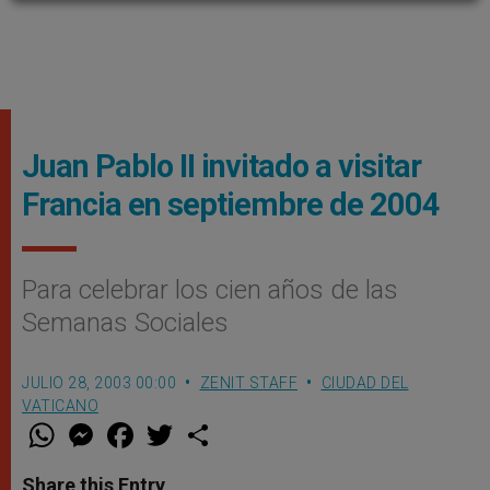
Juan Pablo II invitado a visitar
Francia en septiembre de 2004
Para celebrar los cien años de las
Semanas Sociales
JULIO 28, 2003 00:00
ZENIT STAFF
CIUDAD DEL
VATICANO
W
M
F
T
S
h
e
a
w
h
a
s
c
i
a
t
s
e
t
r
Share this Entry