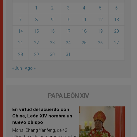
1
2
3
4
5
6
7
8
9
10
11
12
13
14
15
16
17
18
19
20
21
22
23
24
25
26
27
28
29
30
31
« Jun
Ago »
PAPA LEÓN XIV
En virtud del acuerdo con
China, León XIV nombra un
nuevo obispo
Mons. Chang Yanfeng, de 42
años, ha sido nombrado en virtud