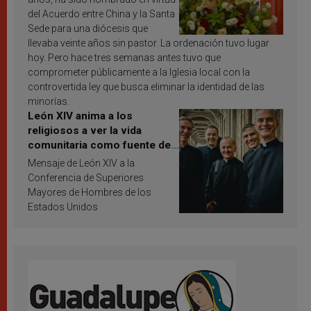
del Acuerdo entre China y la Santa
Sede para una diócesis que
llevaba veinte años sin pastor. La ordenación tuvo lugar
hoy. Pero hace tres semanas antes tuvo que
comprometer públicamente a la Iglesia local con la
controvertida ley que busca eliminar la identidad de las
minorías.
León XIV anima a los
religiosos a ver la vida
comunitaria como fuente de
inspiración y santificación
Mensaje de León XIV a la
Conferencia de Superiores
Mayores de Hombres de los
Estados Unidos