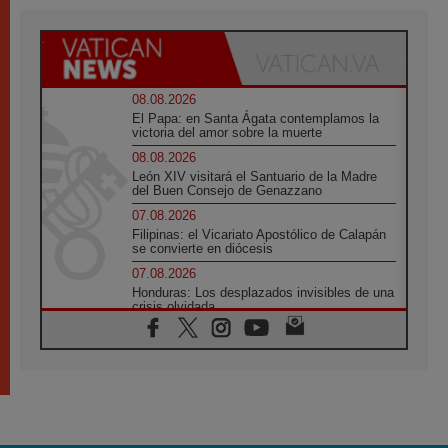
08.08.2026
El Papa: en Santa Ágata contemplamos la
victoria del amor sobre la muerte
08.08.2026
León XIV visitará el Santuario de la Madre
del Buen Consejo de Genazzano
07.08.2026
Filipinas: el Vicariato Apostólico de Calapán
se convierte en diócesis
07.08.2026
Honduras: Los desplazados invisibles de una
crisis olvidada
07.08.2026
Bokalic: "En Argentina el Papa León señalará
el compromiso del cristiano"
07.08.2026
La matanza de niños en Gaza no cesa: 300
muertos en 300 días
07.08.2026