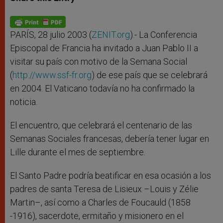
s
e
b
t
e
A
n
o
e
p
g
o
r
p
e
k
r
PARÍS, 28 julio 2003 (
ZENIT.org
).- La Conferencia
Episcopal de Francia ha invitado a Juan Pablo II a
visitar su país con motivo de la Semana Social
(
http://www.ssf-fr.org
) de ese país que se celebrará
en 2004. El Vaticano todavía no ha confirmado la
noticia.
El encuentro, que celebrará el centenario de las
Semanas Sociales francesas, debería tener lugar en
Lille durante el mes de septiembre.
El Santo Padre podría beatificar en esa ocasión a los
padres de santa Teresa de Lisieux –Louis y Zélie
Martin–, así como a Charles de Foucauld (1858
-1916), sacerdote, ermitaño y misionero en el