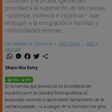
sociedad y la propia Iglesia den
prioridad a la superación de las causas
–pobreza, violencia e injusticia– que
empujan a la emigración a familias y
comunidades enteras.
SEPTIEMBRE 02, 2003 00:00
ZENIT STAFF
ARTE Y
CULTURA
W
M
F
T
S
h
e
a
w
h
a
s
c
i
a
t
s
e
t
r
Share this Entry
s
e
b
t
e
A
n
o
e
p
g
o
r
p
e
k
r
En la homilía que pronunció en la celebración
eucarística en la Catedral Metropolitana, el
purpurado recordó el apremiante llamamiento de la
semana pasada –«La sangre de tu hermano me grita