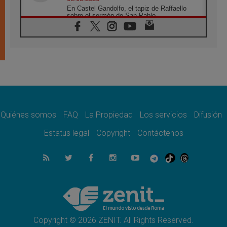
En Castel Gandolfo, el tapiz de Raffaello
sobre el sermón de San Pablo
08.08.2026
En Colombia, «la paz no se compra con una
firma»
08.08.2026
En Venezuela celebraron los 416 años del
Santo Cristo de La Grita
08.08.2026
El Papa: en Santa Ágata contemplamos la
victoria del amor sobre la muerte
Quiénes somos
FAQ
La Propiedad
Los servicios
Difusión
08.08.2026
León XIV visitará el Santuario de la Madre
Estatus legal
Copyright
Contáctenos
del Buen Consejo de Genazzano
07.08.2026
Filipinas: el Vicariato Apostólico de Calapán
se convierte en diócesis
07.08.2026
Honduras: Los desplazados invisibles de una
crisis olvidada
Copyright © 2026 ZENIT. All Rights Reserved.