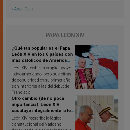
« Ago
Oct »
PAPA LEÓN XIV
¿Qué tan popular es el Papa
León XIV en los 6 países con
más católicos de América
Latina en 2026? Publican
León XIV recibe un amplio apoyo
resultados de investigación
latinoamericano, pero sus cifras
de popularidad en su primer año
son inferiores a las del debut de
Francisco
Otro cambio (de no poca
importancia): León XIV
sustituye integralmente la ley
vaticana de Papa Francisco
León XIV reescribe la lógica
constitucional del Vaticano,