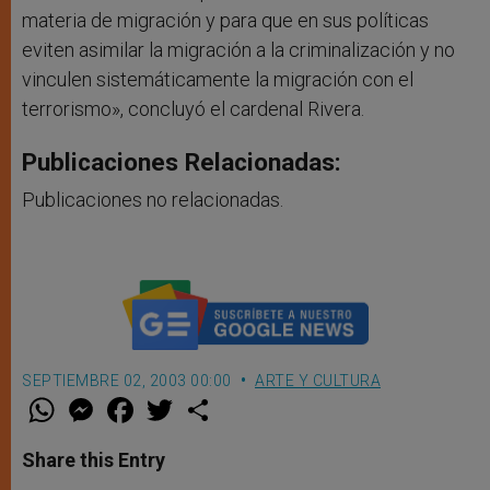
materia de migración y para que en sus políticas
eviten asimilar la migración a la criminalización y no
vinculen sistemáticamente la migración con el
terrorismo», concluyó el cardenal Rivera.
Publicaciones Relacionadas:
Publicaciones no relacionadas.
SEPTIEMBRE 02, 2003 00:00
ARTE Y CULTURA
W
M
F
T
S
h
e
a
w
h
a
s
c
i
a
t
s
e
t
r
Share this Entry
s
e
b
t
e
A
n
o
e