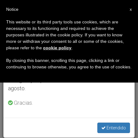
ES
Notice
×
x
Aviso importante
This website or its third party tools use cookies, which are
necessary to its functioning and required to achieve the
Del 27 de julio al 7 de agosto haremos la pausa
purposes illustrated in the cookie policy. If you want to know
anual, aprovechando que en el periodo de verano
more or withdraw your consent to all or some of the cookies,
please refer to the
cookie policy
.
se generan menos informaciones y también el
consumo de las mismas disminuye.
By closing this banner, scrolling this page, clicking a link or
continuing to browse otherwise, you agree to the use of cookies.
Retomamos el trabajo ordinario de las ediciones
en inglés y español de ZENIT el lunes 10 de
agosto.
Gracias.
Entendido