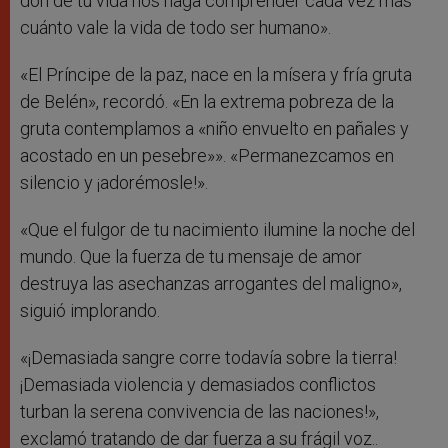
don de tu vida nos haga comprender cada vez más
cuánto vale la vida de todo ser humano».
«El Príncipe de la paz, nace en la mísera y fría gruta
de Belén», recordó. «En la extrema pobreza de la
gruta contemplamos a «niño envuelto en pañales y
acostado en un pesebre»». «Permanezcamos en
silencio y ¡adorémosle!».
«Que el fulgor de tu nacimiento ilumine la noche del
mundo. Que la fuerza de tu mensaje de amor
destruya las asechanzas arrogantes del maligno»,
siguió implorando.
«¡Demasiada sangre corre todavía sobre la tierra!
¡Demasiada violencia y demasiados conflictos
turban la serena convivencia de las naciones!»,
exclamó tratando de dar fuerza a su frágil voz..