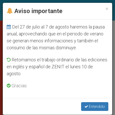
ES
×
Aviso importante
Del 27 de julio al 7 de agosto haremos la pausa
Dios niño muestra el precio de la
anual, aprovechando que en el periodo de verano
se generan menos informaciones y también el
vida humana, afirma el Papa en
consumo de las mismas disminuye.
Noche Buena
Retomamos el trabajo ordinario de las ediciones
en inglés y español de ZENIT el lunes 10 de
«¡Demasiada sangre corre todavía
agosto.
sobre la tierra!», dijo en la homilía
Gracias.
DICIEMBRE 25, 2003 00:00
ZENIT STAFF
CIUDAD DEL
VATICANO
W
M
F
T
S
Entendido
h
e
a
w
h
a
s
c
i
a