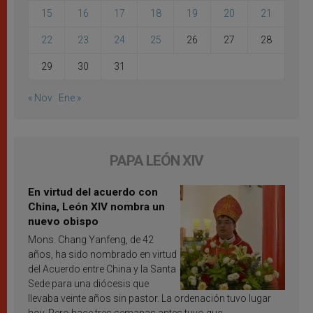
15
16
17
18
19
20
21
22
23
24
25
26
27
28
29
30
31
« Nov
Ene »
PAPA LEÓN XIV
En virtud del acuerdo con
China, León XIV nombra un
nuevo obispo
Mons. Chang Yanfeng, de 42
años, ha sido nombrado en virtud
del Acuerdo entre China y la Santa
Sede para una diócesis que
llevaba veinte años sin pastor. La ordenación tuvo lugar