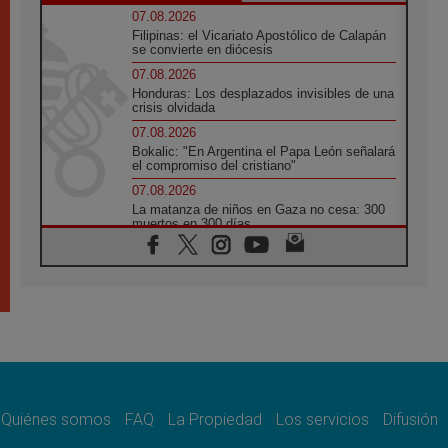
07.08.2026
Filipinas: el Vicariato Apostólico de Calapán
se convierte en diócesis
07.08.2026
Honduras: Los desplazados invisibles de una
crisis olvidada
07.08.2026
Bokalic: "En Argentina el Papa León señalará
el compromiso del cristiano"
07.08.2026
La matanza de niños en Gaza no cesa: 300
muertos en 300 días
07.08.2026
Tagle: La guerra desfigura el mundo, solo la
revelación de Dios lo transfigura
07.08.2026
Presentada la Trienal de Arte de las
Universidades Católicas: «Exercises in
Empathy»
07.08.2026
Fortunatus Nwachukwu: la comunicación
como misión al servicio del Evangelio
Quiénes somos
FAQ
La Propiedad
Los servicios
Difusión
07.08.2026