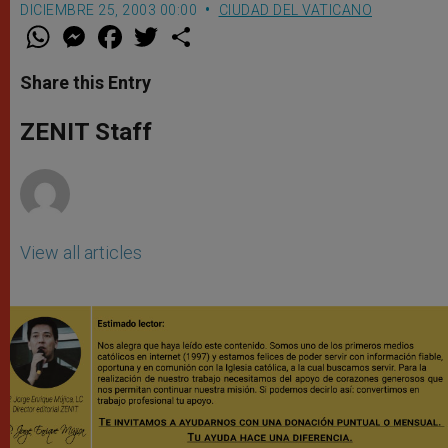
DICIEMBRE 25, 2003 00:00
CIUDAD DEL VATICANO
W
M
F
T
S
h
e
a
w
h
a
s
c
i
a
t
s
e
t
r
Share this Entry
s
e
b
t
e
A
n
o
e
p
g
o
r
ZENIT Staff
p
e
k
r
View all articles