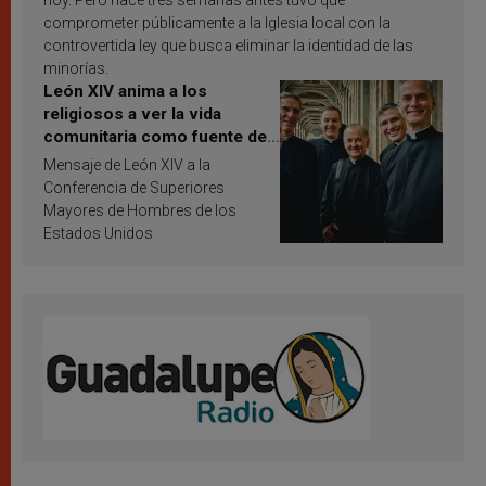
hoy. Pero hace tres semanas antes tuvo que
comprometer públicamente a la Iglesia local con la
controvertida ley que busca eliminar la identidad de las
minorías.
León XIV anima a los
religiosos a ver la vida
comunitaria como fuente de
inspiración y santificación
Mensaje de León XIV a la
Conferencia de Superiores
Mayores de Hombres de los
Estados Unidos