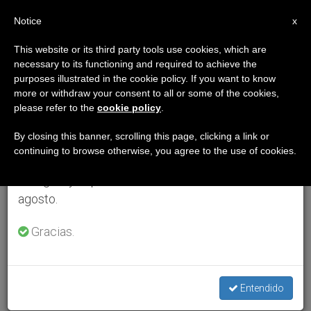
ES
Notice
×
x
Aviso importante
This website or its third party tools use cookies, which are
necessary to its functioning and required to achieve the
Del 27 de julio al 7 de agosto haremos la pausa
purposes illustrated in the cookie policy. If you want to know
anual, aprovechando que en el periodo de verano
more or withdraw your consent to all or some of the cookies,
please refer to the
cookie policy
.
se generan menos informaciones y también el
consumo de las mismas disminuye.
By closing this banner, scrolling this page, clicking a link or
continuing to browse otherwise, you agree to the use of cookies.
Retomamos el trabajo ordinario de las ediciones
en inglés y español de ZENIT el lunes 10 de
agosto.
Gracias.
Entendido