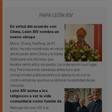
PAPA LEÓN XIV
En virtud del acuerdo con
China, León XIV nombra un
nuevo obispo
Mons. Chang Yanfeng, de 42
años, ha sido nombrado en virtud
del Acuerdo entre China y la Santa
Sede para una diócesis que
llevaba veinte años sin pastor. La ordenación tuvo lugar
hoy. Pero hace tres semanas antes tuvo que
comprometer públicamente a la Iglesia local con la
controvertida ley que busca eliminar la identidad de las
minorías.
León XIV anima a los
religiosos a ver la vida
comunitaria como fuente de
inspiración y santificación
Mensaje de León XIV a la