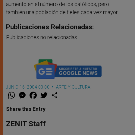
aumento en el número de los católicos, pero
también una población de fieles cada vez mayor.
Publicaciones Relacionadas:
Publicaciones no relacionadas.
JUNIO 16, 2004 00:00
ARTE Y CULTURA
W
M
F
T
S
h
e
a
w
h
a
s
c
i
a
t
s
e
t
r
Share this Entry
s
e
b
t
e
A
n
o
e
p
g
o
r
ZENIT Staff
p
e
k
r