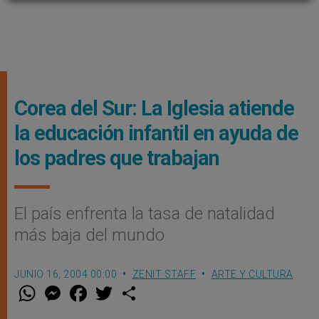
Corea del Sur: La Iglesia atiende
la educación infantil en ayuda de
los padres que trabajan
El país enfrenta la tasa de natalidad
más baja del mundo
JUNIO 16, 2004 00:00
ZENIT STAFF
ARTE Y CULTURA
W
M
F
T
S
h
e
a
w
h
a
s
c
i
a