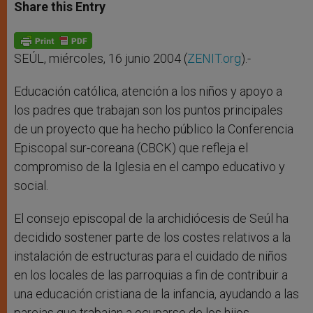
t
s
e
t
r
Share this Entry
s
e
b
t
e
A
n
o
e
p
g
o
r
p
e
k
r
SEÚL, miércoles, 16 junio 2004 (
ZENIT.org
).-
Educación católica, atención a los niños y apoyo a
los padres que trabajan son los puntos principales
de un proyecto que ha hecho público la Conferencia
Episcopal sur-coreana (CBCK) que refleja el
compromiso de la Iglesia en el campo educativo y
social.
El consejo episcopal de la archidiócesis de Seúl ha
decidido sostener parte de los costes relativos a la
instalación de estructuras para el cuidado de niños
en los locales de las parroquias a fin de contribuir a
una educación cristiana de la infancia, ayudando a las
parejas que trabajan a ocuparse de los hijos.