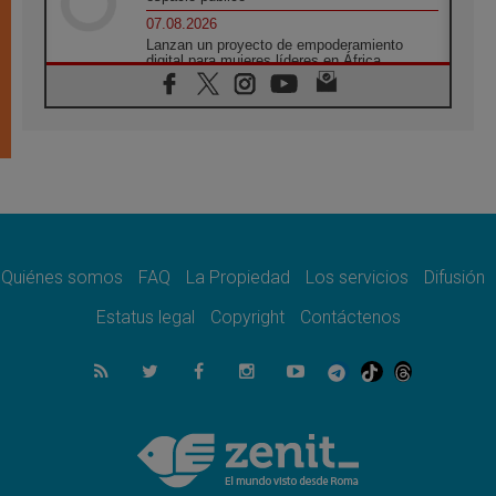
07.08.2026
Lanzan un proyecto de empoderamiento
digital para mujeres líderes en África
07.08.2026
Programa oficial del Viaje Apostólico del
Papa León XIV a Francia
07.08.2026
Obispos de Ecuador: El bien de las familias
no admite premuras legislativas
06.08.2026
Cardenal Parolin: La paz comienza con la
empatía al dolor del otro
Quiénes somos
FAQ
La Propiedad
Los servicios
Difusión
06.08.2026
Fray Marco Vianelli: Aprender el Evangelio
Estatus legal
Copyright
Contáctenos
de la Paz en la Escuela de San Francisco
06.08.2026
La visita del Papa León XIV a Asís en un
minuto
06.08.2026
El agradecimiento de los jóvenes al Papa:
«Hoy nos sentimos Iglesia»