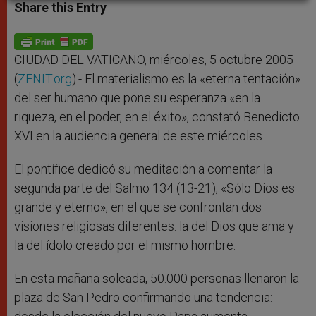
t
s
e
t
r
Share this Entry
s
e
b
t
e
A
n
o
e
p
g
o
r
p
e
k
r
CIUDAD DEL VATICANO, miércoles, 5 octubre 2005
(
ZENIT.org
).- El materialismo es la «eterna tentación»
del ser humano que pone su esperanza «en la
riqueza, en el poder, en el éxito», constató Benedicto
XVI en la audiencia general de este miércoles.
El pontífice dedicó su meditación a comentar la
segunda parte del Salmo 134 (13-21), «Sólo Dios es
grande y eterno», en el que se confrontan dos
visiones religiosas diferentes: la del Dios que ama y
la del ídolo creado por el mismo hombre.
En esta mañana soleada, 50.000 personas llenaron la
plaza de San Pedro confirmando una tendencia: