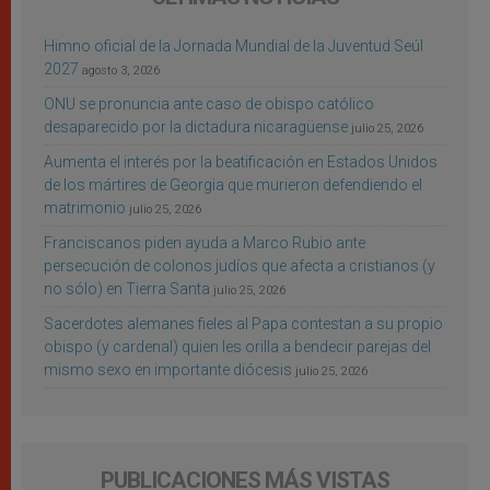
Himno oficial de la Jornada Mundial de la Juventud Seúl
2027
agosto 3, 2026
ONU se pronuncia ante caso de obispo católico
desaparecido por la dictadura nicaragüense
julio 25, 2026
Aumenta el interés por la beatificación en Estados Unidos
de los mártires de Georgia que murieron defendiendo el
matrimonio
julio 25, 2026
Franciscanos piden ayuda a Marco Rubio ante
persecución de colonos judíos que afecta a cristianos (y
no sólo) en Tierra Santa
julio 25, 2026
Sacerdotes alemanes fieles al Papa contestan a su propio
obispo (y cardenal) quien les orilla a bendecir parejas del
mismo sexo en importante diócesis
julio 25, 2026
PUBLICACIONES MÁS VISTAS