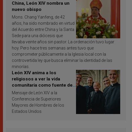
China, León XIV nombra un
nuevo obispo
Mons. Chang Yanfeng, de 42
años, ha sido nombrado en virtud
del Acuerdo entre China y la Santa
Sede para una diócesis que
llevaba veinte años sin pastor. La ordenación tuvo lugar
hoy. Pero hace tres semanas antes tuvo que
comprometer públicamente a la Iglesia local con la
controvertida ley que busca eliminar la identidad de las
minorías.
León XIV anima a los
religiosos a ver la vida
comunitaria como fuente de
inspiración y santificación
Mensaje de León XIV a la
Conferencia de Superiores
Mayores de Hombres de los
Estados Unidos