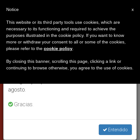
ES
Notice
×
x
Aviso importante
This website or its third party tools use cookies, which are
necessary to its functioning and required to achieve the
Del 27 de julio al 7 de agosto haremos la pausa
purposes illustrated in the cookie policy. If you want to know
El materialismo, «eterna
anual, aprovechando que en el periodo de verano
more or withdraw your consent to all or some of the cookies,
please refer to the
cookie policy
.
se generan menos informaciones y también el
tentación»; constata Benedicto
consumo de las mismas disminuye.
XVI
By closing this banner, scrolling this page, clicking a link or
continuing to browse otherwise, you agree to the use of cookies.
Retomamos el trabajo ordinario de las ediciones
en inglés y español de ZENIT el lunes 10 de
Al comentar en la audiencia general la
agosto.
segunda parte del Salmo 134
Gracias.
OCTUBRE 05, 2005 00:00
ZENIT STAFF
CIUDAD DEL
VATICANO
W
M
F
T
S
Entendido
h
e
a
w
h
a
s
c
i
a