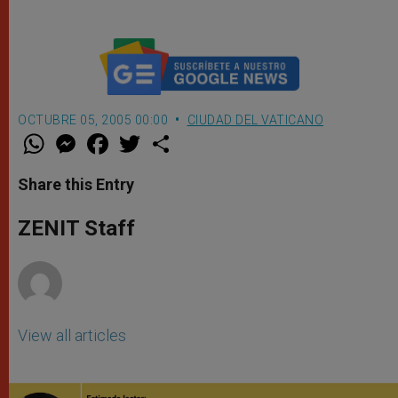
OCTUBRE 05, 2005 00:00
CIUDAD DEL VATICANO
W
M
F
T
S
h
e
a
w
h
a
s
c
i
a
t
s
e
t
r
Share this Entry
s
e
b
t
e
A
n
o
e
p
g
o
r
ZENIT Staff
p
e
k
r
View all articles