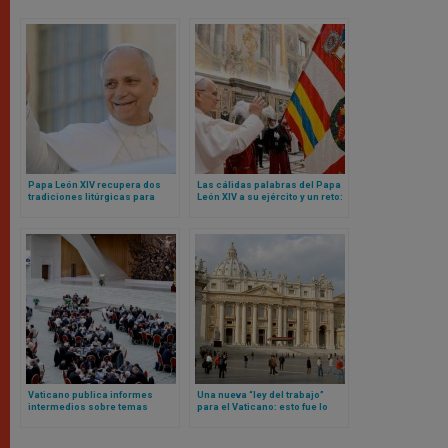
Papa León XIV recupera dos
Las cálidas palabras del Papa
tradiciones litúrgicas para
León XIV a su ejército y un reto:
Navidad
sean mensaje de unidad para
toda la Curia Romana
Vaticano publica informes
Una nueva “ley del trabajo”
intermedios sobre temas
para el Vaticano: esto fue lo
controvertidos derivados del
que aprobó el Papa León XIV
anterior sínodo sobre
sinodalidad