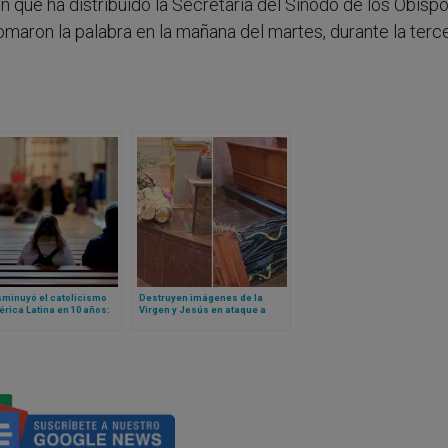
n que ha distribuido la Secretaría del Sínodo de los Obisp
omaron la palabra en la mañana del martes, durante la terc
sminuyó el catolicismo
Destruyen imágenes de la
rica Latina en 10 años:
Virgen y Jesús en ataque a
io muestra crecimiento
iglesia católica en México
osticismo y otros
santes datos