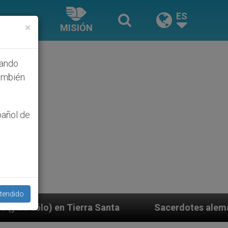
ES
×
MISIÓN
hando
ambién
pañol de
tendido
Santa
Sacerdotes alemanes fieles al Papa conte