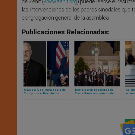
de Zenit (
www.zenit.org
) puede leerse el resume
las intervenciones de los padres sinodales que t
congregación general de la asamblea.
Publicaciones Relacionadas:
USA: así fue el cara a cara de
Declaración de obispos de
Así di
Trump con el líder de los
Tierra Santa a propósito del
en Amé
obispos católicos en la Casa
“sionismo cristiano”
estud
Blanca
de agn
intere