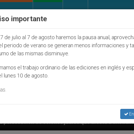
IGLESIA Y MUNDO
DOCUMENTOS
DONATIVOS
iso importante
7 de julio al 7 de agosto haremos la pausa anual, aprovec
el periodo de verano se generan menos informaciones y t
umo de las mismas disminuye.
amos el trabajo ordinario de las ediciones en inglés y es
l lunes 10 de agosto.
as.
En
judíos que afecta a cristianos (y no sólo) en Tierra 