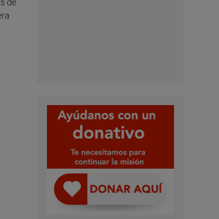
os de
era