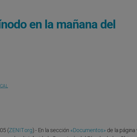
Sínodo en la mañana del
OCAL
05 (
ZENIT.org
).- En la sección
«Documentos»
de la página