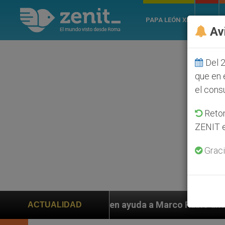
PAPA LEÓN XIV
ROMA
Av
Del 2
que en 
el cons
Retom
ZENIT e
Graci
piden ayuda a Marco Rubio ante persecución de colonos 
ACTUALIDAD