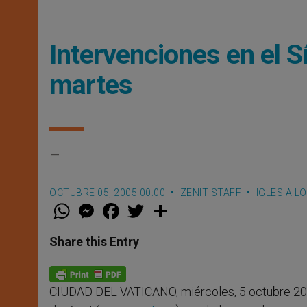
Intervenciones en el 
martes
–
OCTUBRE 05, 2005 00:00
ZENIT STAFF
IGLESIA L
W
M
F
T
S
h
e
a
w
h
a
s
c
i
a
t
s
e
t
r
Share this Entry
s
e
b
t
e
A
n
o
e
p
g
o
r
p
e
k
CIUDAD DEL VATICANO, miércoles, 5 octubre 20
r