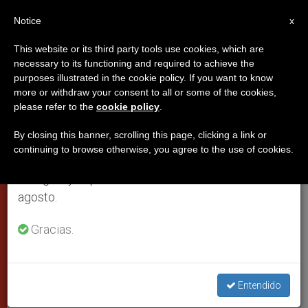
ES
Notice
×
x
Aviso importante
This website or its third party tools use cookies, which are
necessary to its functioning and required to achieve the
Del 27 de julio al 7 de agosto haremos la pausa
purposes illustrated in the cookie policy. If you want to know
El Papa recuerda el día de su
anual, aprovechando que en el periodo de verano
more or withdraw your consent to all or some of the cookies,
please refer to the
cookie policy
.
se generan menos informaciones y también el
primera comunión junto a
consumo de las mismas disminuye.
100.000 niños
By closing this banner, scrolling this page, clicking a link or
continuing to browse otherwise, you agree to the use of cookies.
Retomamos el trabajo ordinario de las ediciones
en inglés y español de ZENIT el lunes 10 de
En lo que pareció ser una Jornada
agosto.
Mundial de los Niños
Gracias.
OCTUBRE 16, 2005 00:00
ZENIT STAFF
CIUDAD DEL
VATICANO
W
M
F
T
S
Entendido
h
e
a
w
h
a
s
c
i
a