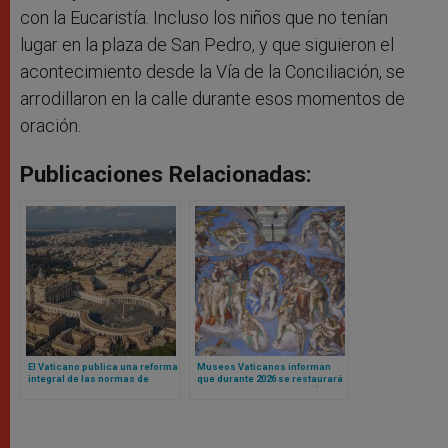
con la Eucaristía. Incluso los niños que no tenían
lugar en la plaza de San Pedro, y que siguieron el
acontecimiento desde la Vía de la Conciliación, se
arrodillaron en la calle durante esos momentos de
oración.
Publicaciones Relacionadas:
El Vaticano publica una reforma
Museos Vaticanos informan
integral de las normas de
que durante 2026 se restaurará
contratación pública para
el Juicio Final de Miguel Ángel
fortalecer la transparencia y la
en Capilla Sixtina
eficiencia