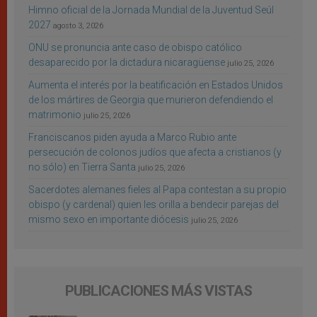
Himno oficial de la Jornada Mundial de la Juventud Seúl
2027
agosto 3, 2026
ONU se pronuncia ante caso de obispo católico
desaparecido por la dictadura nicaragüense
julio 25, 2026
Aumenta el interés por la beatificación en Estados Unidos
de los mártires de Georgia que murieron defendiendo el
matrimonio
julio 25, 2026
Franciscanos piden ayuda a Marco Rubio ante
persecución de colonos judíos que afecta a cristianos (y
no sólo) en Tierra Santa
julio 25, 2026
Sacerdotes alemanes fieles al Papa contestan a su propio
obispo (y cardenal) quien les orilla a bendecir parejas del
mismo sexo en importante diócesis
julio 25, 2026
PUBLICACIONES MÁS VISTAS