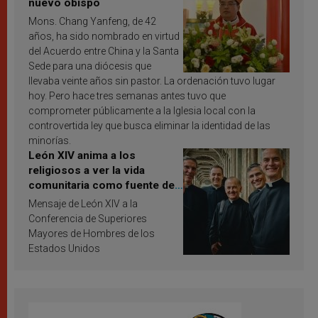
nuevo obispo
Mons. Chang Yanfeng, de 42
años, ha sido nombrado en virtud
del Acuerdo entre China y la Santa
Sede para una diócesis que
llevaba veinte años sin pastor. La ordenación tuvo lugar
hoy. Pero hace tres semanas antes tuvo que
comprometer públicamente a la Iglesia local con la
controvertida ley que busca eliminar la identidad de las
minorías.
León XIV anima a los
religiosos a ver la vida
comunitaria como fuente de
inspiración y santificación
Mensaje de León XIV a la
Conferencia de Superiores
Mayores de Hombres de los
Estados Unidos