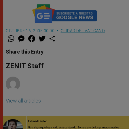
OCTUBRE 16, 2005 00:00
CIUDAD DEL VATICANO
W
M
F
T
S
h
e
a
w
h
a
s
c
i
a
t
s
e
t
r
Share this Entry
s
e
b
t
e
A
n
o
e
p
g
o
r
ZENIT Staff
p
e
k
r
View all articles