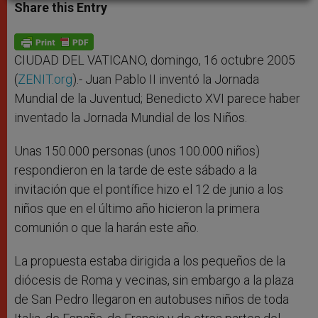
t
s
e
t
r
Share this Entry
s
e
b
t
e
A
n
o
e
p
g
o
r
p
e
k
r
CIUDAD DEL VATICANO, domingo, 16 octubre 2005
(
ZENIT.org
).- Juan Pablo II inventó la Jornada
Mundial de la Juventud; Benedicto XVI parece haber
inventado la Jornada Mundial de los Niños.
Unas 150.000 personas (unos 100.000 niños)
respondieron en la tarde de este sábado a la
invitación que el pontífice hizo el 12 de junio a los
niños que en el último año hicieron la primera
comunión o que la harán este año.
La propuesta estaba dirigida a los pequeños de la
diócesis de Roma y vecinas, sin embargo a la plaza
de San Pedro llegaron en autobuses niños de toda