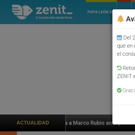
PAPA LEÓN XIV
ROMA
Av
Del 2
que en 
el cons
Retom
ZENIT e
Graci
 ayuda a Marco Rubio ante persecución de colonos judí
ACTUALIDAD