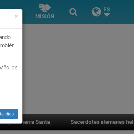
ES
×
MISIÓN
hando
ambién
pañol de
tendido
a
Sacerdotes alemanes fieles al Papa contestan