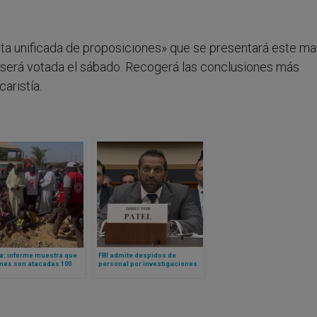
ista unificada de proposiciones» que se presentará este ma
a será votada el sábado. Recogerá las conclusiones más
aristía.
a: informe muestra que
FBI admite despidos de
mes son atacadas 100
personal por investigaciones
as y se asesina 32
contra católicos en la
anos al día en el país
administración Biden