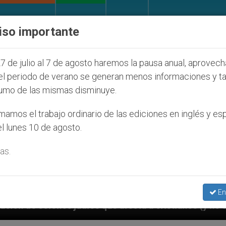
IGLESIA Y MUNDO
DOCUMENTOS
DONATIVOS
iso importante
7 de julio al 7 de agosto haremos la pausa anual, aprovec
el periodo de verano se generan menos informaciones y t
umo de las mismas disminuye.
amos el trabajo ordinario de las ediciones en inglés y es
l lunes 10 de agosto.
as.
En
os que afecta a cristianos (y no sólo) en Tierra Sant