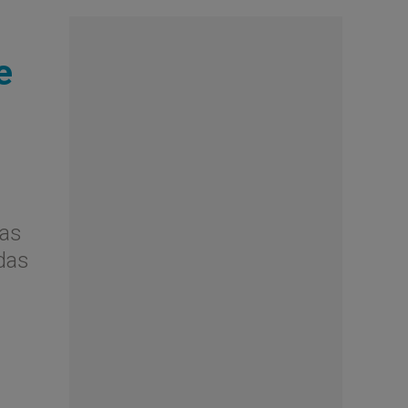
e
las
adas