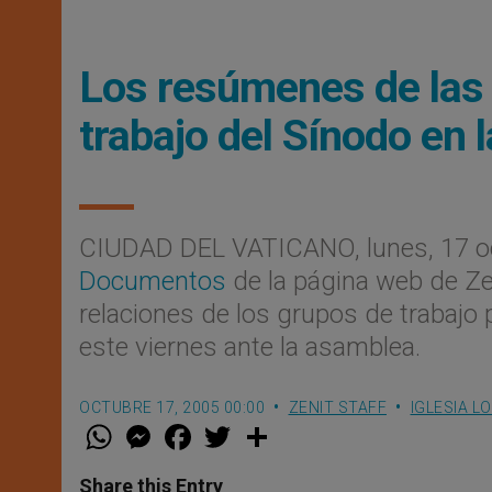
Los resúmenes de las 
trabajo del Sínodo en 
CIUDAD DEL VATICANO, lunes, 17 oc
Documentos
de la página web de Ze
relaciones de los grupos de trabajo
este viernes ante la asamblea.
OCTUBRE 17, 2005 00:00
ZENIT STAFF
IGLESIA L
W
M
F
T
S
h
e
a
w
h
a
s
c
i
a
t
s
e
t
r
Share this Entry