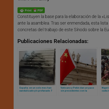
s
e
b
t
e
A
n
o
e
p
g
o
r
p
e
k
Constituyen la base para la elaboración de la «L
r
ante la asamblea. Tras ser enmendada, esta list
concretas del trabajo de este Sínodo sobre la Euc
Publicaciones Relacionadas:
España: en un solo mes han
Vaticano y Pekín dan un paso
Nigeri
vandalizado y/o profanado 7
sin precedentes con la
cada 
iglesias católicas
creación de una nueva
iglesi
diócesis en el norte de China
cristi