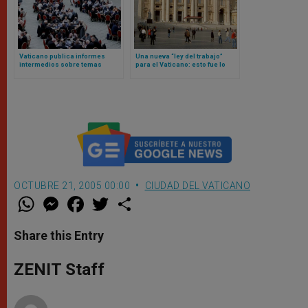
Vaticano publica informes
Una nueva “ley del trabajo”
intermedios sobre temas
para el Vaticano: esto fue lo
controvertidos derivados del
que aprobó el Papa León XIV
anterior sínodo sobre
sinodalidad
OCTUBRE 21, 2005 00:00
CIUDAD DEL VATICANO
W
M
F
T
S
h
e
a
w
h
a
s
c
i
a
t
s
e
t
r
Share this Entry
s
e
b
t
e
A
n
o
e
p
g
o
r
ZENIT Staff
p
e
k
r