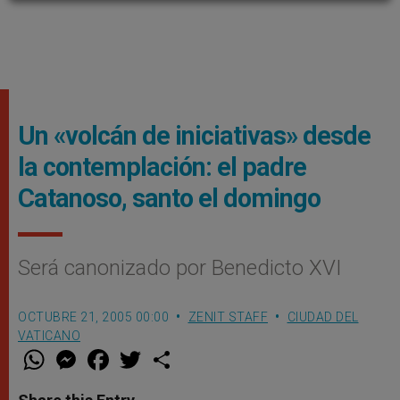
Un «volcán de iniciativas» desde
la contemplación: el padre
Catanoso, santo el domingo
Será canonizado por Benedicto XVI
OCTUBRE 21, 2005 00:00
ZENIT STAFF
CIUDAD DEL
VATICANO
W
M
F
T
S
h
e
a
w
h
a
s
c
i
a
t
s
e
t
r