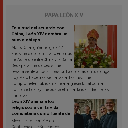
PAPA LEÓN XIV
En virtud del acuerdo con
China, León XIV nombra un
nuevo obispo
Mons. Chang Yanfeng, de 42
años, ha sido nombrado en virtud
del Acuerdo entre China y la Santa
Sede para una diócesis que
llevaba veinte años sin pastor. La ordenación tuvo lugar
hoy. Pero hace tres semanas antes tuvo que
comprometer públicamente a la Iglesia local con la
controvertida ley que busca eliminar la identidad de las
minorías.
León XIV anima a los
religiosos a ver la vida
comunitaria como fuente de
inspiración y santificación
Mensaje de León XIV a la
Conferencia de Superiores