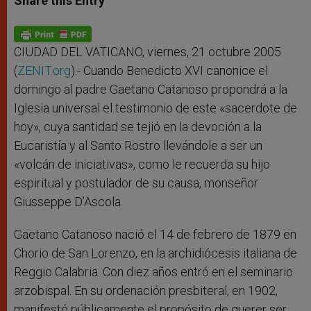
Share this Entry
s
e
b
t
e
A
n
o
e
p
g
o
r
p
e
k
r
CIUDAD DEL VATICANO, viernes, 21 octubre 2005
(
ZENIT.org
).- Cuando Benedicto XVI canonice el
domingo al padre Gaetano Catanoso propondrá a la
Iglesia universal el testimonio de este «sacerdote de
hoy», cuya santidad se tejió en la devoción a la
Eucaristía y al Santo Rostro llevándole a ser un
«volcán de iniciativas», como le recuerda su hijo
espiritual y postulador de su causa, monseñor
Giusseppe D’Ascola.
Gaetano Catanoso nació el 14 de febrero de 1879 en
Chorio de San Lorenzo, en la archidiócesis italiana de
Reggio Calabria. Con diez años entró en el seminario
arzobispal. En su ordenación presbiteral, en 1902,
manifestó públicamente el propósito de querer ser