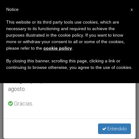
ES
Notice
×
x
Aviso importante
This website or its third party tools use cookies, which are
necessary to its functioning and required to achieve the
Del 27 de julio al 7 de agosto haremos la pausa
purposes illustrated in the cookie policy. If you want to know
anual, aprovechando que en el periodo de verano
more or withdraw your consent to all or some of the cookies,
please refer to the
cookie policy
.
se generan menos informaciones y también el
consumo de las mismas disminuye.
By closing this banner, scrolling this page, clicking a link or
continuing to browse otherwise, you agree to the use of cookies.
Retomamos el trabajo ordinario de las ediciones
en inglés y español de ZENIT el lunes 10 de
agosto.
Gracias.
Entendido