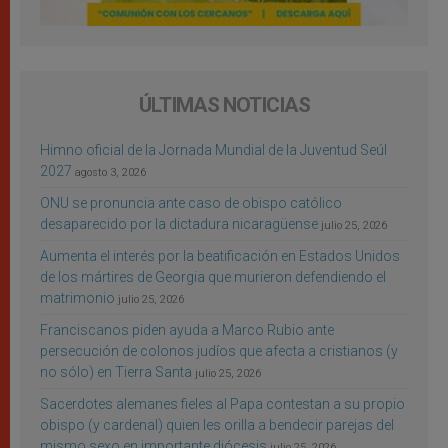
ÚLTIMAS NOTICIAS
Himno oficial de la Jornada Mundial de la Juventud Seúl
2027
agosto 3, 2026
ONU se pronuncia ante caso de obispo católico
desaparecido por la dictadura nicaragüense
julio 25, 2026
Aumenta el interés por la beatificación en Estados Unidos
de los mártires de Georgia que murieron defendiendo el
matrimonio
julio 25, 2026
Franciscanos piden ayuda a Marco Rubio ante
persecución de colonos judíos que afecta a cristianos (y
no sólo) en Tierra Santa
julio 25, 2026
Sacerdotes alemanes fieles al Papa contestan a su propio
obispo (y cardenal) quien les orilla a bendecir parejas del
mismo sexo en importante diócesis
julio 25, 2026