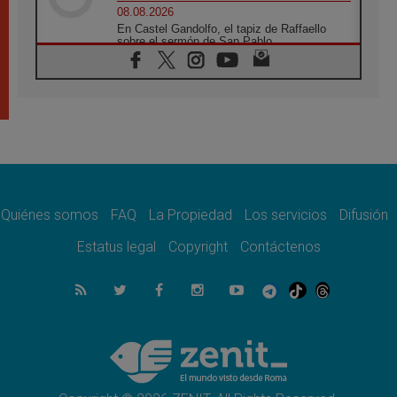
08.08.2026
En Castel Gandolfo, el tapiz de Raffaello
sobre el sermón de San Pablo
08.08.2026
En Colombia, «la paz no se compra con una
firma»
08.08.2026
En Venezuela celebraron los 416 años del
Santo Cristo de La Grita
08.08.2026
El Papa: en Santa Ágata contemplamos la
victoria del amor sobre la muerte
Quiénes somos
FAQ
La Propiedad
Los servicios
Difusión
08.08.2026
León XIV visitará el Santuario de la Madre
Estatus legal
Copyright
Contáctenos
del Buen Consejo de Genazzano
07.08.2026
Filipinas: el Vicariato Apostólico de Calapán
se convierte en diócesis
07.08.2026
Honduras: Los desplazados invisibles de una
crisis olvidada