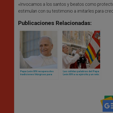
«Invocamos a los santos y beatos como protecto
estimulan con su testimonio a imitarles para crece
Publicaciones Relacionadas:
Papa León XIV recupera dos
Las cálidas palabras del Papa
tradiciones litúrgicas para
León XIV a su ejército y un reto:
Navidad
sean mensaje de unidad para
toda la Curia Romana