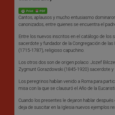
s
e
b
t
e
A
n
o
e
p
g
o
r
p
e
k
Cantos, aplausos y mucho entusiasmo dominaron 
r
canonizados, entre quienes se encuentra el padr
Entre los nuevos inscritos en el catálogo de los
sacerdote y fundador de la Congregación de las 
(1715-1787), religioso capuchino.
Los otros dos son de origen polaco: Jozef Bilcze
Zygmunt Gorazdowski (1845-1920) sacerdote y f
Los peregrinos habían venido a Roma para partici
misa con la que se clausuró el Año de la Eucaristí
Cuando los presentes le dejaron hablar después d
deja de suscitar en la Iglesia nuevos ejemplos r