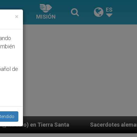
ES
×
MISIÓN
hando
ambién
pañol de
tendido
 Santa
Sacerdotes alemanes fieles al Papa conte