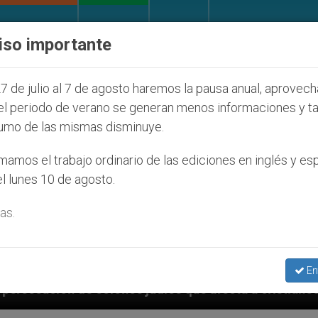
IGLESIA Y MUNDO
DOCUMENTOS
DONATIVOS
iso importante
7 de julio al 7 de agosto haremos la pausa anual, aprovec
el periodo de verano se generan menos informaciones y t
umo de las mismas disminuye.
amos el trabajo ordinario de las ediciones en inglés y es
l lunes 10 de agosto.
as.
En
 judíos que afecta a cristianos (y no sólo) en Tierra