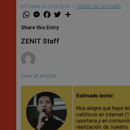
OCTUBRE 24, 2005 00:00
CIUDAD DEL VATICANO
W
M
F
T
S
h
e
a
w
h
a
s
c
i
a
t
s
e
t
r
Share this Entry
s
e
b
t
e
A
n
o
e
p
g
o
r
ZENIT Staff
p
e
k
r
View all articles