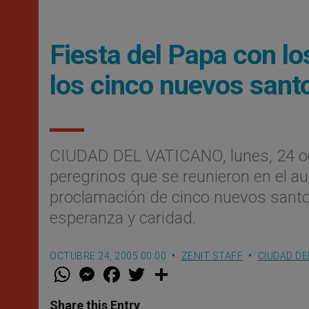
Fiesta del Papa con l
los cinco nuevos sant
CIUDAD DEL VATICANO, lunes, 24 oc
peregrinos que se reunieron en el aul
proclamación de cinco nuevos santos,
esperanza y caridad.
OCTUBRE 24, 2005 00:00
ZENIT STAFF
CIUDAD DE
W
M
F
T
S
h
e
a
w
h
a
s
c
i
a
t
s
e
t
r
Share this Entry