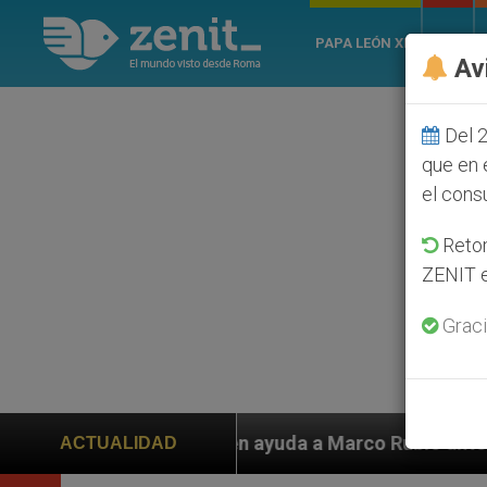
PAPA LEÓN XIV
ROMA
Av
Del 2
que en 
el cons
Retom
ZENIT e
Graci
piden ayuda a Marco Rubio ante persecución de colonos
ACTUALIDAD