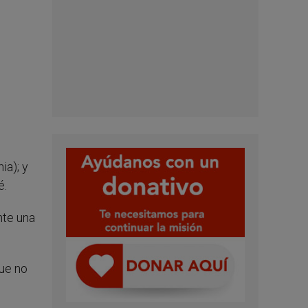
ia); y
é.
nte una
que no