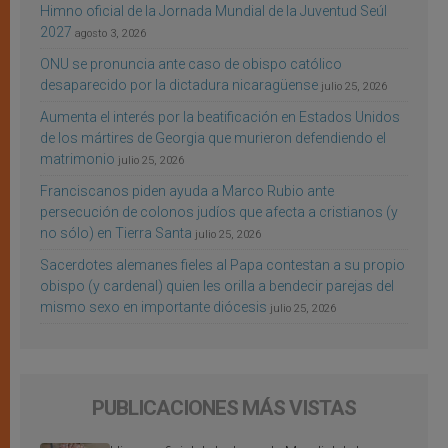
Himno oficial de la Jornada Mundial de la Juventud Seúl
2027
agosto 3, 2026
ONU se pronuncia ante caso de obispo católico
desaparecido por la dictadura nicaragüense
julio 25, 2026
Aumenta el interés por la beatificación en Estados Unidos
de los mártires de Georgia que murieron defendiendo el
matrimonio
julio 25, 2026
Franciscanos piden ayuda a Marco Rubio ante
persecución de colonos judíos que afecta a cristianos (y
no sólo) en Tierra Santa
julio 25, 2026
Sacerdotes alemanes fieles al Papa contestan a su propio
obispo (y cardenal) quien les orilla a bendecir parejas del
mismo sexo en importante diócesis
julio 25, 2026
PUBLICACIONES MÁS VISTAS