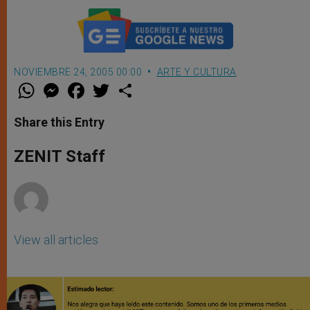
NOVIEMBRE 24, 2005 00:00
ARTE Y CULTURA
W
M
F
T
S
h
e
a
w
h
a
s
c
i
a
t
s
e
t
r
Share this Entry
s
e
b
t
e
A
n
o
e
p
g
o
r
ZENIT Staff
p
e
k
r
View all articles