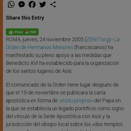
W
M
F
T
S
h
e
a
w
h
a
s
c
i
a
t
s
e
t
r
Share this Entry
s
e
b
t
e
A
n
o
e
p
g
o
r
p
e
k
r
ROMA, jueves, 24 noviembre 2005 (
ZENIT.org
).-
La
Orden de Hermanos Menores
(franciscanos) ha
manifestado su pleno apoyo a las medidas que
Benedicto XVI ha establecido para la organización
de los santos lugares de Asís.
El comunicado de la Orden tiene lugar después de
que el 19 de noviembre se publicara la carta
apostólica en forma de
«motu proprio»
del Papa en
la que se establecía un legado pontificio como signo
del vínculo de la Sede Apostólica con Asís y la
jurisdicción del obispo local sobre los «dos templos