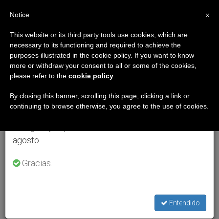
ES
Notice
×
x
Aviso importante
This website or its third party tools use cookies, which are
necessary to its functioning and required to achieve the
Del 27 de julio al 7 de agosto haremos la pausa
purposes illustrated in the cookie policy. If you want to know
anual, aprovechando que en el periodo de verano
more or withdraw your consent to all or some of the cookies,
please refer to the
cookie policy
.
se generan menos informaciones y también el
consumo de las mismas disminuye.
By closing this banner, scrolling this page, clicking a link or
continuing to browse otherwise, you agree to the use of cookies.
Retomamos el trabajo ordinario de las ediciones
en inglés y español de ZENIT el lunes 10 de
agosto.
Gracias.
Entendido