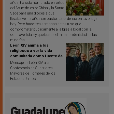
años, ha sido nombrado en virtud
del Acuerdo entre China y la Santa
Sede para una diócesis que
llevaba veinte años sin pastor. La ordenación tuvo lugar
hoy. Pero hace tres semanas antes tuvo que
comprometer públicamente a la Iglesia local con la
controvertida ley que busca eliminar la identidad de las
minorías.
León XIV anima a los
religiosos a ver la vida
comunitaria como fuente de
inspiración y santificación
Mensaje de León XIV a la
Conferencia de Superiores
Mayores de Hombres de los
Estados Unidos