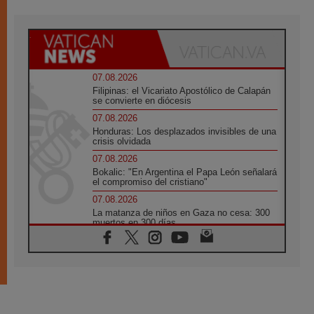
07.08.2026
Filipinas: el Vicariato Apostólico de Calapán
se convierte en diócesis
07.08.2026
Honduras: Los desplazados invisibles de una
crisis olvidada
07.08.2026
Bokalic: "En Argentina el Papa León señalará
el compromiso del cristiano"
07.08.2026
La matanza de niños en Gaza no cesa: 300
muertos en 300 días
07.08.2026
Tagle: La guerra desfigura el mundo, solo la
revelación de Dios lo transfigura
07.08.2026
Presentada la Trienal de Arte de las
Universidades Católicas: «Exercises in
Empathy»