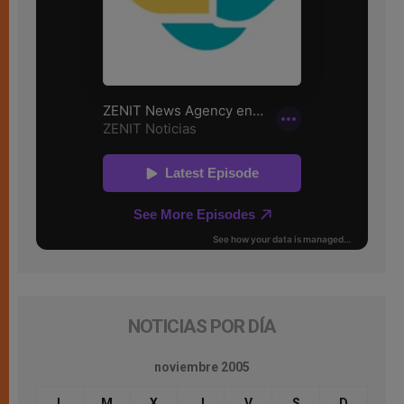
NOTICIAS POR DÍA
noviembre 2005
L
M
X
J
V
S
D