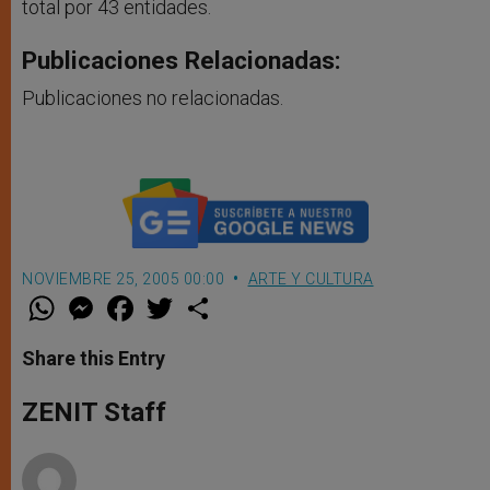
total por 43 entidades.
Publicaciones Relacionadas:
Publicaciones no relacionadas.
NOVIEMBRE 25, 2005 00:00
ARTE Y CULTURA
W
M
F
T
S
h
e
a
w
h
a
s
c
i
a
t
s
e
t
r
Share this Entry
s
e
b
t
e
A
n
o
e
p
g
o
r
ZENIT Staff
p
e
k
r