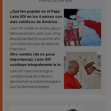
PAPA LEÓN XIV
¿Qué tan popular es el Papa
León XIV en los 6 países con
más católicos de América
Latina en 2026? Publican
León XIV recibe un amplio apoyo
resultados de investigación
latinoamericano, pero sus cifras
de popularidad en su primer año
son inferiores a las del debut de
Francisco
Otro cambio (de no poca
importancia): León XIV
sustituye integralmente la ley
vaticana de Papa Francisco
León XIV reescribe la lógica
constitucional del Vaticano,
devolviendo la soberanía papal a
sus fundamentos legales