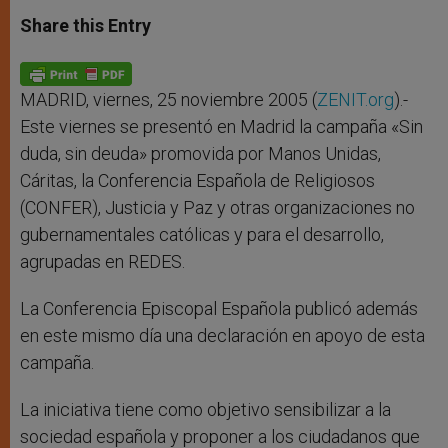
a
s
c
i
a
t
s
e
t
r
Share this Entry
s
e
b
t
e
A
n
o
e
p
g
o
r
p
e
k
r
MADRID, viernes, 25 noviembre 2005 (
ZENIT.org
).-
Este viernes se presentó en Madrid la campaña «Sin
duda, sin deuda» promovida por Manos Unidas,
Cáritas, la Conferencia Española de Religiosos
(CONFER), Justicia y Paz y otras organizaciones no
gubernamentales católicas y para el desarrollo,
agrupadas en REDES.
La Conferencia Episcopal Española publicó además
en este mismo día una declaración en apoyo de esta
campaña.
La iniciativa tiene como objetivo sensibilizar a la
sociedad española y proponer a los ciudadanos que