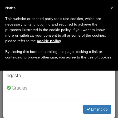
ES
Notice
×
x
Aviso importante
This website or its third party tools use cookies, which are
necessary to its functioning and required to achieve the
Del 27 de julio al 7 de agosto haremos la pausa
purposes illustrated in the cookie policy. If you want to know
anual, aprovechando que en el periodo de verano
more or withdraw your consent to all or some of the cookies,
please refer to the
cookie policy
.
se generan menos informaciones y también el
consumo de las mismas disminuye.
By closing this banner, scrolling this page, clicking a link or
continuing to browse otherwise, you agree to the use of cookies.
Retomamos el trabajo ordinario de las ediciones
en inglés y español de ZENIT el lunes 10 de
agosto.
Gracias.
Entendido