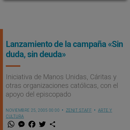
Lanzamiento de la campaña «Sin
duda, sin deuda»
Iniciativa de Manos Unidas, Cáritas y
otras organizaciones católicas, con el
apoyo del episcopado
NOVIEMBRE 25, 2005 00:00
ZENIT STAFF
ARTE Y
CULTURA
W
M
F
T
S
h
e
a
w
h