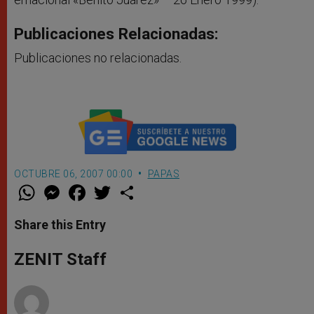
Publicaciones Relacionadas:
Publicaciones no relacionadas.
OCTUBRE 06, 2007 00:00
PAPAS
W
M
F
T
S
h
e
a
w
h
a
s
c
i
a
t
s
e
t
r
Share this Entry
s
e
b
t
e
A
n
o
e
p
g
o
r
ZENIT Staff
p
e
k
r