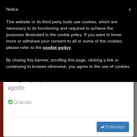
ES
Notice
×
x
Aviso importante
This website or its third party tools use cookies, which are
necessary to its functioning and required to achieve the
Del 27 de julio al 7 de agosto haremos la pausa
purposes illustrated in the cookie policy. If you want to know
15 años de relaciones
anual, aprovechando que en el periodo de verano
more or withdraw your consent to all or some of the cookies,
please refer to the
cookie policy
.
se generan menos informaciones y también el
diplomáticas ente México y la
consumo de las mismas disminuye.
Santa Sede
By closing this banner, scrolling this page, clicking a link or
continuing to browse otherwise, you agree to the use of cookies.
Retomamos el trabajo ordinario de las ediciones
en inglés y español de ZENIT el lunes 10 de
Conferencia de monseñor José G.
agosto.
Martín Rábago, arzobispo de León.
Gracias.
OCTUBRE 06, 2007 00:00
ZENIT STAFF
PAPAS
W
M
F
T
S
h
e
a
w
h
a
s
c
i
a
Entendido
t
s
e
t
r
Share this Entry
s
e
b
t
e