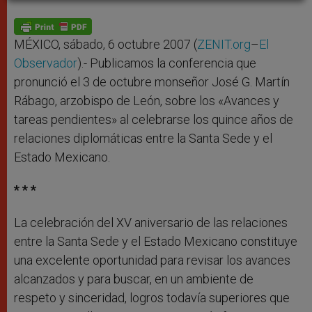
A
n
o
e
p
g
o
r
p
e
k
r
MÉXICO, sábado, 6 octubre 2007 (
ZENIT.org
–
El
Observador
).- Publicamos la conferencia que
pronunció el 3 de octubre monseñor José G. Martín
Rábago, arzobispo de León, sobre los «Avances y
tareas pendientes» al celebrarse los quince años de
relaciones diplomáticas entre la Santa Sede y el
Estado Mexicano.
* * *
La celebración del XV aniversario de las relaciones
entre la Santa Sede y el Estado Mexicano constituye
una excelente oportunidad para revisar los avances
alcanzados y para buscar, en un ambiente de
respeto y sinceridad, logros todavía superiores que