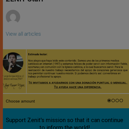
p
e
k
r
View all articles