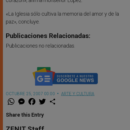
corazón», afirma monseñor López.
«La Iglesia sólo cultiva la memoria del amor y de la
paz», concluye.
Publicaciones Relacionadas:
Publicaciones no relacionadas.
OCTUBRE 25, 2007 00:00
ARTE Y CULTURA
W
M
F
T
S
h
e
a
w
h
a
s
c
i
a
t
s
e
t
r
Share this Entry
s
e
b
t
e
A
n
o
e
p
g
o
r
ZENIT Staff