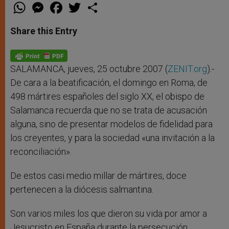
W
M
F
T
S
h
e
a
w
h
a
s
c
i
a
t
s
e
t
r
Share this Entry
s
e
b
t
e
A
n
o
e
p
g
o
r
p
e
k
r
SALAMANCA, jueves, 25 octubre 2007 (
ZENIT.org
).-
De cara a la beatificación, el domingo en Roma, de
498 mártires españoles del siglo XX, el obispo de
Salamanca recuerda que no se trata de acusación
alguna, sino de presentar modelos de fidelidad para
los creyentes, y para la sociedad «una invitación a la
reconciliación».
De estos casi medio millar de mártires, doce
pertenecen a la diócesis salmantina.
Son varios miles los que dieron su vida por amor a
Jesucristo en España durante la persecución