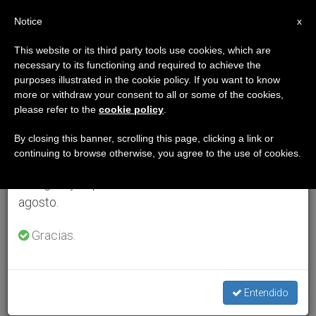
ES
Notice
×
x
Aviso importante
This website or its third party tools use cookies, which are
necessary to its functioning and required to achieve the
Del 27 de julio al 7 de agosto haremos la pausa
purposes illustrated in the cookie policy. If you want to know
anual, aprovechando que en el periodo de verano
more or withdraw your consent to all or some of the cookies,
please refer to the
cookie policy
.
se generan menos informaciones y también el
consumo de las mismas disminuye.
By closing this banner, scrolling this page, clicking a link or
continuing to browse otherwise, you agree to the use of cookies.
Retomamos el trabajo ordinario de las ediciones
en inglés y español de ZENIT el lunes 10 de
agosto.
Gracias.
Entendido