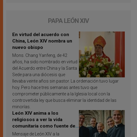
PAPA LEÓN XIV
En virtud del acuerdo con
China, León XIV nombra un
nuevo obispo
Mons. Chang Yanfeng, de 42
años, ha sido nombrado en virtud
del Acuerdo entre China y la Santa
Sede para una diócesis que
llevaba veinte años sin pastor. La ordenación tuvo lugar
hoy. Pero hace tres semanas antes tuvo que
comprometer públicamente a la Iglesia local con la
controvertida ley que busca eliminar la identidad de las
minorías.
León XIV anima a los
religiosos a ver la vida
comunitaria como fuente de
inspiración y santificación
Mensaje de León XIV a la