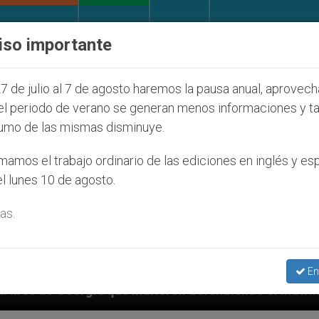
IGLESIA Y MUNDO
DOCUMENTOS
DONATIVOS
iso importante
7 de julio al 7 de agosto haremos la pausa anual, aprovec
el periodo de verano se generan menos informaciones y t
umo de las mismas disminuye.
amos el trabajo ordinario de las ediciones en inglés y es
l lunes 10 de agosto.
as.
En
e murieron defendiendo el matrimonio
Francisca