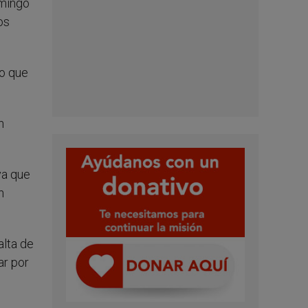
omingo
os
jo que
n
ya que
n
alta de
ar por