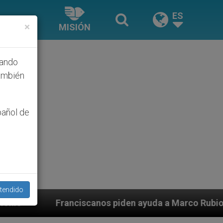
ES
×
MISIÓN
hando
ambién
pañol de
tendido
nos piden ayuda a Marco Rubio ante persecución de col