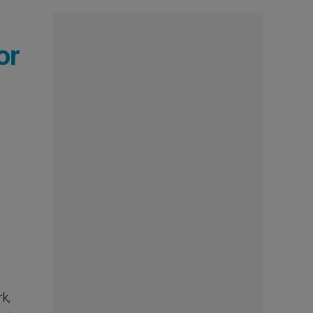
or
k,