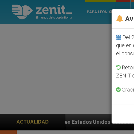
PAPA LEÓN XIV
ROMA
Av
Del 2
que en 
el cons
Retom
ZENIT e
Graci
ción en Estados Unidos de los mártires de Georgia qu
ACTUALIDAD