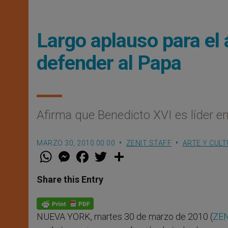
Largo aplauso para el
defender al Papa
Afirma que Benedicto XVI es líder en
MARZO 30, 2010 00:00
ZENIT STAFF
ARTE Y CUL
W
M
F
T
S
h
e
a
w
h
a
s
c
i
a
t
s
e
t
r
Share this Entry
s
e
b
t
e
A
n
o
e
p
g
o
r
p
e
k
NUEVA YORK, martes 30 de marzo de 2010 (
ZEN
r