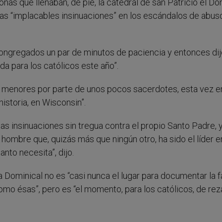
nas que llenaban, de pie, la catedral de san Patricio el D
as “implacables insinuaciones” en los escándalos de abus
os congregados un par de minutos de paciencia y entonces di
da para los católicos este año”.
 a menores por parte de unos pocos sacerdotes, esta vez e
historia, en Wisconsin”.
las insinuaciones sin tregua contra el propio Santo Padre, 
 hombre que, quizás más que ningún otro, ha sido el líder e
anto necesita”, dijo.
a Dominical no es “casi nunca el lugar para documentar la f
omo ésas”, pero es “el momento, para los católicos, de rez