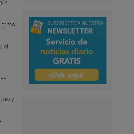
egún
 gritos
e el
r
 por
tinio y
o