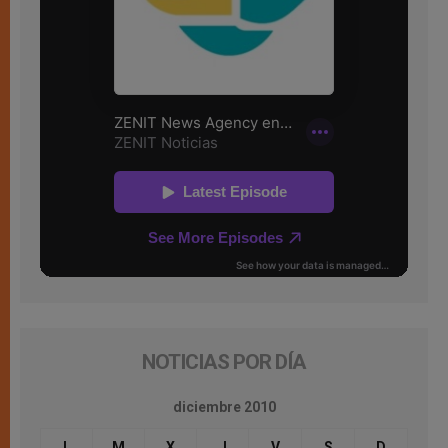
NOTICIAS POR DÍA
diciembre 2010
L
M
X
J
V
S
D