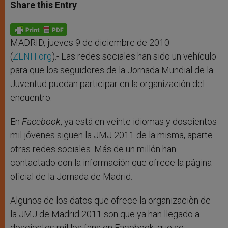
t
s
e
t
r
Share this Entry
s
e
b
t
e
A
n
o
e
p
g
o
r
p
e
k
r
MADRID, jueves 9 de diciembre de 2010
(
ZENIT.org
).- Las redes sociales han sido un vehículo
para que los seguidores de la Jornada Mundial de la
Juventud puedan participar en la organización del
encuentro.
En
Facebook
, ya está en veinte idiomas y doscientos
mil jóvenes siguen la JMJ 2011 de la misma, aparte
otras redes sociales. Más de un millón han
contactado con la información que ofrece la página
oficial de la Jornada de Madrid.
Algunos de los datos que ofrece la organizaciòn de
la JMJ de Madrid 2011 son que ya han llegado a
doscientos mil los fans en Facebook, que se