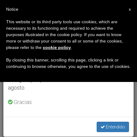
ES
Notice
×
x
Aviso importante
This website or its third party tools use cookies, which are
necessary to its functioning and required to achieve the
Del 27 de julio al 7 de agosto haremos la pausa
purposes illustrated in the cookie policy. If you want to know
anual, aprovechando que en el periodo de verano
more or withdraw your consent to all or some of the cookies,
please refer to the
cookie policy
.
se generan menos informaciones y también el
consumo de las mismas disminuye.
By closing this banner, scrolling this page, clicking a link or
continuing to browse otherwise, you agree to the use of cookies.
Retomamos el trabajo ordinario de las ediciones
en inglés y español de ZENIT el lunes 10 de
agosto.
Gracias.
Entendido