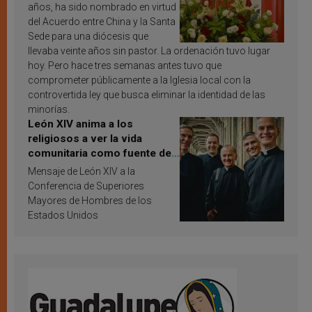
años, ha sido nombrado en virtud
del Acuerdo entre China y la Santa
Sede para una diócesis que
llevaba veinte años sin pastor. La ordenación tuvo lugar
hoy. Pero hace tres semanas antes tuvo que
comprometer públicamente a la Iglesia local con la
controvertida ley que busca eliminar la identidad de las
minorías.
León XIV anima a los
religiosos a ver la vida
comunitaria como fuente de
inspiración y santificación
Mensaje de León XIV a la
Conferencia de Superiores
Mayores de Hombres de los
Estados Unidos