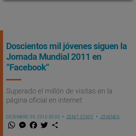
Doscientos mil jóvenes siguen la
Jornada Mundial 2011 en
“Facebook”
Superado el millón de visitas en la
página oficial en internet
DICIEMBRE 09, 2010 00:00
ZENIT STAFF
JÓVENES
W
M
F
T
S
h
e
a
w
h
a
s
c
i
a