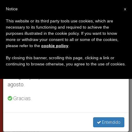
ES
Notice
×
x
Aviso importante
This website or its third party tools use cookies, which are
necessary to its functioning and required to achieve the
Del 27 de julio al 7 de agosto haremos la pausa
purposes illustrated in the cookie policy. If you want to know
Mensaje de Benedicto XVI a los
anual, aprovechando que en el periodo de verano
more or withdraw your consent to all or some of the cookies,
please refer to the
cookie policy
.
se generan menos informaciones y también el
Padres Somascos
consumo de las mismas disminuye.
By closing this banner, scrolling this page, clicking a link or
continuing to browse otherwise, you agree to the use of cookies.
Retomamos el trabajo ordinario de las ediciones
La pobreza de amor, raíz de todo
en inglés y español de ZENIT el lunes 10 de
problema humano
agosto.
JULIO 29, 2011 00:00
ZENIT STAFF
PAPAS
Gracias.
W
M
F
T
S
h
e
a
w
h
a
s
c
i
a
t
s
e
t
r
Share this Entry
s
e
b
t
e
Entendido
A
n
o
e
p
g
o
r