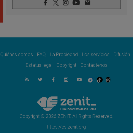
07.08.2026
Filipinas: el Vicariato Apostólico de Calapán
se convierte en diócesis
07.08.2026
Honduras: Los desplazados invisibles de una
crisis olvidada
07.08.2026
Bokalic: "En Argentina el Papa León señalará
el compromiso del cristiano"
Quiénes somos
FAQ
La Propiedad
Los servicios
Difusión
07.08.2026
La matanza de niños en Gaza no cesa: 300
Estatus legal
Copyright
Contáctenos
muertos en 300 días
07.08.2026
Tagle: La guerra desfigura el mundo, solo la
revelación de Dios lo transfigura
07.08.2026
Presentada la Trienal de Arte de las
Universidades Católicas: «Exercises in
Empathy»
Copyright © 2026 ZENIT. All Rights Reserved.
https://es.zenit.org