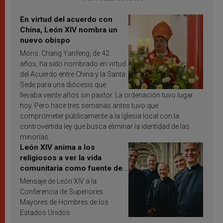
En virtud del acuerdo con
China, León XIV nombra un
nuevo obispo
Mons. Chang Yanfeng, de 42
años, ha sido nombrado en virtud
del Acuerdo entre China y la Santa
Sede para una diócesis que
llevaba veinte años sin pastor. La ordenación tuvo lugar
hoy. Pero hace tres semanas antes tuvo que
comprometer públicamente a la Iglesia local con la
controvertida ley que busca eliminar la identidad de las
minorías.
León XIV anima a los
religiosos a ver la vida
comunitaria como fuente de
inspiración y santificación
Mensaje de León XIV a la
Conferencia de Superiores
Mayores de Hombres de los
Estados Unidos