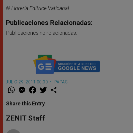
© Libreria Editrice Vaticana]
Publicaciones Relacionadas:
Publicaciones no relacionadas.
JULIO 29, 2011 00:00
PAPAS
W
M
F
T
S
h
e
a
w
h
a
s
c
i
a
t
s
e
t
r
Share this Entry
s
e
b
t
e
A
n
o
e
p
g
o
r
ZENIT Staff
p
e
k
r