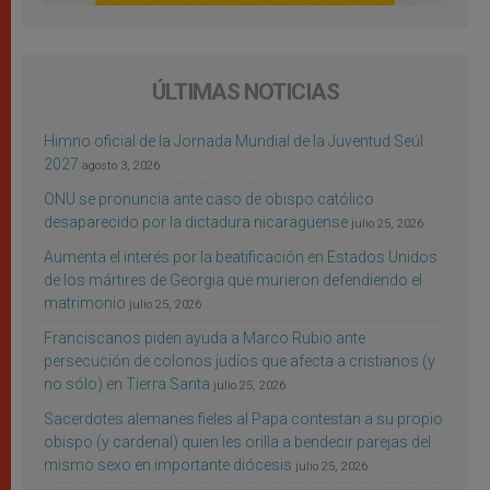
ÚLTIMAS NOTICIAS
Himno oficial de la Jornada Mundial de la Juventud Seúl
2027
agosto 3, 2026
ONU se pronuncia ante caso de obispo católico
desaparecido por la dictadura nicaragüense
julio 25, 2026
Aumenta el interés por la beatificación en Estados Unidos
de los mártires de Georgia que murieron defendiendo el
matrimonio
julio 25, 2026
Franciscanos piden ayuda a Marco Rubio ante
persecución de colonos judíos que afecta a cristianos (y
no sólo) en Tierra Santa
julio 25, 2026
Sacerdotes alemanes fieles al Papa contestan a su propio
obispo (y cardenal) quien les orilla a bendecir parejas del
mismo sexo en importante diócesis
julio 25, 2026