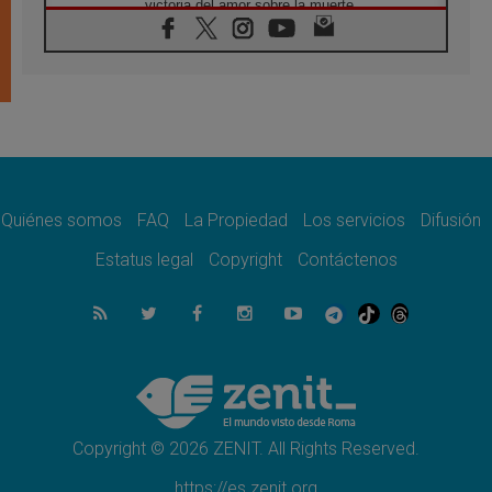
victoria del amor sobre la muerte
08.08.2026
León XIV visitará el Santuario de la Madre
del Buen Consejo de Genazzano
07.08.2026
Filipinas: el Vicariato Apostólico de Calapán
se convierte en diócesis
07.08.2026
Honduras: Los desplazados invisibles de una
crisis olvidada
Quiénes somos
FAQ
La Propiedad
Los servicios
Difusión
07.08.2026
Bokalic: "En Argentina el Papa León señalará
Estatus legal
Copyright
Contáctenos
el compromiso del cristiano"
07.08.2026
La matanza de niños en Gaza no cesa: 300
muertos en 300 días
07.08.2026
Tagle: La guerra desfigura el mundo, solo la
revelación de Dios lo transfigura
Copyright © 2026 ZENIT. All Rights Reserved.
https://es.zenit.org