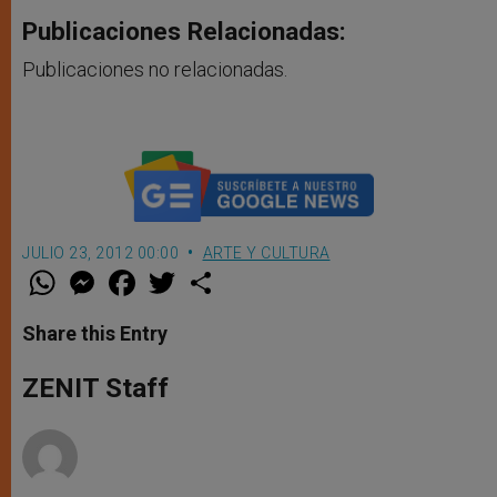
Publicaciones Relacionadas:
Publicaciones no relacionadas.
JULIO 23, 2012 00:00
ARTE Y CULTURA
W
M
F
T
S
h
e
a
w
h
a
s
c
i
a
t
s
e
t
r
Share this Entry
s
e
b
t
e
A
n
o
e
p
g
o
r
ZENIT Staff
p
e
k
r