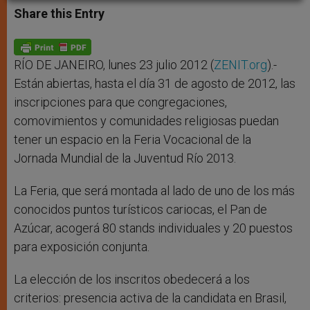
t
s
e
t
r
Share this Entry
s
e
b
t
e
A
n
o
e
p
g
o
r
p
e
k
r
RÍO DE JANEIRO, lunes 23 julio 2012 (
ZENIT.org
).-
Están abiertas, hasta el día 31 de agosto de 2012, las
inscripciones para que congregaciones,
comovimientos y comunidades religiosas puedan
tener un espacio en la Feria Vocacional de la
Jornada Mundial de la Juventud Río 2013.
La Feria, que será montada al lado de uno de los más
conocidos puntos turísticos cariocas, el Pan de
Azúcar, acogerá 80 stands individuales y 20 puestos
para exposición conjunta.
La elección de los inscritos obedecerá a los
criterios: presencia activa de la candidata en Brasil,