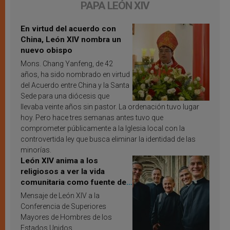
PAPA LEÓN XIV
En virtud del acuerdo con
China, León XIV nombra un
nuevo obispo
Mons. Chang Yanfeng, de 42
años, ha sido nombrado en virtud
del Acuerdo entre China y la Santa
Sede para una diócesis que
llevaba veinte años sin pastor. La ordenación tuvo lugar
hoy. Pero hace tres semanas antes tuvo que
comprometer públicamente a la Iglesia local con la
controvertida ley que busca eliminar la identidad de las
minorías.
León XIV anima a los
religiosos a ver la vida
comunitaria como fuente de
inspiración y santificación
Mensaje de León XIV a la
Conferencia de Superiores
Mayores de Hombres de los
Estados Unidos