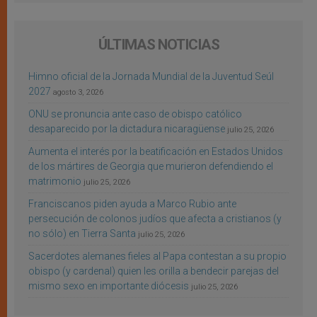
ÚLTIMAS NOTICIAS
Himno oficial de la Jornada Mundial de la Juventud Seúl
2027
agosto 3, 2026
ONU se pronuncia ante caso de obispo católico
desaparecido por la dictadura nicaragüense
julio 25, 2026
Aumenta el interés por la beatificación en Estados Unidos
de los mártires de Georgia que murieron defendiendo el
matrimonio
julio 25, 2026
Franciscanos piden ayuda a Marco Rubio ante
persecución de colonos judíos que afecta a cristianos (y
no sólo) en Tierra Santa
julio 25, 2026
Sacerdotes alemanes fieles al Papa contestan a su propio
obispo (y cardenal) quien les orilla a bendecir parejas del
mismo sexo en importante diócesis
julio 25, 2026