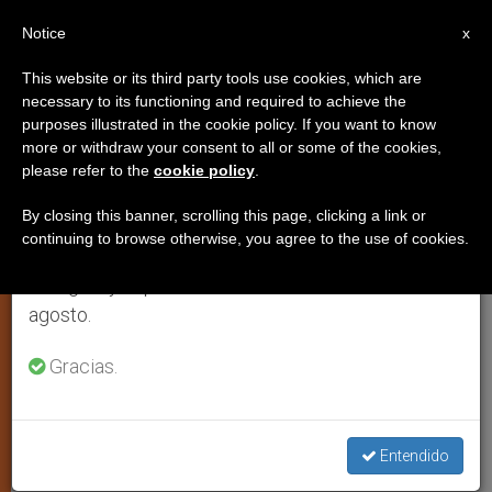
ES
Notice
×
x
Aviso importante
This website or its third party tools use cookies, which are
necessary to its functioning and required to achieve the
Del 27 de julio al 7 de agosto haremos la pausa
purposes illustrated in the cookie policy. If you want to know
Abiertas las inscripciones para la
anual, aprovechando que en el periodo de verano
more or withdraw your consent to all or some of the cookies,
please refer to the
cookie policy
.
se generan menos informaciones y también el
Feria Vocacional de la JMJ Río
consumo de las mismas disminuye.
2013
By closing this banner, scrolling this page, clicking a link or
continuing to browse otherwise, you agree to the use of cookies.
Retomamos el trabajo ordinario de las ediciones
en inglés y español de ZENIT el lunes 10 de
Congregaciones, movimientos y
agosto.
comunidades religiosas ganan espacio
Gracias.
en puntos turísticos
JULIO 23, 2012 00:00
ZENIT STAFF
ARTE Y CULTURA
W
M
F
T
S
Entendido
h
e
a
w
h
a
s
c
i
a