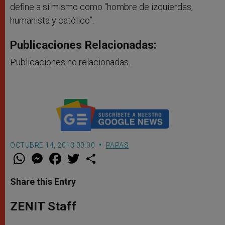
define a sí mismo como “hombre de izquierdas,
humanista y católico”.
Publicaciones Relacionadas:
Publicaciones no relacionadas.
OCTUBRE 14, 2013 00:00
PAPAS
W
M
F
T
S
h
e
a
w
h
a
s
c
i
a
t
s
e
t
r
Share this Entry
s
e
b
t
e
A
n
o
e
p
g
o
r
ZENIT Staff
p
e
k
r