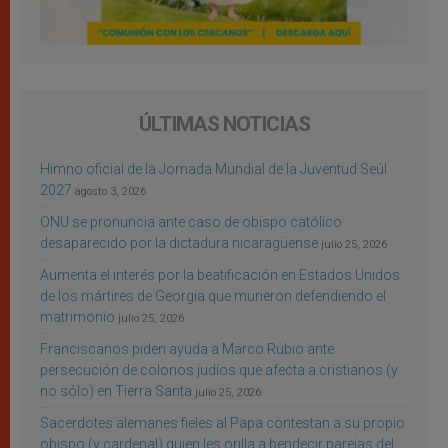
ÚLTIMAS NOTICIAS
Himno oficial de la Jornada Mundial de la Juventud Seúl
2027
agosto 3, 2026
ONU se pronuncia ante caso de obispo católico
desaparecido por la dictadura nicaragüense
julio 25, 2026
Aumenta el interés por la beatificación en Estados Unidos
de los mártires de Georgia que murieron defendiendo el
matrimonio
julio 25, 2026
Franciscanos piden ayuda a Marco Rubio ante
persecución de colonos judíos que afecta a cristianos (y
no sólo) en Tierra Santa
julio 25, 2026
Sacerdotes alemanes fieles al Papa contestan a su propio
obispo (y cardenal) quien les orilla a bendecir parejas del