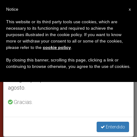
ES
Notice
×
x
Aviso importante
This website or its third party tools use cookies, which are
necessary to its functioning and required to achieve the
Del 27 de julio al 7 de agosto haremos la pausa
purposes illustrated in the cookie policy. If you want to know
La Iglesia en Ecuador elogia
anual, aprovechando que en el periodo de verano
more or withdraw your consent to all or some of the cookies,
please refer to the
cookie policy
.
se generan menos informaciones y también el
firmeza de Correa en defensa de
consumo de las mismas disminuye.
la vida
By closing this banner, scrolling this page, clicking a link or
continuing to browse otherwise, you agree to the use of cookies.
Retomamos el trabajo ordinario de las ediciones
en inglés y español de ZENIT el lunes 10 de
El arzobispo Arregui: ‘Creemos que la
agosto.
vida humana es sagrada y no puede
Gracias.
ser eliminada’
OCTUBRE 14, 2013 00:00
ZENIT STAFF
PAPAS
W
M
F
T
S
Entendido
h
e
a
w
h
a
s
c
i
a