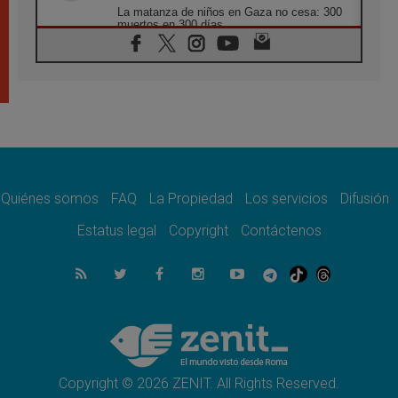
La matanza de niños en Gaza no cesa: 300
muertos en 300 días
07.08.2026
Tagle: La guerra desfigura el mundo, solo la
revelación de Dios lo transfigura
07.08.2026
Presentada la Trienal de Arte de las
Universidades Católicas: «Exercises in
Empathy»
07.08.2026
Fortunatus Nwachukwu: la comunicación
como misión al servicio del Evangelio
Quiénes somos
FAQ
La Propiedad
Los servicios
Difusión
07.08.2026
Estatus legal
Copyright
Contáctenos
SIGNIS 2026, dar voz a las religiosas en el
espacio público
07.08.2026
Lanzan un proyecto de empoderamiento
digital para mujeres líderes en África
07.08.2026
Programa oficial del Viaje Apostólico del
Papa León XIV a Francia
Copyright © 2026 ZENIT. All Rights Reserved.