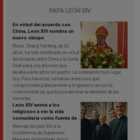
PAPA LEÓN XIV
En virtud del acuerdo con
China, León XIV nombra un
nuevo obispo
Mons. Chang Yanfeng, de 42
años, ha sido nombrado en virtud
del Acuerdo entre China y la Santa
Sede para una diócesis que
llevaba veinte años sin pastor. La ordenación tuvo lugar
hoy. Pero hace tres semanas antes tuvo que
comprometer públicamente a la Iglesia local con la
controvertida ley que busca eliminar la identidad de las
minorías.
León XIV anima a los
religiosos a ver la vida
comunitaria como fuente de
inspiración y santificación
Mensaje de León XIV a la
Conferencia de Superiores
Mayores de Hombres de los