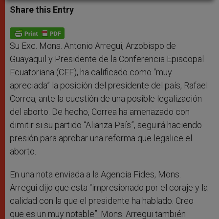
t
s
e
t
r
Share this Entry
s
e
b
t
e
A
n
o
e
p
g
o
r
p
e
k
r
Su Exc. Mons. Antonio Arregui, Arzobispo de
Guayaquil y Presidente de la Conferencia Episcopal
Ecuatoriana (CEE), ha calificado como “muy
apreciada” la posición del presidente del país, Rafael
Correa, ante la cuestión de una posible legalización
del aborto. De hecho, Correa ha amenazado con
dimitir si su partido “Alianza País”, seguirá haciendo
presión para aprobar una reforma que legalice el
aborto.
En una nota enviada a la Agencia Fides, Mons.
Arregui dijo que esta “impresionado por el coraje y la
calidad con la que el presidente ha hablado. Creo
que es un muy notable”. Mons. Arregui también