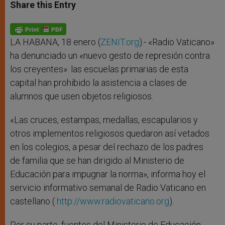
t
s
e
t
r
Share this Entry
s
e
b
t
e
A
n
o
e
p
g
o
r
p
e
k
r
LA HABANA, 18 enero (
ZENIT.org
).- «Radio Vaticano»
ha denunciado un «nuevo gesto de represión contra
los creyentes»: las escuelas primarias de esta
capital han prohibido la asistencia a clases de
alumnos que usen objetos religiosos.
«Las cruces, estampas, medallas, escapularios y
otros implementos religiosos quedaron así vetados
en los colegios, a pesar del rechazo de los padres
de familia que se han dirigido al Ministerio de
Educación para impugnar la norma», informa hoy el
servicio informativo semanal de Radio Vaticano en
castellano (
http://www.radiovaticano.org
).
Por su parte, fuentes del Ministerio de Educación,