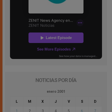
NOTICIAS POR DÍA
enero 2001
L
M
X
J
V
S
D
1
2
3
4
5
6
7