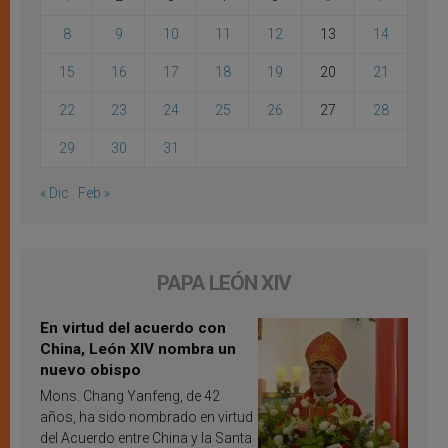
8
9
10
11
12
13
14
15
16
17
18
19
20
21
22
23
24
25
26
27
28
29
30
31
« Dic
Feb »
PAPA LEÓN XIV
En virtud del acuerdo con
China, León XIV nombra un
nuevo obispo
Mons. Chang Yanfeng, de 42
años, ha sido nombrado en virtud
del Acuerdo entre China y la Santa