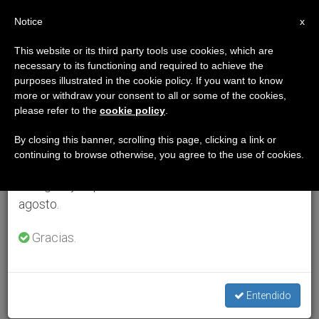
ES
Notice
×
x
Aviso importante
This website or its third party tools use cookies, which are
necessary to its functioning and required to achieve the
Del 27 de julio al 7 de agosto haremos la pausa
purposes illustrated in the cookie policy. If you want to know
anual, aprovechando que en el periodo de verano
more or withdraw your consent to all or some of the cookies,
please refer to the
cookie policy
.
se generan menos informaciones y también el
consumo de las mismas disminuye.
By closing this banner, scrolling this page, clicking a link or
continuing to browse otherwise, you agree to the use of cookies.
Retomamos el trabajo ordinario de las ediciones
en inglés y español de ZENIT el lunes 10 de
agosto.
Gracias.
Entendido