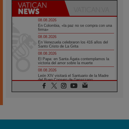
08.08.2026
En Colombia, «la paz no se compra con una
firma»
08.08.2026
En Venezuela celebraron los 416 años del
Santo Cristo de La Grita
08.08.2026
El Papa: en Santa Ágata contemplamos la
victoria del amor sobre la muerte
08.08.2026
León XIV visitará el Santuario de la Madre
del Buen Consejo de Genazzano
07.08.2026
Filipinas: el Vicariato Apostólico de Calapán
se convierte en diócesis
07.08.2026
Honduras: Los desplazados invisibles de una
crisis olvidada
07.08.2026
Bokalic: "En Argentina el Papa León señalará