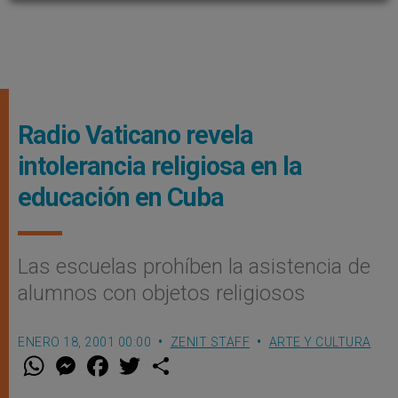
Radio Vaticano revela
intolerancia religiosa en la
educación en Cuba
Las escuelas prohíben la asistencia de
alumnos con objetos religiosos
ENERO 18, 2001 00:00
ZENIT STAFF
ARTE Y CULTURA
W
M
F
T
S
h
e
a
w
h
a
s
c
i
a