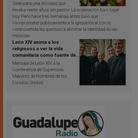
Sede para una diócesis que
llevaba veinte años sin pastor. La ordenación tuvo lugar
hoy. Pero hace tres semanas antes tuvo que
comprometer públicamente a la Iglesia local con la
controvertida ley que busca eliminar la identidad de las
minorías.
León XIV anima a los
religiosos a ver la vida
comunitaria como fuente de
inspiración y santificación
Mensaje de León XIV a la
Conferencia de Superiores
Mayores de Hombres de los
Estados Unidos