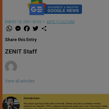
ENERO 18, 2001 00:00
ARTE Y CULTURA
W
M
F
T
S
h
e
a
w
h
a
s
c
i
a
t
s
e
t
r
Share this Entry
s
e
b
t
e
A
n
o
e
p
g
o
r
ZENIT Staff
p
e
k
r
View all articles