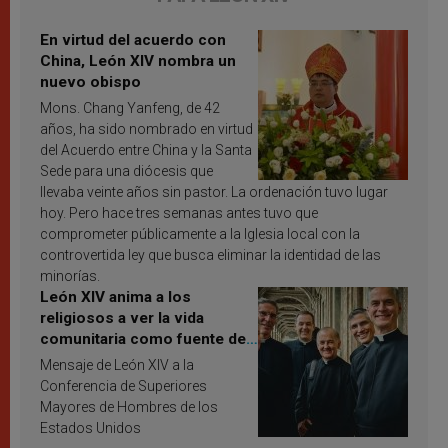
En virtud del acuerdo con
China, León XIV nombra un
nuevo obispo
Mons. Chang Yanfeng, de 42
años, ha sido nombrado en virtud
del Acuerdo entre China y la Santa
Sede para una diócesis que
llevaba veinte años sin pastor. La ordenación tuvo lugar
hoy. Pero hace tres semanas antes tuvo que
comprometer públicamente a la Iglesia local con la
controvertida ley que busca eliminar la identidad de las
minorías.
León XIV anima a los
religiosos a ver la vida
comunitaria como fuente de
inspiración y santificación
Mensaje de León XIV a la
Conferencia de Superiores
Mayores de Hombres de los
Estados Unidos