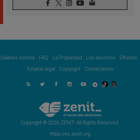
08.08.2026
León XIV visitará el Santuario de la Madre
del Buen Consejo de Genazzano
07.08.2026
Filipinas: el Vicariato Apostólico de Calapán
se convierte en diócesis
07.08.2026
Honduras: Los desplazados invisibles de una
crisis olvidada
Quiénes somos
FAQ
La Propiedad
Los servicios
Difusión
07.08.2026
Bokalic: "En Argentina el Papa León señalará
Estatus legal
Copyright
Contáctenos
el compromiso del cristiano"
07.08.2026
La matanza de niños en Gaza no cesa: 300
muertos en 300 días
07.08.2026
Tagle: La guerra desfigura el mundo, solo la
revelación de Dios lo transfigura
Copyright © 2026 ZENIT. All Rights Reserved.
https://es.zenit.org