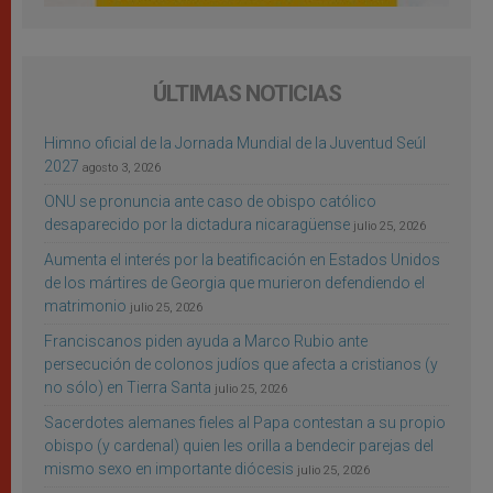
ÚLTIMAS NOTICIAS
Himno oficial de la Jornada Mundial de la Juventud Seúl
2027
agosto 3, 2026
ONU se pronuncia ante caso de obispo católico
desaparecido por la dictadura nicaragüense
julio 25, 2026
Aumenta el interés por la beatificación en Estados Unidos
de los mártires de Georgia que murieron defendiendo el
matrimonio
julio 25, 2026
Franciscanos piden ayuda a Marco Rubio ante
persecución de colonos judíos que afecta a cristianos (y
no sólo) en Tierra Santa
julio 25, 2026
Sacerdotes alemanes fieles al Papa contestan a su propio
obispo (y cardenal) quien les orilla a bendecir parejas del
mismo sexo en importante diócesis
julio 25, 2026