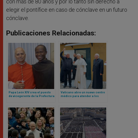
con más de 80 años y por lo tanto sin derecho a
elegir el pontífice en caso de cónclave en un futuro
cónclave.
Publicaciones Relacionadas:
Papa León XIV crea el puesto
Vaticano abre un nuevo centro
de vicegerente de la Prefectura
médico para atender a los
de la Casa Pontificia para un
pobres en plena Plaza de San
agustino africano
Pedro