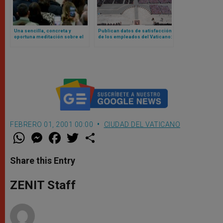
Una sencilla, concreta y
Publican datos de satisfacción
oportuna meditación sobre el
de los empleados del Vaticano:
trabajo a partir del pesebre
encuesta revela cansancio,
realizada por León XIV
miedo y exigencia de dignidad
FEBRERO 01, 2001 00:00
CIUDAD DEL VATICANO
W
M
F
T
S
h
e
a
w
h
a
s
c
i
a
t
s
e
t
r
Share this Entry
s
e
b
t
e
A
n
o
e
p
g
o
r
ZENIT Staff
p
e
k
r