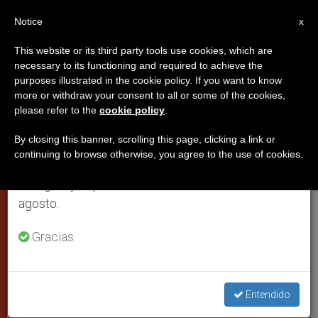
ES
Notice
×
x
Aviso importante
This website or its third party tools use cookies, which are
necessary to its functioning and required to achieve the
Del 27 de julio al 7 de agosto haremos la pausa
purposes illustrated in the cookie policy. If you want to know
Fieles de todo el mundo en la
anual, aprovechando que en el periodo de verano
more or withdraw your consent to all or some of the cookies,
please refer to the
cookie policy
.
se generan menos informaciones y también el
creación de los 44 nuevos
consumo de las mismas disminuye.
cardenales
By closing this banner, scrolling this page, clicking a link or
continuing to browse otherwise, you agree to the use of cookies.
Retomamos el trabajo ordinario de las ediciones
en inglés y español de ZENIT el lunes 10 de
Los cardenales prometerán fidelidad a
agosto.
la Iglesia hasta la muerte
Gracias.
FEBRERO 01, 2001 00:00
ZENIT STAFF
CIUDAD DEL
VATICANO
W
M
F
T
S
Entendido
h
e
a
w
h
a
s
c
i
a