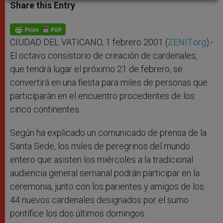
t
s
e
t
r
Share this Entry
s
e
b
t
e
A
n
o
e
p
g
o
r
p
e
k
r
CIUDAD DEL VATICANO, 1 febrero 2001 (
ZENIT.org
).-
El octavo consistorio de creación de cardenales,
que tendrá lugar el próximo 21 de febrero, se
convertirá en una fiesta para miles de personas que
participarán en el encuentro procedentes de los
cinco continentes.
Según ha explicado un comunicado de prensa de la
Santa Sede, los miles de peregrinos del mundo
entero que asisten los miércoles a la tradicional
audiencia general semanal podrán participar en la
ceremonia, junto con los parientes y amigos de los
44 nuevos cardenales designados por el sumo
pontífice los dos últimos domingos.