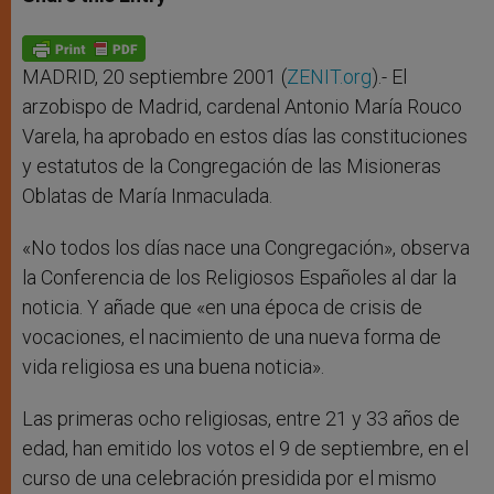
s
e
b
t
e
A
n
o
e
p
g
o
r
p
e
k
r
MADRID, 20 septiembre 2001 (
ZENIT.org
).- El
arzobispo de Madrid, cardenal Antonio María Rouco
Varela, ha aprobado en estos días las constituciones
y estatutos de la Congregación de las Misioneras
Oblatas de María Inmaculada.
«No todos los días nace una Congregación», observa
la Conferencia de los Religiosos Españoles al dar la
noticia. Y añade que «en una época de crisis de
vocaciones, el nacimiento de una nueva forma de
vida religiosa es una buena noticia».
Las primeras ocho religiosas, entre 21 y 33 años de
edad, han emitido los votos el 9 de septiembre, en el
curso de una celebración presidida por el mismo