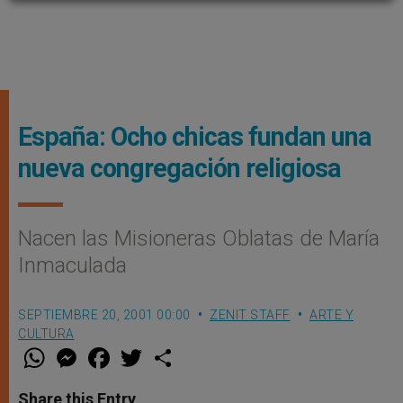
España: Ocho chicas fundan una
nueva congregación religiosa
Nacen las Misioneras Oblatas de María
Inmaculada
SEPTIEMBRE 20, 2001 00:00
ZENIT STAFF
ARTE Y
CULTURA
W
M
F
T
S
h
e
a
w
h
a
s
c
i
a
t
s
e
t
r
Share this Entry