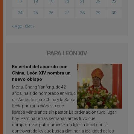
17
18
19
20
21
22
23
24
25
26
27
28
29
30
« Ago
Oct »
PAPA LEÓN XIV
En virtud del acuerdo con
China, León XIV nombra un
nuevo obispo
Mons. Chang Yanfeng, de 42
años, ha sido nombrado en virtud
del Acuerdo entre China y la Santa
Sede para una diócesis que
llevaba veinte años sin pastor. La ordenación tuvo lugar
hoy. Pero hace tres semanas antes tuvo que
comprometer públicamente a la Iglesia local con la
controvertida ley que busca eliminar la identidad de las