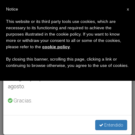
ES
Notice
×
x
Aviso importante
This website or its third party tools use cookies, which are
necessary to its functioning and required to achieve the
Del 27 de julio al 7 de agosto haremos la pausa
purposes illustrated in the cookie policy. If you want to know
anual, aprovechando que en el periodo de verano
more or withdraw your consent to all or some of the cookies,
please refer to the
cookie policy
.
se generan menos informaciones y también el
consumo de las mismas disminuye.
By closing this banner, scrolling this page, clicking a link or
continuing to browse otherwise, you agree to the use of cookies.
Retomamos el trabajo ordinario de las ediciones
en inglés y español de ZENIT el lunes 10 de
agosto.
Gracias.
Entendido