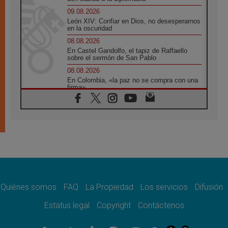
09.08.2026
León XIV: Confiar en Dios, no desesperarnos
en la oscuridad
08.08.2026
En Castel Gandolfo, el tapiz de Raffaello
sobre el sermón de San Pablo
08.08.2026
En Colombia, «la paz no se compra con una
firma»
08.08.2026
En Venezuela celebraron los 416 años del
Santo Cristo de La Grita
08.08.2026
El Papa: en Santa Ágata contemplamos la
victoria del amor sobre la muerte
08.08.2026
León XIV visitará el Santuario de la Madre
del Buen Consejo de Genazzano
Quiénes somos
FAQ
La Propiedad
Los servicios
Difusión
07.08.2026
Filipinas: el Vicariato Apostólico de Calapán
Estatus legal
Copyright
Contáctenos
se convierte en diócesis
07.08.2026
Honduras: Los desplazados invisibles de una