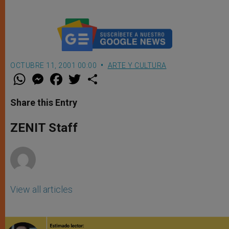
OCTUBRE 11, 2001 00:00
ARTE Y CULTURA
W
M
F
T
S
h
e
a
w
h
a
s
c
i
a
t
s
e
t
r
Share this Entry
s
e
b
t
e
A
n
o
e
p
g
o
r
ZENIT Staff
p
e
k
r
View all articles