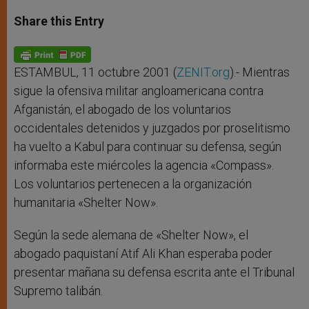
a
s
c
i
a
t
s
e
t
r
Share this Entry
s
e
b
t
e
A
n
o
e
p
g
o
r
p
e
k
r
ESTAMBUL, 11 octubre 2001 (
ZENIT.org
).- Mientras
sigue la ofensiva militar angloamericana contra
Afganistán, el abogado de los voluntarios
occidentales detenidos y juzgados por proselitismo
ha vuelto a Kabul para continuar su defensa, según
informaba este miércoles la agencia «Compass».
Los voluntarios pertenecen a la organización
humanitaria «Shelter Now».
Según la sede alemana de «Shelter Now», el
abogado paquistaní Atif Ali Khan esperaba poder
presentar mañana su defensa escrita ante el Tribunal
Supremo talibán.