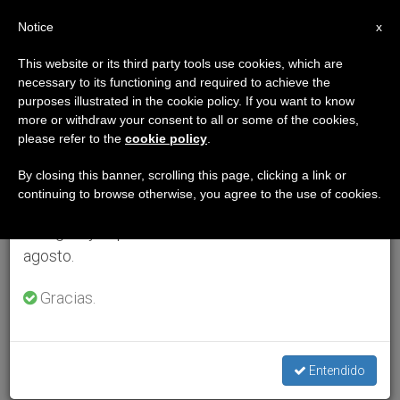
ES
Notice
×
x
Aviso importante
This website or its third party tools use cookies, which are
necessary to its functioning and required to achieve the
Del 27 de julio al 7 de agosto haremos la pausa
purposes illustrated in the cookie policy. If you want to know
anual, aprovechando que en el periodo de verano
more or withdraw your consent to all or some of the cookies,
please refer to the
cookie policy
.
se generan menos informaciones y también el
consumo de las mismas disminuye.
By closing this banner, scrolling this page, clicking a link or
continuing to browse otherwise, you agree to the use of cookies.
Retomamos el trabajo ordinario de las ediciones
en inglés y español de ZENIT el lunes 10 de
agosto.
Gracias.
Entendido