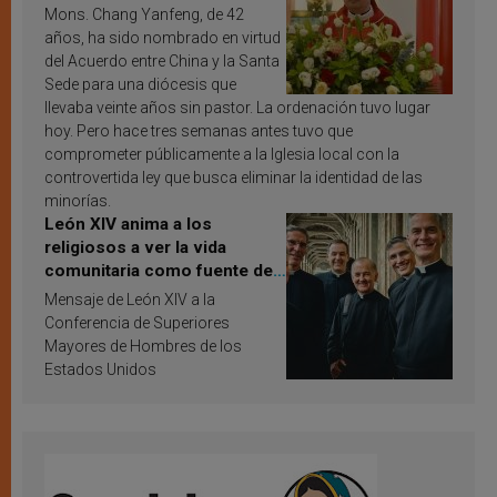
Mons. Chang Yanfeng, de 42
años, ha sido nombrado en virtud
del Acuerdo entre China y la Santa
Sede para una diócesis que
llevaba veinte años sin pastor. La ordenación tuvo lugar
hoy. Pero hace tres semanas antes tuvo que
comprometer públicamente a la Iglesia local con la
controvertida ley que busca eliminar la identidad de las
minorías.
León XIV anima a los
religiosos a ver la vida
comunitaria como fuente de
inspiración y santificación
Mensaje de León XIV a la
Conferencia de Superiores
Mayores de Hombres de los
Estados Unidos