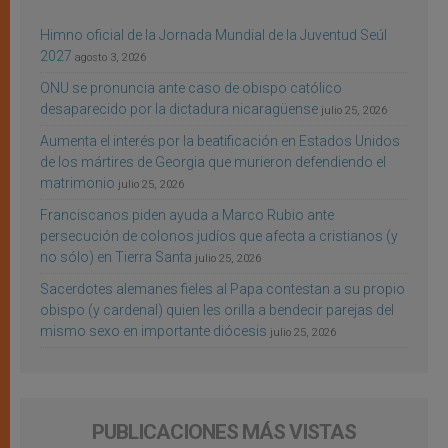
Himno oficial de la Jornada Mundial de la Juventud Seúl
2027
agosto 3, 2026
ONU se pronuncia ante caso de obispo católico
desaparecido por la dictadura nicaragüense
julio 25, 2026
Aumenta el interés por la beatificación en Estados Unidos
de los mártires de Georgia que murieron defendiendo el
matrimonio
julio 25, 2026
Franciscanos piden ayuda a Marco Rubio ante
persecución de colonos judíos que afecta a cristianos (y
no sólo) en Tierra Santa
julio 25, 2026
Sacerdotes alemanes fieles al Papa contestan a su propio
obispo (y cardenal) quien les orilla a bendecir parejas del
mismo sexo en importante diócesis
julio 25, 2026
PUBLICACIONES MÁS VISTAS