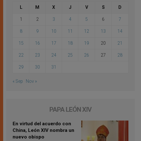
L
M
X
J
V
S
D
1
2
3
4
5
6
7
8
9
10
11
12
13
14
15
16
17
18
19
20
21
22
23
24
25
26
27
28
29
30
31
« Sep
Nov »
PAPA LEÓN XIV
En virtud del acuerdo con
China, León XIV nombra un
nuevo obispo