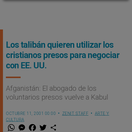
Los talibán quieren utilizar los
cristianos presos para negociar
con EE. UU.
Afganistán: El abogado de los
voluntarios presos vuelve a Kabul
OCTUBRE 11, 2001 00:00
ZENIT STAFF
ARTE Y
CULTURA
W
M
F
T
S
h
e
a
w
h