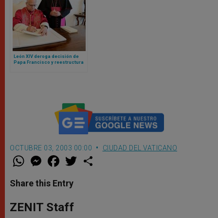
León XIV deroga decisión de
Papa Francisco y reestructura
finanzas vaticanas bajo un
principio: responsabilidad
compartida
OCTUBRE 03, 2003 00:00
CIUDAD DEL VATICANO
W
M
F
T
S
h
e
a
w
h
a
s
c
i
a
t
s
e
t
r
Share this Entry
s
e
b
t
e
A
n
o
e
p
g
o
r
ZENIT Staff
p
e
k