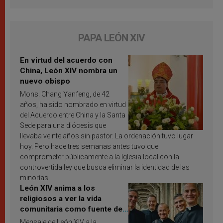
PAPA LEÓN XIV
En virtud del acuerdo con
China, León XIV nombra un
nuevo obispo
Mons. Chang Yanfeng, de 42
años, ha sido nombrado en virtud
del Acuerdo entre China y la Santa
Sede para una diócesis que
llevaba veinte años sin pastor. La ordenación tuvo lugar
hoy. Pero hace tres semanas antes tuvo que
comprometer públicamente a la Iglesia local con la
controvertida ley que busca eliminar la identidad de las
minorías.
León XIV anima a los
religiosos a ver la vida
comunitaria como fuente de
inspiración y santificación
Mensaje de León XIV a la