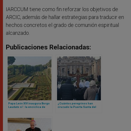
IARCCUM tiene como fin reforzar los objetivos de
ARCIC, además de hallar estrategias para traducir en
hechos concretos el grado de comunión espiritual
alcanzado.
Publicaciones Relacionadas:
Papa León XIV inaugura Borgo
¿Cuántos peregrinos han
Laudato si’: la encíclica de
cruzado la Puerta Santa del
Francisco que se materializó
Vaticano? La cifra te va a
en un lugar
sorprender