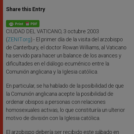
a
s
c
i
a
t
s
e
t
r
Share this Entry
s
e
b
t
e
A
n
o
e
p
g
o
r
p
e
k
r
CIUDAD DEL VATICANO, 3 octubre 2003
(
ZENIT.org
).- El primer día de la visita del arzobispo
de Canterbury, el doctor Rowan Williams, al Vaticano
ha servido para hacer un balance de los avances y
dificultades en el diálogo ecuménico entre la
Comunión anglicana y la Iglesia católica.
En particular, se ha hablado de la posibilidad de que
la Comunión anglicana acepte la posibilidad de
ordenar obispos a personas con relaciones
homosexuales activas, lo que constituiría un ulterior
motivo de división con la Iglesia católica.
El arzobispo debería ser recibido este sábado en