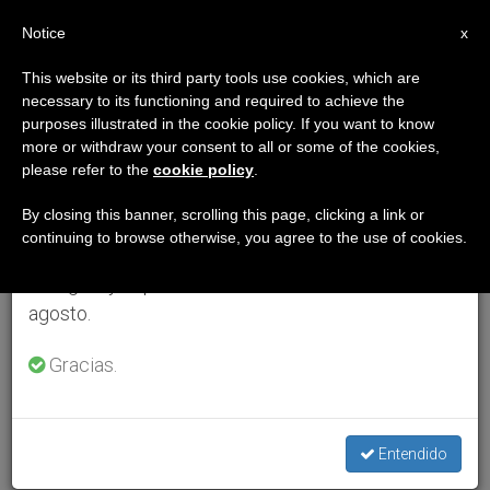
ES
Notice
×
x
Aviso importante
This website or its third party tools use cookies, which are
necessary to its functioning and required to achieve the
Del 27 de julio al 7 de agosto haremos la pausa
purposes illustrated in the cookie policy. If you want to know
anual, aprovechando que en el periodo de verano
more or withdraw your consent to all or some of the cookies,
please refer to the
cookie policy
.
se generan menos informaciones y también el
consumo de las mismas disminuye.
By closing this banner, scrolling this page, clicking a link or
continuing to browse otherwise, you agree to the use of cookies.
Retomamos el trabajo ordinario de las ediciones
en inglés y español de ZENIT el lunes 10 de
agosto.
Gracias.
Entendido