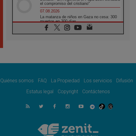
el compromiso del cristiano"
07.08.2026
La matanza de niños en Gaza no cesa: 300
muertos en 300 días
07.08.2026
Tagle: La guerra desfigura el mundo, solo la
revelación de Dios lo transfigura
07.08.2026
Presentada la Trienal de Arte de las
Universidades Católicas: «Exercises in
Empathy»
07.08.2026
Fortunatus Nwachukwu: la comunicación
como misión al servicio del Evangelio
Quiénes somos
FAQ
La Propiedad
Los servicios
Difusión
07.08.2026
Estatus legal
Copyright
Contáctenos
SIGNIS 2026, dar voz a las religiosas en el
espacio público
07.08.2026
Lanzan un proyecto de empoderamiento
digital para mujeres líderes en África
07.08.2026
Programa oficial del Viaje Apostólico del
Papa León XIV a Francia