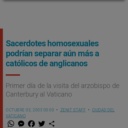
Sacerdotes homosexuales
podrían separar aún más a
católicos de anglicanos
Primer día de la visita del arzobispo de
Canterbury al Vaticano
OCTUBRE 03, 2003 00:00
ZENIT STAFF
CIUDAD DEL
VATICANO
W
M
F
T
S
h
e
a
w
h