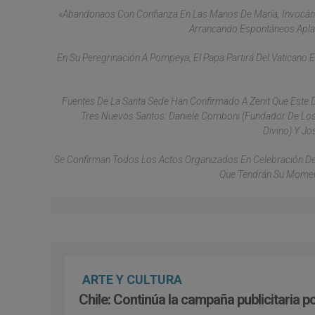
«Abandonaos Con Confianza En Las Manos De María, Invocándo
Arrancando Espontáneos Aplau
En Su Peregrinación A Pompeya, El Papa Partirá Del Vaticano 
Fuentes De La Santa Sede Han Confirmado A Zenit Que Este D
Tres Nuevos Santos: Daniele Comboni (fundador De Lo
Divino) Y Jo
Se Confirman Todos Los Actos Organizados En Celebración Del 
Que Tendrán Su Moment
ARTE Y CULTURA
Chile: Continúa la campaña publicitaria p