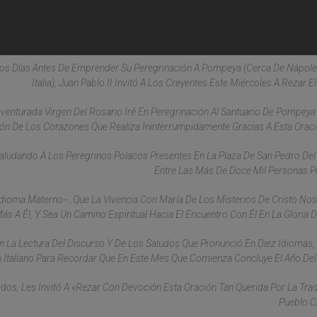
cos Días Antes De Emprender Su Peregrinación A Pompeya (cerca De Nápole
Italia), Juan Pablo II Invitó A Los Creyentes Este Miércoles A Rezar E
naventurada Virgen Del Rosario Iré En Peregrinación Al Santuario De Pompeya
ión De Los Corazones Que Realiza Ininterrumpidamente Gracias A Esta Oració
aludando A Los Peregrinos Polacos Presentes En La Plaza De San Pedro Del
Entre Las Más De Doce Mil Personas P
dioma Materno--. Que La Vivencia Con María De Los Misterios De Cristo No
s A Él, Y Sea Un Camino Espiritual Hacia El Encuentro Con Él En La Gloria De
n La Lectura Del Discurso Y De Los Saludos Que Pronunció En Diez Idiomas,
n Italiano Para Recordar Que En Este Mes Que Comienza Concluye El Año Del
os, Les Invitó A «rezar Con Devoción Esta Oración Tan Querida Por La Trad
Pueblo Cr