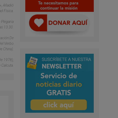
», Añadió
d Física.
 Plegaria
as 13.30.
zación De
Del Verbo
e China).
De 1978),
 Calcuta.