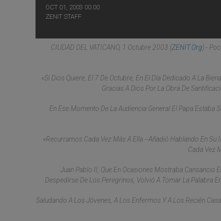
OCT 01, 2003 00:00
ZENIT STAFF
CIUDAD DEL VATICANO, 1 Octubre 2003 (
ZENIT.org
).- Po
«Si Dios Quiere, El 7 De Octubre, En El Día Dedicado A La Bie
Gracias A Dios Por La Obra De Santificac
En Ese Momento De La Audiencia General El Papa Estaba S
«Recurramos Cada Vez Más A Ella --Añadió Hablando En Su I
Cada Vez Má
Juan Pablo II, Que En Ocasiones Mostraba Cansancio E
Despedirse De Los Peregrinos, Volvió A Tomar La Palabra E
Saludando A Los Jóvenes, A Los Enfermos Y A Los Recién Casad