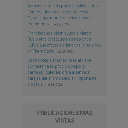
Aumenta el interés por la beatificación en
Estados Unidos de los mártires de
Georgia que murieron defendiendo el
matrimonio
julio 25, 2026
Franciscanos piden ayuda a Marco
Rubio ante persecución de colonos
judíos que afecta a cristianos (y no sólo)
en Tierra Santa
julio 25, 2026
Sacerdotes alemanes fieles al Papa
contestan a su propio obispo (y
cardenal) quien les orilla a bendecir
parejas del mismo sexo en importante
diócesis
julio 25, 2026
PUBLICACIONES MÁS
VISTAS