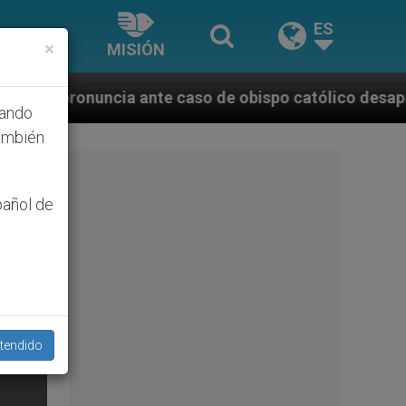
ES
×
MISIÓN
te caso de obispo católico desaparecido por la dicta
hando
ambién
pañol de
tendido