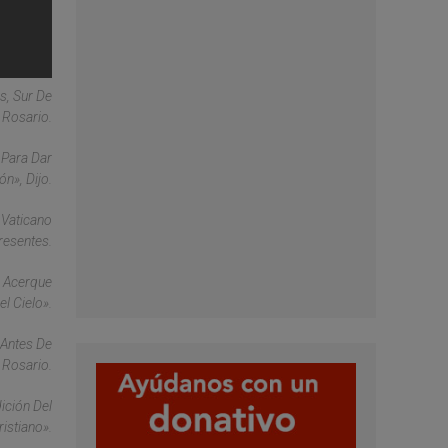
s, Sur De
l Rosario.
 Para Dar
n», Dijo.
 Vaticano
resentes.
s Acerque
l Cielo».
 Antes De
 Rosario.
ición Del
istiano».