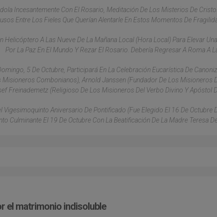
la Incesantemente Con El Rosario, Meditación De Los Misterios De Cristo
sos Entre Los Fieles Que Querían Alentarle En Estos Momentos De Fragilida
En Helicóptero A Las Nueve De La Mañana Local (hora Local) Para Elevar Una
Por La Paz En El Mundo Y Rezar El Rosario. Debería Regresar A Roma A L
omingo, 5 De Octubre, Participará En La Celebración Eucarística De Canoni
s Misioneros Combonianos), Arnold Janssen (fundador De Los Misioneros 
sef Freinademetz (religioso De Los Misioneros Del Verbo Divino Y Apóstol D
Vigesimoquinto Aniversario De Pontificado (fue Elegido El 16 De Octubre 
o Culminante El 19 De Octubre Con La Beatificación De La Madre Teresa De
or el matrimonio indisoluble