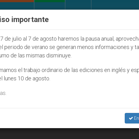
IGLESIA Y MUNDO
DOCUMENTOS
DONATIVOS
iso importante
 de la Juventud Seúl 2027
ONU se pronuncia an
7 de julio al 7 de agosto haremos la pausa anual, aprovec
el periodo de verano se generan menos informaciones y t
umo de las mismas disminuye.
amos el trabajo ordinario de las ediciones en inglés y es
l lunes 10 de agosto.
as.
En
ya, el Papa invita a rezar el Rosario