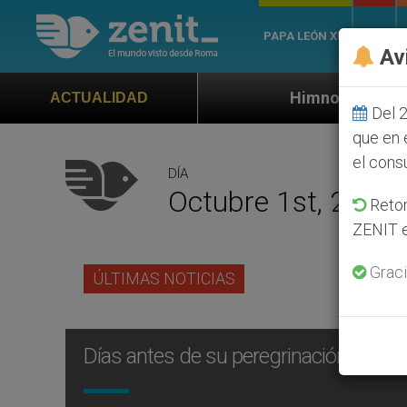
PAPA LEÓN XIV
ROMA
Av
Himno oficial de la Jornada Mundial
ACTUALIDAD
Del 2
que en 
el cons
DÍA
Octubre 1st, 2003
Retom
ZENIT e
Graci
ÚLTIMAS NOTICIAS
Días antes de su peregrinación a Pompe