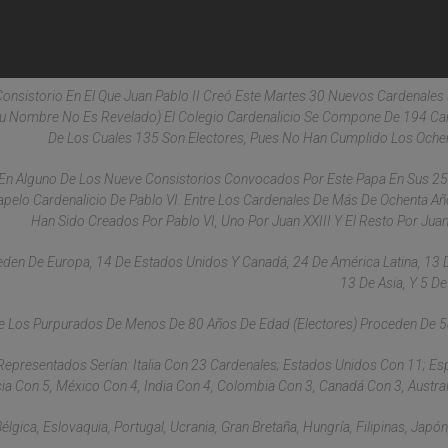
 Consistorio En El Que Juan Pablo II Creó Este Martes 30 Nuevos Cardenale
i Su Nombre No Es Revelado) El Colegio Cardenalicio Se Compone De 194 Ca
De Los Cuales 135 Son Electores, Pues No Han Cumplido Los Oche
En Alguno De Los Nueve Consistorios Convocados Por Este Papa En Sus 2
apelo Cardenalicio De Pablo VI. Entre Los Cardenales De Más De Ochenta Añ
Han Sido Creados Por Pablo VI, Uno Por Juan XXIII Y El Resto Por Juan 
eden De Europa, 14 De Estados Unidos Y Canadá, 24 De América Latina, 13 D
13 De Asia, Y 5 De
ue Los Purpurados De Menos De 80 Años De Edad (electores) Proceden De 5
epresentados Serían: Italia Con 23 Cardenales; Estados Unidos Con 11; E
ncia Con 5, México Con 4, India Con 4, Colombia Con 3, Canadá Con 3, Austral
lgica, Eslovaquia, Portugal, Ucrania, Gran Bretaña, Hungría, Filipinas, Japón