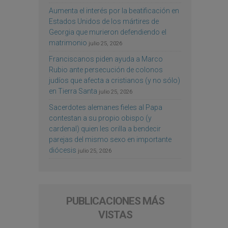
Aumenta el interés por la beatificación en
Estados Unidos de los mártires de
Georgia que murieron defendiendo el
matrimonio
julio 25, 2026
Franciscanos piden ayuda a Marco
Rubio ante persecución de colonos
judíos que afecta a cristianos (y no sólo)
en Tierra Santa
julio 25, 2026
Sacerdotes alemanes fieles al Papa
contestan a su propio obispo (y
cardenal) quien les orilla a bendecir
parejas del mismo sexo en importante
diócesis
julio 25, 2026
PUBLICACIONES MÁS
VISTAS