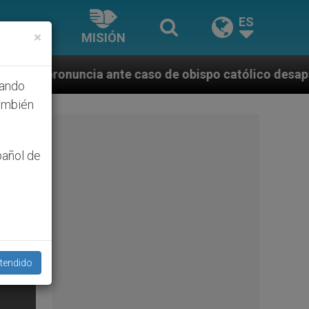
ES
×
MISIÓN
e caso de obispo católico desaparecido por la dictad
hando
ambién
pañol de
tendido