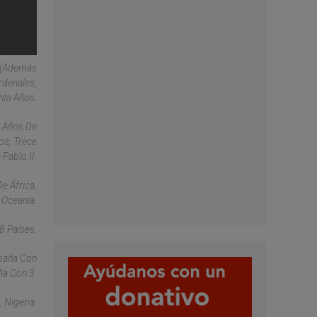
s (además
rdenales,
nta Años.
5 Años De
os, Trece
Pablo II.
e África,
 Oceanía.
8 Países.
spaña Con
ia Con 3.
, Nigeria.