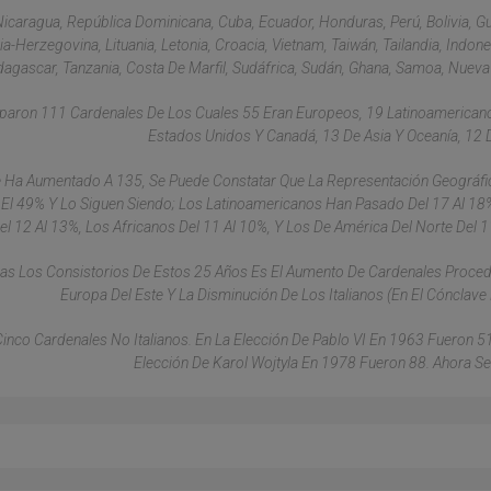
Nicaragua, República Dominicana, Cuba, Ecuador, Honduras, Perú, Bolivia, G
a-Herzegovina, Lituania, Letonia, Croacia, Vietnam, Taiwán, Tailandia, Indones
gascar, Tanzania, Costa De Marfil, Sudáfrica, Sudán, Ghana, Samoa, Nueva
iciparon 111 Cardenales De Los Cuales 55 Eran Europeos, 19 Latinoamerican
Estados Unidos Y Canadá, 13 De Asia Y Oceanía, 12 D
 Ha Aumentado A 135, Se Puede Constatar Que La Representación Geográf
 El 49% Y Lo Siguen Siendo; Los Latinoamericanos Han Pasado Del 17 Al 18
el 12 Al 13%, Los Africanos Del 11 Al 10%, Y Los De América Del Norte Del 1
Tras Los Consistorios De Estos 25 Años Es El Aumento De Cardenales Proce
Europa Del Este Y La Disminución De Los Italianos (en El Cónclave 
 Cinco Cardenales No Italianos. En La Elección De Pablo VI En 1963 Fueron 51
Elección De Karol Wojtyla En 1978 Fueron 88. Ahora Se