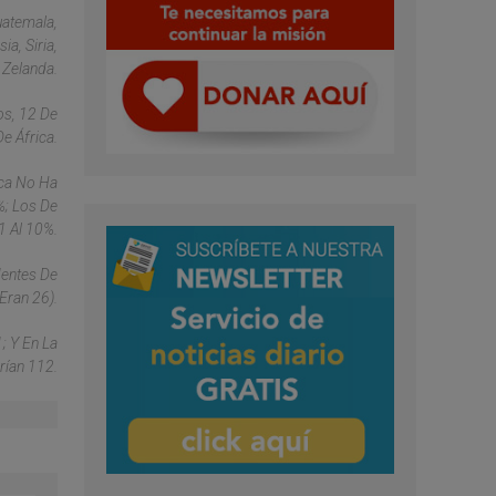
uatemala,
ia, Siria,
 Zelanda.
os, 12 De
e África.
ica No Ha
%; Los De
1 Al 10%.
dentes De
Eran 26).
; Y En La
rían 112.