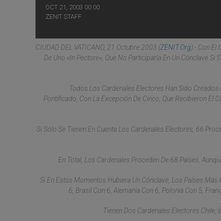
OCT 21, 2003 00:00
ZENIT STAFF
CIUDAD DEL VATICANO, 21 Octubre 2003 (
ZENIT.org
).- Con El
De Uno «in Pectore», Que No Participaría En Un Cónclave S
Todos Los Cardenales Electores Han Sido Creados 
Pontificado, Con La Excepción De Cinco, Que Recibieron El C
Si Sólo Se Tienen En Cuenta Los Cardenales Electores, 66 Proc
En Total, Los Cardenales Proceden De 68 Países, Aunq
Si En Estos Momentos Hubiera Un Cónclave, Los Países Más R
6, Brasil Con 6, Alemania Con 6, Polonia Con 5, Fra
Tienen Dos Cardenales Electores Chile, Bé