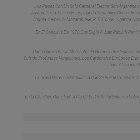
Los Países Con Un Solo Cardenal Elector Son Argentina, 
Austria, Suiza, Países Bajos, Irlanda, República Checa, Bosni
Angola, Camerún, Mozambique, R. D. Congo, Uganda, Mada
En El Cónclave De 1978 Que Eligió A Juan Pablo II Part
Dado Que En Estos Momentos El Número De Electores Se
Sufrido Profundas Variaciones: Los Cardenales Europeos Eran
Asia Y Oceanía D
La Gran Diferencia Estadística Que Se Puede Constatar 
En El Cónclave Que Eligió A Pío VII En 1800 Participaron Sólo