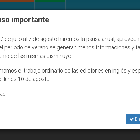
IGLESIA Y MUNDO
DOCUMENTOS
DONATIVOS
iso importante
de la Juventud Seúl 2027
ONU se pronuncia ant
7 de julio al 7 de agosto haremos la pausa anual, aprovec
el periodo de verano se generan menos informaciones y t
umo de las mismas disminuye.
3
amos el trabajo ordinario de las ediciones en inglés y es
l lunes 10 de agosto.
as.
En
35 electores