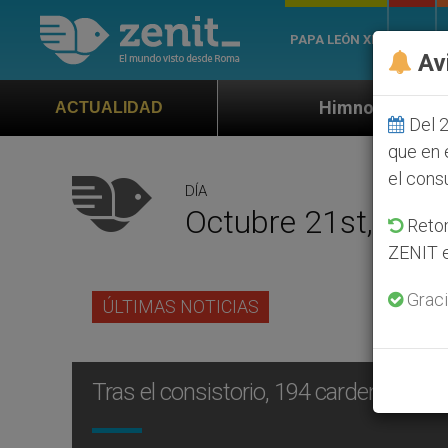
PAPA LEÓN XIV
ROMA
Av
Himno oficial de la Jornada Mundial 
ACTUALIDAD
Del 2
que en 
el cons
DÍA
Octubre 21st, 200
Retom
ZENIT e
Graci
ÚLTIMAS NOTICIAS
Tras el consistorio, 194 cardenales; 1