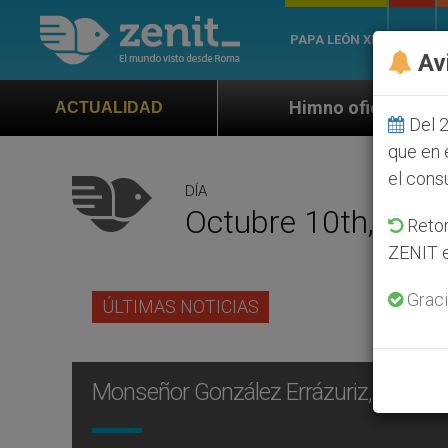
PAPA LEÓN XIV
ROMA
Av
Himno oficial de la Jornada Mundia
ACTUALIDAD
Del 2
que en 
el cons
DÍA
Octubre 10th, 200
Retom
ZENIT e
Graci
ÚLTIMAS NOTICIAS
Monseñor González Errázuriz, nuevo o