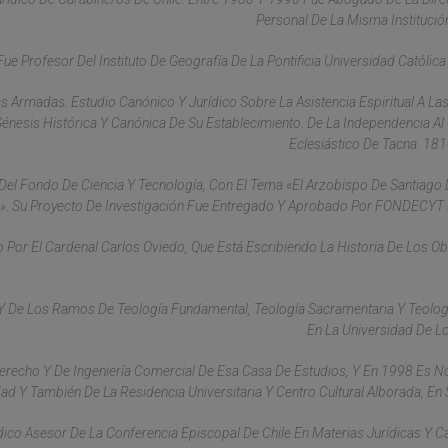
Personal De La Misma Institución 
e Profesor Del Instituto De Geografía De La Pontificia Universidad Católica 
as Armadas. Estudio Canónico Y Jurídico Sobre La Asistencia Espiritual A La
Génesis Histórica Y Canónica De Su Establecimiento. De La Independencia Al 
Eclesiástico De Tacna. 18
Del Fondo De Ciencia Y Tecnología, Con El Tema «El Arzobispo De Santiago
ra». Su Proyecto De Investigación Fue Entregado Y Aprobado Por FONDECYT
Por El Cardenal Carlos Oviedo, Que Está Escribiendo La Historia De Los O
 De Los Ramos De Teología Fundamental, Teología Sacramentaria Y Teolog
En La Universidad De L
erecho Y De Ingeniería Comercial De Esa Casa De Estudios, Y En 1998 Es
ad Y También De La Residencia Universitaria Y Centro Cultural Alborada, En 
co Asesor De La Conferencia Episcopal De Chile En Materias Jurídicas Y C