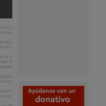
mplir Los
to Padre.
 Manos De
 De 1993.
cho De La
Título De
Abogado.
 La Misma
versidad.
n Derecho
nta Cruz.
cción Del