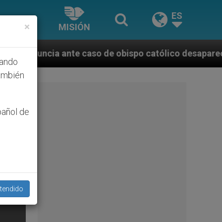
ES
×
MISIÓN
nte caso de obispo católico desaparecido por la dict
hando
ambién
pañol de
tendido