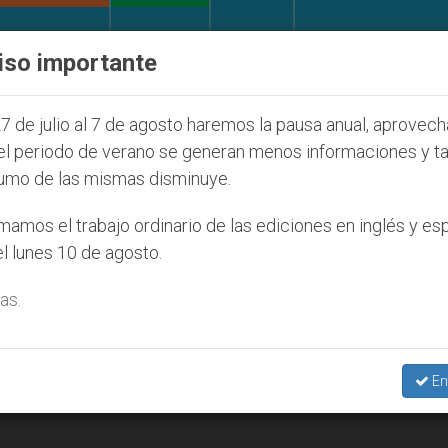
IGLESIA Y MUNDO
DOCUMENTOS
DONATIVOS
iso importante
l de la Juventud Seúl 2027
ONU se pronuncia a
7 de julio al 7 de agosto haremos la pausa anual, aprovec
el periodo de verano se generan menos informaciones y t
umo de las mismas disminuye.
3
amos el trabajo ordinario de las ediciones en inglés y es
l lunes 10 de agosto.
as.
En
bispo de San Bernardo (Chile)