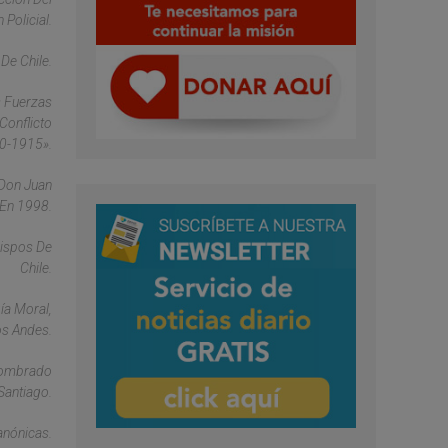
Policial.
De Chile.
s Fuerzas
Conflicto
10-1915».
 Don Juan
 En 1998.
bispos De
Chile.
ía Moral,
os Andes.
 Nombrado
Santiago.
anónicas.