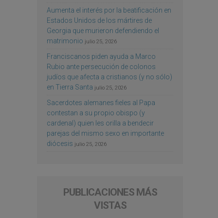
Aumenta el interés por la beatificación en
Estados Unidos de los mártires de
Georgia que murieron defendiendo el
matrimonio
julio 25, 2026
Franciscanos piden ayuda a Marco
Rubio ante persecución de colonos
judíos que afecta a cristianos (y no sólo)
en Tierra Santa
julio 25, 2026
Sacerdotes alemanes fieles al Papa
contestan a su propio obispo (y
cardenal) quien les orilla a bendecir
parejas del mismo sexo en importante
diócesis
julio 25, 2026
PUBLICACIONES MÁS
VISTAS