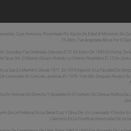
uenzalida, Cuya Renuncia, Presentada Por Razón De Edad Al Momento De Cu
75 Años, Fue Aceptada Ahora Por El San
señor González Fue Ordenado Diácono El 31 De Enero De 1993 En Roma, De
 Del Opus Dei. El Mismo Obispo Prelado Lo Ordenó Presbítero El 13 De Junio
, De La Que Es Miembro Desde 1971, En 1974 Ingresó A La Facultad De Dere
ulo De Licenciado En Ciencias Jurídicas En 1979, Y Un Año Después Recibió Su 
a De Historia Del Derecho Y Ayudante En El Instituto De Ciencia Política De
Uni
dium» De La Prelatura De La Santa Cruz Y Opus Dei. Es Licenciado Y Doctor E
Canónico En La Pontificia Universidad De La Sa
rídico De Carabineros De Chile. Entre 1980 Y 1990 Fue Abogado De La Dire