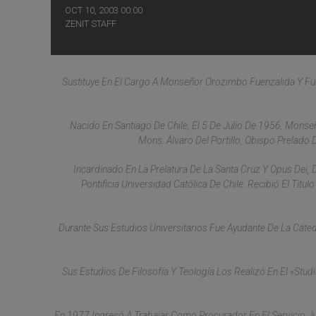
OCT 10, 2003 00:00
ZENIT STAFF
Sustituye En El Cargo A Monseñor Orozimbo Fuenzalida Y F
Nacido En Santiago De Chile, El 5 De Julio De 1956, Mon
Mons. Álvaro Del Portillo, Obispo Prelado
Incardinado En La Prelatura De La Santa Cruz Y Opus Dei
Pontificia Universidad Católica De Chile. Recibió El Tit
Durante Sus Estudios Universitarios Fue Ayudante De La Cátedr
Sus Estudios De Filosofía Y Teología Los Realizó En El «Stu
En 1977 Ingresó A Trabajar Como Procurador En El Servicio Ju