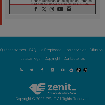
Líbano: Reanudan los coloquios en Roma en
medio de tensiones y ataques en el sur del
país
06.08.2026
Hiroshima y Nagasaki, 81 años después.
Comienzan "Diez Días Oración por la Paz"
06.08.2026
Pizzaballa en Asís: los cristianos quieren
paz
06.08.2026
Sturla: La visita de León XIV será una buena
noticia para todo el Uruguay
Quiénes somos
FAQ
La Propiedad
Los servicios
Difusión
06.08.2026
Estatus legal
Copyright
Contáctenos
León XIV: La revolución del Evangelio
derriba los muros que separan
06.08.2026
La Iglesia en Ceuta: caridad y esperanza
frente al drama migratorio
06.08.2026
La visita del Papa a Perú será un tiempo de
gracia reconciliación y esperanza
Copyright © 2026 ZENIT. All Rights Reserved.