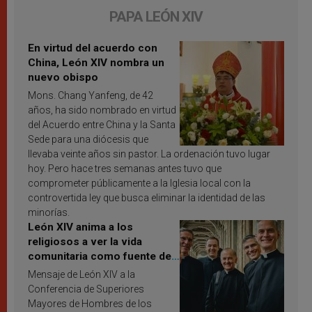
PAPA LEÓN XIV
En virtud del acuerdo con
China, León XIV nombra un
nuevo obispo
Mons. Chang Yanfeng, de 42
años, ha sido nombrado en virtud
del Acuerdo entre China y la Santa
Sede para una diócesis que
llevaba veinte años sin pastor. La ordenación tuvo lugar
hoy. Pero hace tres semanas antes tuvo que
comprometer públicamente a la Iglesia local con la
controvertida ley que busca eliminar la identidad de las
minorías.
León XIV anima a los
religiosos a ver la vida
comunitaria como fuente de
inspiración y santificación
Mensaje de León XIV a la
Conferencia de Superiores
Mayores de Hombres de los