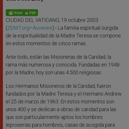
s
e
b
t
e
A
n
o
e
p
g
o
r
p
e
k
r
CIUDAD DEL VATICANO, 19 octubre 2003
(
ZENIT.org
–
Avvenire
).- La familia espiritual surgida
de la espiritualidad de la Madre Teresa se compone
en estos momentos de cinco ramas.
Ante todo, están las Misioneras de la Caridad, la
rama más numerosa y conocida. Fundadas en 1948
por la Madre, hoy son unas 4.500 religiosas.
Los Hermanos Misioneros de la Caridad, fueron
fundados por la Madre Teresa y el Hermano Andrew
el 25 de marzo de 1963. En estos momentos son
unos 400 y se dedican a obras de caridad para las
que son particularmente aptos los hombres:
leproserías para hombres, casas de acogida para