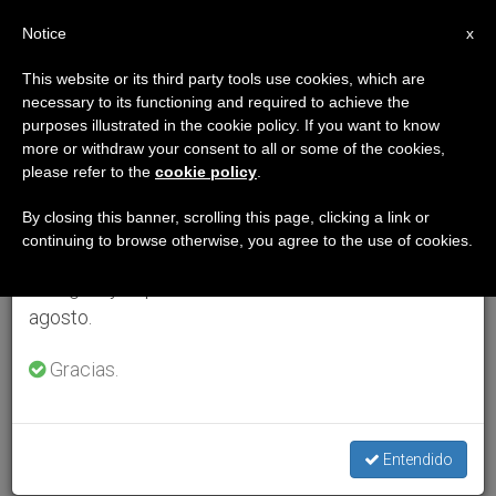
ES
Notice
×
x
Aviso importante
This website or its third party tools use cookies, which are
necessary to its functioning and required to achieve the
Del 27 de julio al 7 de agosto haremos la pausa
purposes illustrated in the cookie policy. If you want to know
anual, aprovechando que en el periodo de verano
more or withdraw your consent to all or some of the cookies,
please refer to the
cookie policy
.
se generan menos informaciones y también el
consumo de las mismas disminuye.
By closing this banner, scrolling this page, clicking a link or
continuing to browse otherwise, you agree to the use of cookies.
Retomamos el trabajo ordinario de las ediciones
en inglés y español de ZENIT el lunes 10 de
agosto.
Gracias.
Entendido