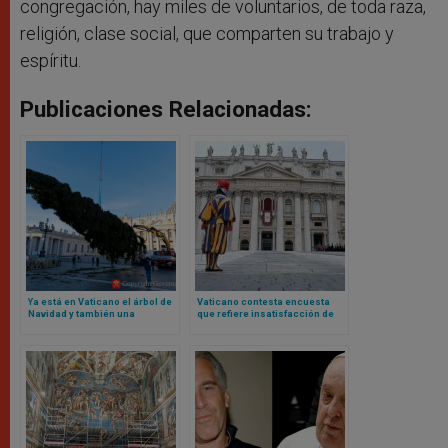
congregación, hay miles de voluntarios, de toda raza,
religión, clase social, que comparten su trabajo y
espíritu.
Publicaciones Relacionadas:
Ya está en Vaticano el árbol de
Vaticano contesta encuesta
Navidad y también una
que refiere insatisfacción de
pregunta con respuesta: ¿es
algunos empleados: no hay
correcto talar un árbol así?
descontento generalizado