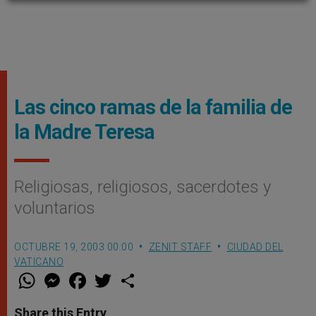
Las cinco ramas de la familia de
la Madre Teresa
Religiosas, religiosos, sacerdotes y
voluntarios
OCTUBRE 19, 2003 00:00
ZENIT STAFF
CIUDAD DEL
VATICANO
W
M
F
T
S
h
e
a
w
h
a
s
c
i
a
t
s
e
t
r
Share this Entry