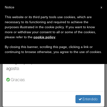
ES
Notice
×
x
Aviso importante
This website or its third party tools use cookies, which are
necessary to its functioning and required to achieve the
Del 27 de julio al 7 de agosto haremos la pausa
purposes illustrated in the cookie policy. If you want to know
anual, aprovechando que en el periodo de verano
more or withdraw your consent to all or some of the cookies,
please refer to the
cookie policy
.
se generan menos informaciones y también el
consumo de las mismas disminuye.
By closing this banner, scrolling this page, clicking a link or
continuing to browse otherwise, you agree to the use of cookies.
Retomamos el trabajo ordinario de las ediciones
en inglés y español de ZENIT el lunes 10 de
agosto.
Gracias.
Entendido