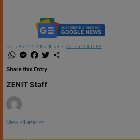
OCTUBRE 27, 2003 00:00
ARTE Y CULTURA
W
M
F
T
S
h
e
a
w
h
a
s
c
i
a
t
s
e
t
r
Share this Entry
s
e
b
t
e
A
n
o
e
p
g
o
r
ZENIT Staff
p
e
k
r
View all articles