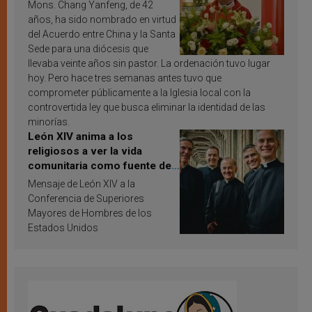
Mons. Chang Yanfeng, de 42
años, ha sido nombrado en virtud
del Acuerdo entre China y la Santa
Sede para una diócesis que
llevaba veinte años sin pastor. La ordenación tuvo lugar
hoy. Pero hace tres semanas antes tuvo que
comprometer públicamente a la Iglesia local con la
controvertida ley que busca eliminar la identidad de las
minorías.
León XIV anima a los
religiosos a ver la vida
comunitaria como fuente de
inspiración y santificación
Mensaje de León XIV a la
Conferencia de Superiores
Mayores de Hombres de los
Estados Unidos