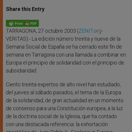
a
s
c
i
a
t
s
e
t
r
Share this Entry
s
e
b
t
e
A
n
o
e
p
g
o
r
p
e
k
r
TARRAGONA, 27 octubre 2003 (
ZENIT.org
-
VERITAS).- La edición número treinta y nueve de la
Semana Social de España se ha cerrado este fin de
semana en Tarragona con una llamada a combinar en
Europa el principio de solidaridad con el principio de
subsidiaridad.
Ciento treinta expertos de alto nivel han estudiado,
del jueves al sábado pasados, el tema de la Europa
de la solidaridad, de gran actualidad en un momento
de consenso para una Constitución europea, a la luz
de la doctrina social de la Iglesia, que ha contado
con una destacada referencia: la exhortación