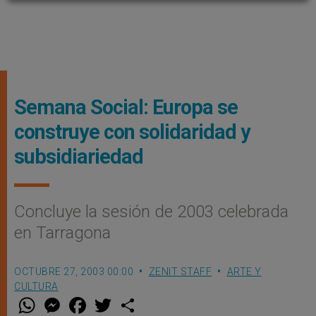
Semana Social: Europa se
construye con solidaridad y
subsidiariedad
Concluye la sesión de 2003 celebrada
en Tarragona
OCTUBRE 27, 2003 00:00
ZENIT STAFF
ARTE Y
CULTURA
W
M
F
T
S
h
e
a
w
h