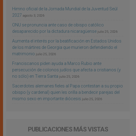
Himno oficial de la Jornada Mundial de la Juventud Seúl
2027
agosto 3, 2026
ONU se pronuncia ante caso de obispo católico
desaparecido por la dictadura nicaragüense
julio 25, 2026
Aumenta el interés por la beatificación en Estados Unidos
de los mártires de Georgia que murieron defendiendo el
matrimonio
julio 25, 2026
Franciscanos piden ayuda a Marco Rubio ante
persecución de colonos judíos que afecta a cristianos (y
no sólo) en Tierra Santa
julio 25, 2026
Sacerdotes alemanes fieles al Papa contestan a su propio
obispo (y cardenal) quien les orilla a bendecir parejas del
mismo sexo en importante diócesis
julio 25, 2026
PUBLICACIONES MÁS VISTAS