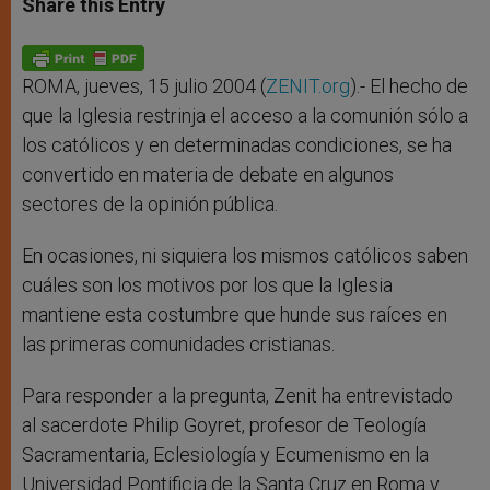
Share this Entry
s
e
b
t
e
A
n
o
e
p
g
o
r
p
e
k
r
ROMA, jueves, 15 julio 2004 (
ZENIT.org
).- El hecho de
que la Iglesia restrinja el acceso a la comunión sólo a
los católicos y en determinadas condiciones, se ha
convertido en materia de debate en algunos
sectores de la opinión pública.
En ocasiones, ni siquiera los mismos católicos saben
cuáles son los motivos por los que la Iglesia
mantiene esta costumbre que hunde sus raíces en
las primeras comunidades cristianas.
Para responder a la pregunta, Zenit ha entrevistado
al sacerdote Philip Goyret, profesor de Teología
Sacramentaria, Eclesiología y Ecumenismo en la
Universidad Pontificia de la Santa Cruz en Roma y