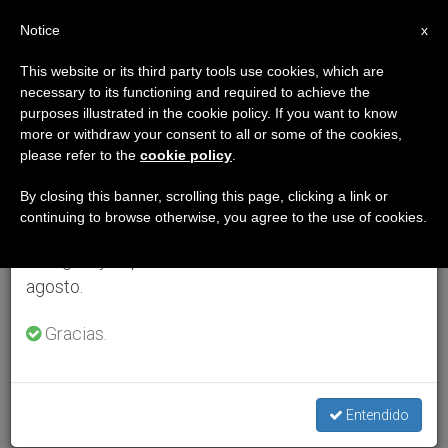
ES
Notice
×
x
Aviso importante
This website or its third party tools use cookies, which are
necessary to its functioning and required to achieve the
Del 27 de julio al 7 de agosto haremos la pausa
purposes illustrated in the cookie policy. If you want to know
anual, aprovechando que en el periodo de verano
more or withdraw your consent to all or some of the cookies,
please refer to the
cookie policy
.
se generan menos informaciones y también el
consumo de las mismas disminuye.
By closing this banner, scrolling this page, clicking a link or
continuing to browse otherwise, you agree to the use of cookies.
Retomamos el trabajo ordinario de las ediciones
en inglés y español de ZENIT el lunes 10 de
agosto.
Gracias.
Entendido