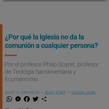
¿Por qué la Iglesia no da la
comunión a cualquier persona?
Por el profesor Philip Goyret, profesor
de Teología Sacramentaria y
Ecumenismo
JULIO 15, 2004 00:00
ZENIT STAFF
IGLESIA LOCAL
W
M
F
T
S
h
e
a
w
h
a
s
c
i
a
t
s
e
t
r