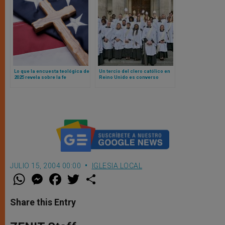
Lo que la encuesta teológica de
Un tercio del clero católico en
2025 revela sobre la fe
Reino Unido es converso
estadounidense
anglicano: las sorprendentes
revelaciones de una
investigación
JULIO 15, 2004 00:00
IGLESIA LOCAL
W
M
F
T
S
h
e
a
w
h
a
s
c
i
a
t
s
e
t
r
Share this Entry
s
e
b
t
e
A
n
o
e
p
g
o
r