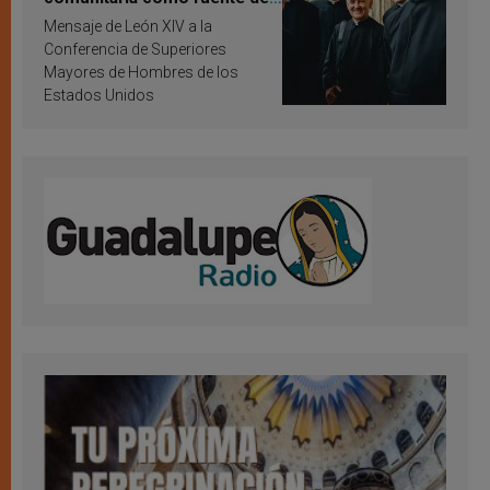
inspiración y santificación
Mensaje de León XIV a la
Conferencia de Superiores
Mayores de Hombres de los
Estados Unidos