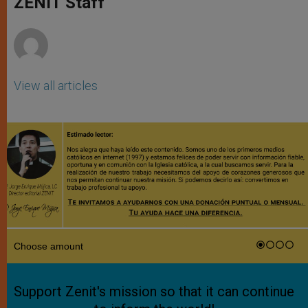
ZENIT Staff
p
e
k
r
View all articles