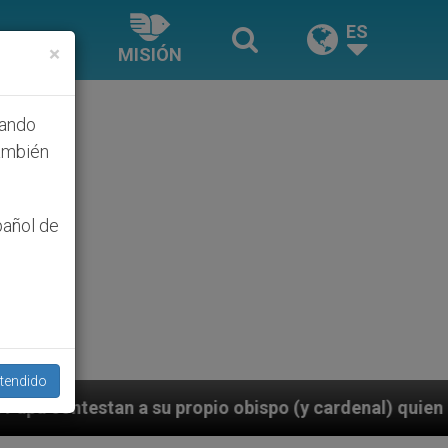
ES
×
MISIÓN
hando
ambién
pañol de
tendido
opio obispo (y cardenal) quien les orilla a bendecir p