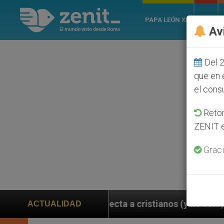
PAPA LEÓN XIV
ROMA
Av
Del 2
que en 
el cons
Retom
ZENIT e
Graci
afecta a cristianos (y no sólo) en Tierra Santa
ACTUALIDAD