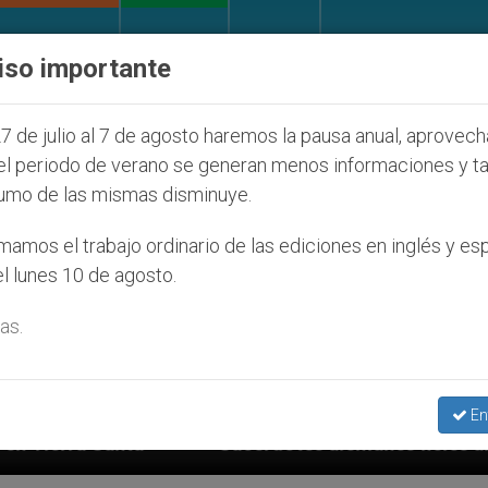
IGLESIA Y MUNDO
DOCUMENTOS
DONATIVOS
iso importante
7 de julio al 7 de agosto haremos la pausa anual, aprovec
el periodo de verano se generan menos informaciones y t
umo de las mismas disminuye.
amos el trabajo ordinario de las ediciones en inglés y es
l lunes 10 de agosto.
as.
En
Sacerdotes alemanes fieles al Papa contestan a su pr