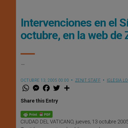
Intervenciones en el 
octubre, en la web de 
–
OCTUBRE 13, 2005 00:00
ZENIT STAFF
IGLESIA L
W
M
F
T
S
h
e
a
w
h
a
s
c
i
a
t
s
e
t
r
Share this Entry
s
e
b
t
e
A
n
o
e
p
g
o
r
p
e
k
CIUDAD DEL VATICANO, jueves, 13 octubre 2005
r