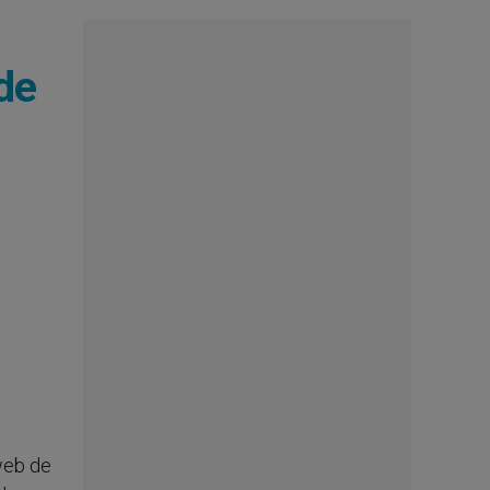
de
web de