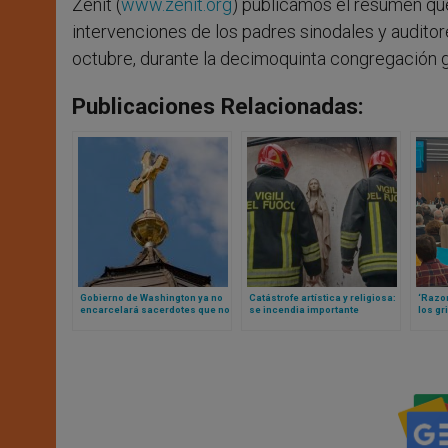
Zenit (
www.zenit.org
) publicamos el resumen que
intervenciones de los padres sinodales y audito
octubre, durante la decimoquinta congregación g
Publicaciones Relacionadas:
Gobierno de Washington ya no
Catástrofe artística y religiosa:
‘Razo
encarcelará sacerdotes que no
se incendia importante
los gr
quieren violar el secreto de
monasterio italiano (donde
abusos
confesión
Carlo Acutis hizo primera
catól
comunión)
lucha