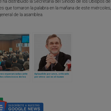
 ha distribuido la Secretaría del Sínodo de los Obispos de
res que tomaron la palabra en la mañana de este miércoles
eneral de la asamblea.
nes esperanzadas ante
Aplaudido por unos, criticado
itos silenciosos de los
por otros: así es el nuevo
 en menores’: la Iglesia
sucesor del cardenal
ica en España avanza en
Schönborn al frente de la
 contra abuso
prestigiosa sede episcopal de
Viena