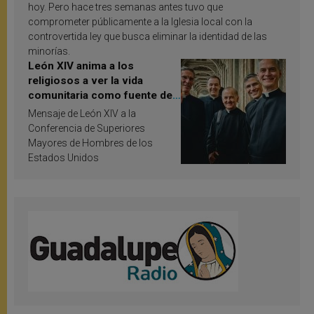
hoy. Pero hace tres semanas antes tuvo que
comprometer públicamente a la Iglesia local con la
controvertida ley que busca eliminar la identidad de las
minorías.
León XIV anima a los
religiosos a ver la vida
comunitaria como fuente de
inspiración y santificación
Mensaje de León XIV a la
Conferencia de Superiores
Mayores de Hombres de los
Estados Unidos