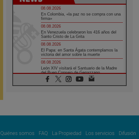
08.08.2026
En Colombia, «la paz no se compra con una
firma»
08.08.2026
En Venezuela celebraron los 416 años del
Santo Cristo de La Grita
08.08.2026
El Papa: en Santa Ágata contemplamos la
victoria del amor sobre la muerte
08.08.2026
León XIV visitará el Santuario de la Madre
del Buen Consejo de Genazzano
07.08.2026
Filipinas: el Vicariato Apostólico de Calapán
se convierte en diócesis
07.08.2026
Honduras: Los desplazados invisibles de una
crisis olvidada
07.08.2026
Bokalic: "En Argentina el Papa León señalará
el compromiso del cristiano"
Quiénes somos
FAQ
La Propiedad
Los servicios
Difusión
07.08.2026