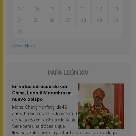
17
18
19
20
21
22
23
24
25
26
27
28
29
30
31
« Sep
Nov »
PAPA LEÓN XIV
En virtud del acuerdo con
China, León XIV nombra un
nuevo obispo
Mons. Chang Yanfeng, de 42
años, ha sido nombrado en virtud
del Acuerdo entre China y la Santa
Sede para una diócesis que
llevaba veinte años sin pastor. La ordenación tuvo lugar