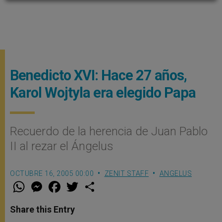
Benedicto XVI: Hace 27 años,
Karol Wojtyla era elegido Papa
Recuerdo de la herencia de Juan Pablo
II al rezar el Ángelus
OCTUBRE 16, 2005 00:00
ZENIT STAFF
ANGELUS
W
M
F
T
S
h
e
a
w
h
a
s
c
i
a
t
s
e
t
r
Share this Entry
s
e
b
t
e