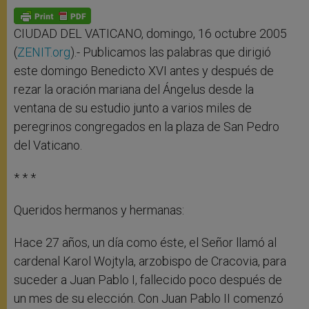
A
n
o
e
p
g
o
r
p
e
k
r
CIUDAD DEL VATICANO, domingo, 16 octubre 2005
(
ZENIT.org
).- Publicamos las palabras que dirigió
este domingo Benedicto XVI antes y después de
rezar la oración mariana del Ángelus desde la
ventana de su estudio junto a varios miles de
peregrinos congregados en la plaza de San Pedro
del Vaticano.
* * *
Queridos hermanos y hermanas:
Hace 27 años, un día como éste, el Señor llamó al
cardenal Karol Wojtyla, arzobispo de Cracovia, para
suceder a Juan Pablo I, fallecido poco después de
un mes de su elección. Con Juan Pablo II comenzó