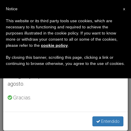
ES
Notice
×
x
Aviso importante
This website or its third party tools use cookies, which are
necessary to its functioning and required to achieve the
Del 27 de julio al 7 de agosto haremos la pausa
purposes illustrated in the cookie policy. If you want to know
anual, aprovechando que en el periodo de verano
more or withdraw your consent to all or some of the cookies,
please refer to the
cookie policy
.
se generan menos informaciones y también el
consumo de las mismas disminuye.
By closing this banner, scrolling this page, clicking a link or
continuing to browse otherwise, you agree to the use of cookies.
Retomamos el trabajo ordinario de las ediciones
en inglés y español de ZENIT el lunes 10 de
agosto.
Gracias.
Entendido