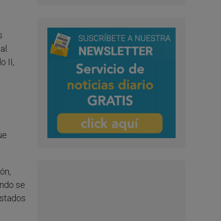
s
al.
 II,
ue
ón,
ando se
estados