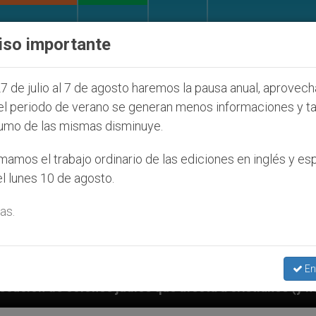
IGLESIA Y MUNDO
DOCUMENTOS
DONATIVOS
iso importante
7 de julio al 7 de agosto haremos la pausa anual, aprovec
el periodo de verano se generan menos informaciones y t
umo de las mismas disminuye.
amos el trabajo ordinario de las ediciones en inglés y es
l lunes 10 de agosto.
as.
En
os que afecta a cristianos (y no sólo) en Tierra Sant