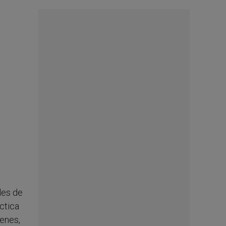
ales de
ctica
venes,