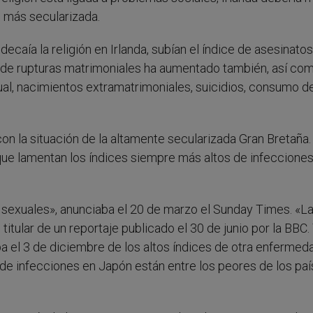
 más secularizada.
caía la religión en Irlanda, subían el índice de asesinatos
e de rupturas matrimoniales ha aumentado también, así com
al, nacimientos extramatrimoniales, suicidios, consumo d
 la situación de la altamente secularizada Gran Bretaña. Al
 que lamentan los índices siempre más altos de infecciones
s sexuales», anunciaba el 20 de marzo el Sunday Times. «L
tular de un reportaje publicado el 30 de junio por la BBC. Y
a el 3 de diciembre de los altos índices de otra enfermed
 de infecciones en Japón están entre los peores de los pa