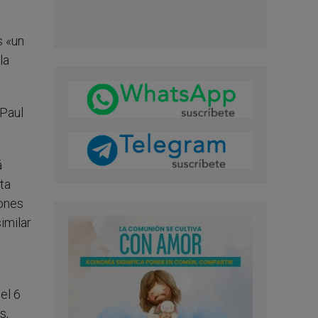
s «un
la
 Paul
á
ta
iones
imilar
el 6
s,