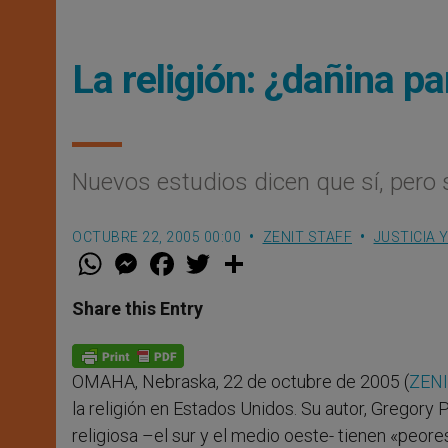
La religión: ¿dañina p
Nuevos estudios dicen que sí, per
OCTUBRE 22, 2005 00:00
ZENIT STAFF
JUSTICIA 
W
M
F
T
S
h
e
a
w
h
a
s
c
i
a
t
s
e
t
r
Share this Entry
s
e
b
t
e
A
n
o
e
p
g
o
r
p
e
k
OMAHA, Nebraska, 22 de octubre de 2005 (
ZENI
r
la religión en Estados Unidos. Su autor, Gregory
religiosa –el sur y el medio oeste- tienen «peo