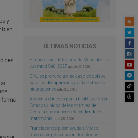
pa y
 bien
ÚLTIMAS NOTICIAS
ndices
Himno oficial de la Jornada Mundial de la
Juventud Seúl 2027
agosto 3, 2026
ONU se pronuncia ante caso de obispo
ace
católico desaparecido por la dictadura
nicaragüense
julio 25, 2026
ace
Aumenta el interés por la beatificación en
e forma
Estados Unidos de los mártires de
Georgia que murieron defendiendo el
matrimonio
julio 25, 2026
Franciscanos piden ayuda a Marco
Rubio ante persecución de colonos
mejorar