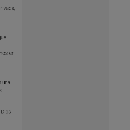
rivada,
que
anos en
n una
s
 Dios