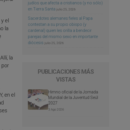
judíos que afecta a cristianos (y no sólo)
en Tierra Santa
julio 25, 2026
Sacerdotes alemanes fieles al Papa
 y el
contestan a su propio obispo (y
o la
cardenal) quien les orilla a bendecir
e
parejas del mismo sexo en importante
diócesis
julio 25, 2026
lí, la
 por
PUBLICACIONES MÁS
VISTAS
a
Himno oficial de la Jornada
, en el
Mundial de la Juventud Seúl
ad
2027
íses
3 Ago 2026