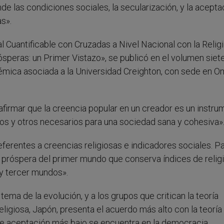
nde las condiciones sociales, la secularización, y la acepta
s».
al Cuantificable con Cruzadas a Nivel Nacional con la Relig
speras: un Primer Vistazo», se publicó en el volumen siet
démica asociada a la Universidad Creighton, con sede en O
afirmar que la creencia popular en un creador es un instru
os y otros necesarios para una sociedad sana y cohesiva»
referentes a creencias religiosas e indicadores sociales. Pa
 próspera del primer mundo que conserva índices de relig
 y tercer mundos».
tema de la evolución, y a los grupos que critican la teoría
ligiosa, Japón, presenta el acuerdo más alto con la teoría
l de aceptación más bajo se encuentra en la democracia