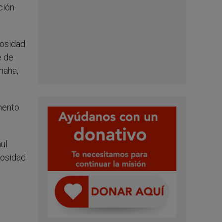
ción
iosidad
e de
maha,
mento
.
ul
iosidad