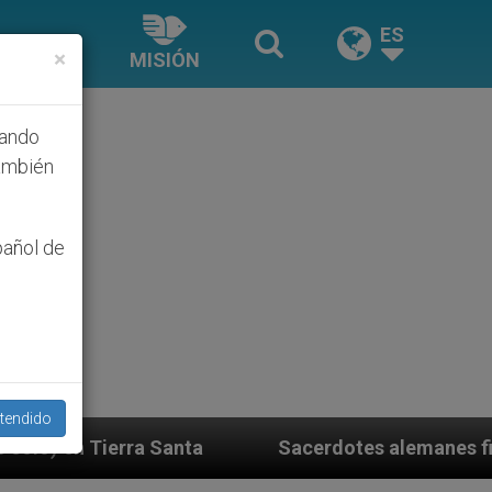
ES
×
MISIÓN
hando
ambién
pañol de
tendido
a
Sacerdotes alemanes fieles al Papa contestan