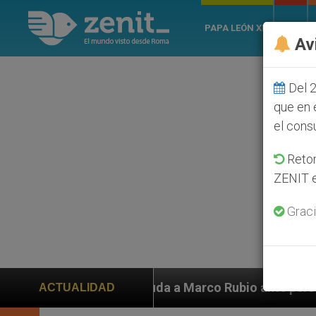
PAPA LEÓN XIV
ROMA
Av
Del 2
que en 
el cons
Retom
ZENIT e
Graci
 ayuda a Marco Rubio ante persecución de colonos judí
ACTUALIDAD