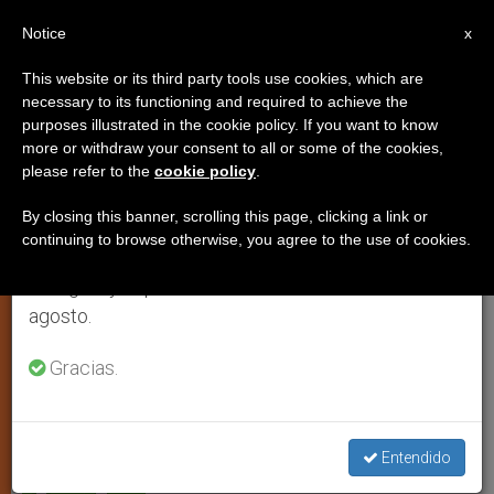
ES
Notice
×
x
Aviso importante
This website or its third party tools use cookies, which are
necessary to its functioning and required to achieve the
Del 27 de julio al 7 de agosto haremos la pausa
purposes illustrated in the cookie policy. If you want to know
Luces y sombras de Paraguay,
anual, aprovechando que en el periodo de verano
more or withdraw your consent to all or some of the cookies,
please refer to the
cookie policy
.
se generan menos informaciones y también el
según sus obispos
consumo de las mismas disminuye.
By closing this banner, scrolling this page, clicking a link or
continuing to browse otherwise, you agree to the use of cookies.
Retomamos el trabajo ordinario de las ediciones
Mensaje al final de la asamblea plenaria
en inglés y español de ZENIT el lunes 10 de
agosto.
NOVIEMBRE 16, 2005 00:00
ZENIT STAFF
IGLESIA
LOCAL
Gracias.
W
M
F
T
S
h
e
a
w
h
a
s
c
i
a
t
s
e
t
r
Share this Entry
s
e
b
t
e
Entendido
A
n
o
e
p
g
o
r