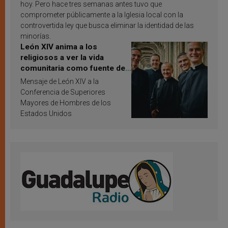
hoy. Pero hace tres semanas antes tuvo que
comprometer públicamente a la Iglesia local con la
controvertida ley que busca eliminar la identidad de las
minorías.
León XIV anima a los
religiosos a ver la vida
comunitaria como fuente de
inspiración y santificación
Mensaje de León XIV a la
Conferencia de Superiores
Mayores de Hombres de los
Estados Unidos