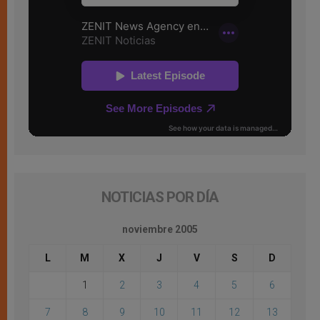
NOTICIAS POR DÍA
noviembre 2005
L
M
X
J
V
S
D
1
2
3
4
5
6
7
8
9
10
11
12
13