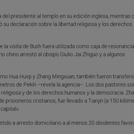
 del presidente al templo en su edición inglesa, mientras q
ó su declaración sobre la libertad religiosa y los derechos
 la visita de Bush fuera utilizada como caja de resonancia
o chino arrestó al obispo Giulio Jia Zhiguo y a algunos
omo Hua Huiqi y Zhang Mingxuan, también fueron transferi
lómetros de Pekín –revela la agencia–. Los dos pastores so
 religiosa y de los derechos humanos y la democracia. Zh
prisioneros cristianos, fue llevado a Tianjin (a 150 kilóm
capital».
etido a arresto domiciliario a al menos 20 disidentes favor