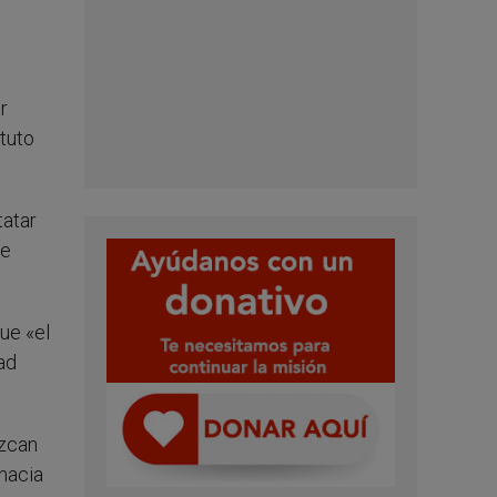
r
ituto
tatar
de
ue «el
ad
ezcan
 hacia