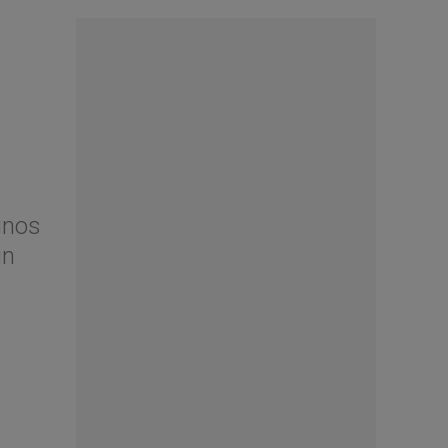
inos
un