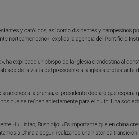
testantes y católicos, así como disidentes y campesinos po
te norteamericano», explica la agencia del Pontificio Inst
a», ha explicado un obispo de la Iglesia clandestina al cons
lado de la visita del presidente a la iglesia protestante 
claraciones a la prensa, el presidente declaró que espera q
ianos que se reúnen abiertamente para el culto. Una socied
dente Hu Jintao, Bush dijo: «Es importante que en china cr
lentamos a China a seguir realizando una histórica transición