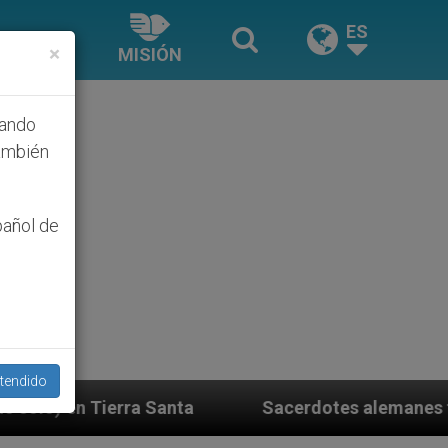
ES
×
MISIÓN
hando
ambién
pañol de
tendido
a
Sacerdotes alemanes fieles al Papa contestan