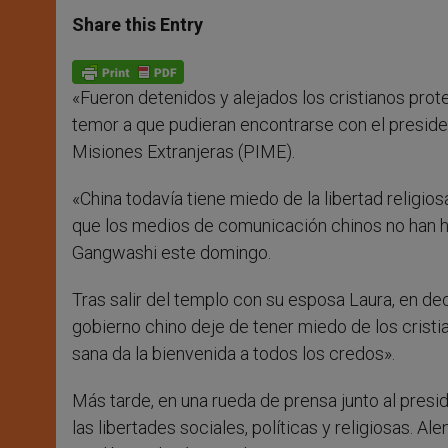
a
s
c
i
a
t
s
e
t
r
Share this Entry
s
e
b
t
e
A
n
o
e
p
g
o
r
p
e
k
«Fueron detenidos y alejados los cristianos pro
r
temor a que pudieran encontrarse con el presiden
Misiones Extranjeras (PIME).
«China todavía tiene miedo de la libertad religios
que los medios de comunicación chinos no han hab
Gangwashi este domingo.
Tras salir del templo con su esposa Laura, en de
gobierno chino deje de tener miedo de los crist
sana da la bienvenida a todos los credos».
Más tarde, en una rueda de prensa junto al presi
las libertades sociales, políticas y religiosas. A