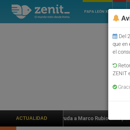
PAPA LEÓN XIV
ROMA
Av
Del 2
que en 
el cons
Retom
ZENIT e
Graci
n ayuda a Marco Rubio ante persecución de colonos jud
ACTUALIDAD