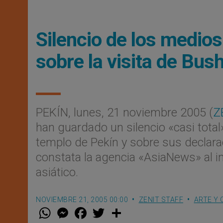
Silencio de los medio
sobre la visita de Bus
PEKÍN, lunes, 21 noviembre 2005 (
Z
han guardado un silencio «casi total
templo de Pekín y sobre sus declar
constata la agencia «AsiaNews» al inf
asiático.
NOVIEMBRE 21, 2005 00:00
ZENIT STAFF
ARTE Y 
W
M
F
T
S
h
e
a
w
h