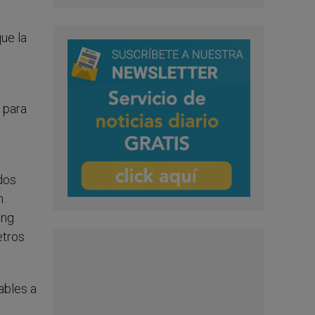
ue la
 para
dos
n
ang
etros
ables a