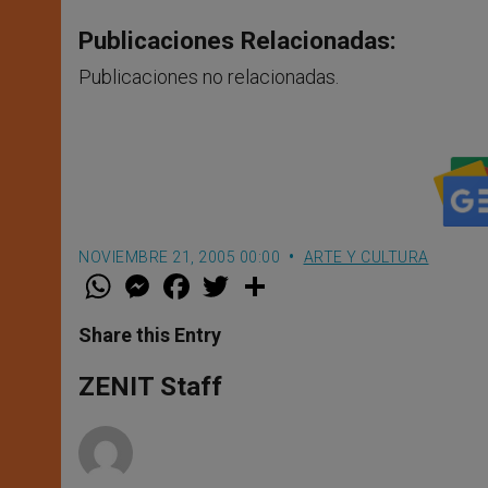
Publicaciones Relacionadas:
Publicaciones no relacionadas.
NOVIEMBRE 21, 2005 00:00
ARTE Y CULTURA
W
M
F
T
S
h
e
a
w
h
a
s
c
i
a
t
s
e
t
r
Share this Entry
s
e
b
t
e
A
n
o
e
p
g
o
r
ZENIT Staff
p
e
k
r