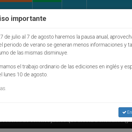
IGLESIA Y MUNDO
DOCUMENTOS
DONATIVOS
iso importante
7 de julio al 7 de agosto haremos la pausa anual, aprovec
el periodo de verano se generan menos informaciones y t
umo de las mismas disminuye.
amos el trabajo ordinario de las ediciones en inglés y es
l lunes 10 de agosto.
as.
En
íos que afecta a cristianos (y no sólo) en Tierra Sant