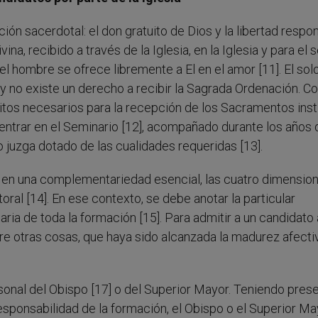
ón sacerdotal: el don gratuito de Dios y la libertad respo
na, recibido a través de la Iglesia, en la Iglesia y para el s
el hombre se ofrece libremente a El en el amor [11]. El sol
 y no existe un derecho a recibir la Sagrada Ordenación. 
isitos necesarios para la recepción de los Sacramentos inst
 entrar en el Seminario [12], acompañado durante los años 
o juzga dotado de las cualidades requeridas [13].
, en una complementariedad esencial, las cuatro dimensio
toral [14]. En ese contexto, se debe anotar la particular
ia de toda la formación [15]. Para admitir a un candidato 
ntre otras cosas, que haya sido alcanzada la madurez afecti
onal del Obispo [17] o del Superior Mayor. Teniendo prese
esponsabilidad de la formación, el Obispo o el Superior Ma