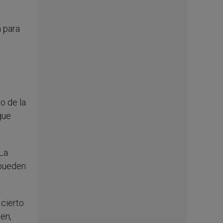
á para
o de la
gue
La
 pueden
 cierto
en,