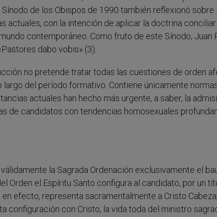
l Sínodo de los Obispos de 1990 también reflexionó sobre 
 actuales, con la intención de aplicar la doctrina concilia
l mundo contemporáneo. Como fruto de este Sínodo, Juan 
«Pastores dabo vobis» (3).
rucción no pretende tratar todas las cuestiones de orden a
lo largo del período formativo. Contiene únicamente norma
stancias actuales han hecho más urgente, a saber, la admis
adas de candidatos con tendencias homosexuales profund
be válidamente la Sagrada Ordenación exclusivamente el ba
l Orden el Espíritu Santo configura al candidato, por un tít
e, en efecto, representa sacramentalmente a Cristo Cabeza
ta configuración con Cristo, la vida toda del ministro sagr