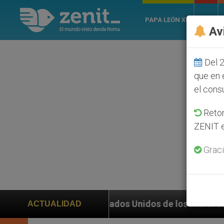
PAPA LEÓN XIV
ROMA
Av
Del 2
que en 
el cons
Retom
ZENIT e
Graci
n en Estados Unidos de los mártires de Georgia que mu
ACTUALIDAD