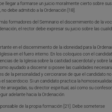
ebe llegar a formarse un juicio moralmente cierto sobre sus
, no debe admitido a la Ordenación [18].
emás formadores del Seminario el discernimiento de la vo
enación, el rector debe expresar su juicio sobre las cuali
rtante en el discernimiento de la idoneidad para la Ordena
Iglesia en el fuero interno. En los coloquios con el candida
ncias de la Iglesia sobre la castidad sacerdotal y sobre l
omo ayudado a discernir si posee las cualidades necesaria
des de la personalidad y cerciorarse de que el candidato no
el sacerdocio. Si un candidato practica la homosexualida
arraigadas, su director espiritual, así como su confesor
guir adelante hacia la Ordenación.
sponsable de la propia formación [21]. Debe someterse