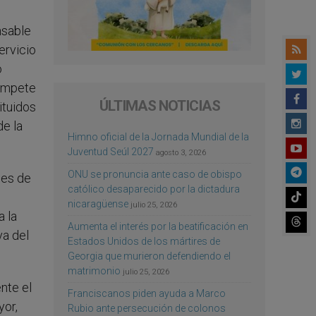
nsable
ervicio
o
Compete
ÚLTIMAS NOTICIAS
ituidos
de la
Himno oficial de la Jornada Mundial de la
Juventud Seúl 2027
agosto 3, 2026
ONU se pronuncia ante caso de obispo
nes de
católico desaparecido por la dictadura
nicaragüense
julio 25, 2026
a la
Aumenta el interés por la beatificación en
va del
Estados Unidos de los mártires de
Georgia que murieron defendiendo el
matrimonio
julio 25, 2026
nte el
Franciscanos piden ayuda a Marco
yor,
Rubio ante persecución de colonos