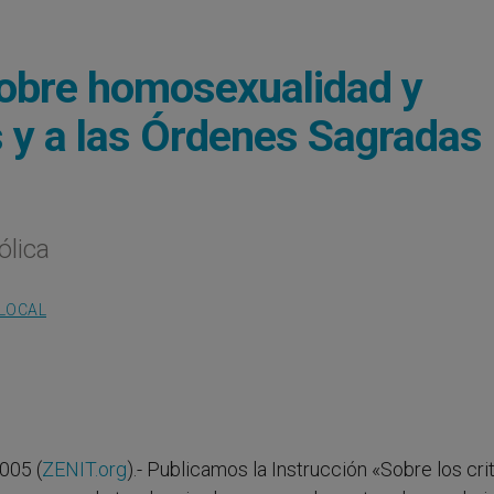
sobre homosexualidad y
 y a las Órdenes Sagradas
ólica
 LOCAL
005 (
ZENIT.org
).- Publicamos la Instrucción «Sobre los cri