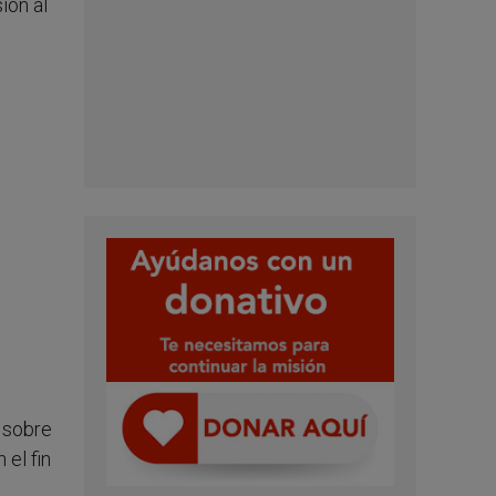
ión al
] sobre
el fin