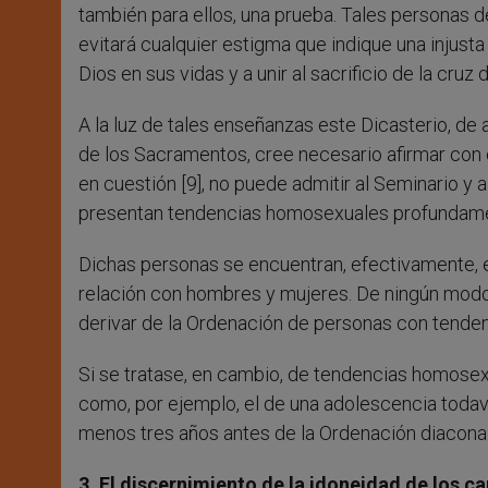
también para ellos, una prueba. Tales personas 
evitará cualquier estigma que indique una injusta 
Dios en sus vidas y a unir al sacrificio de la cruz
A la luz de tales enseñanzas este Dicasterio, de 
de los Sacramentos, cree necesario afirmar con 
en cuestión [9], no puede admitir al Seminario y
presentan tendencias homosexuales profundamente
Dichas personas se encuentran, efectivamente, 
relación con hombres y mujeres. De ningún mod
derivar de la Ordenación de personas con tend
Si se tratase, en cambio, de tendencias homosex
como, por ejemplo, el de una adolescencia todav
menos tres años antes de la Ordenación diaconal
3. El discernimiento de la idoneidad de los ca