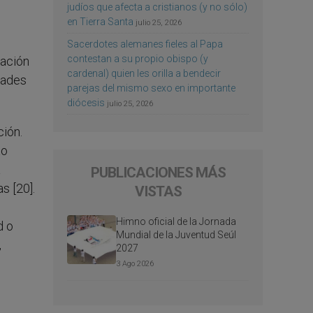
judíos que afecta a cristianos (y no sólo)
en Tierra Santa
julio 25, 2026
Sacerdotes alemanes fieles al Papa
contestan a su propio obispo (y
cación
cardenal) quien les orilla a bendecir
dades
parejas del mismo sexo en importante
diócesis
julio 25, 2026
ción.
to
a
PUBLICACIONES MÁS
s [20].
VISTAS
Himno oficial de la Jornada
d o
Mundial de la Juventud Seúl
,
2027
3 Ago 2026