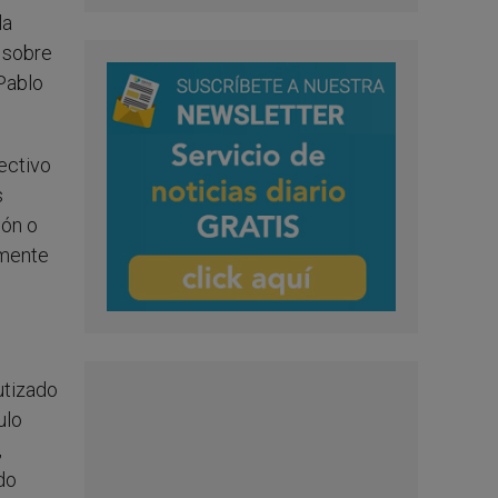
la
r sobre
Pablo
fectivo
s
ión o
amente
utizado
ulo
,
ado