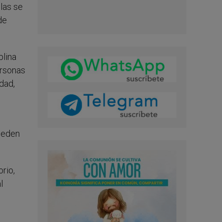
las se
de
plina
ersonas
dad,
ueden
rio,
l