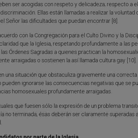
deben ser acogidas con respeto y delicadeza; respecto a el
discriminación. Ellas están llamadas a realizar la voluntad 
 del Señor las dificultades que puedan encontrar [8].
acuerdo con la Congregación para el Culto Divino y la Disci
claridad que la Iglesia, respetando profundamente a las p
 a las Órdenes Sagradas a quienes practican la homosexuali
 arraigadas o sostienen la así llamada cultura gay [10].
en una situación que obstaculiza gravemente una correcta
o pueden ignorarse las consecuencias negativas que se p
encias homosexuales profundamente arraigadas.
uales que fuesen sólo la expresión de un problema transito
ía no terminada, ésas deberán ser claramente superadas a
.
ndidatos por parte de la Iglesia