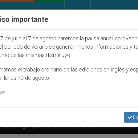
IGLESIA Y MUNDO
DOCUMENTOS
DONATIVOS
iso importante
7 de julio al 7 de agosto haremos la pausa anual, aprovec
el periodo de verano se generan menos informaciones y t
umo de las mismas disminuye.
amos el trabajo ordinario de las ediciones en inglés y es
l lunes 10 de agosto.
as.
En
rieron defendiendo el matrimonio
Franciscanos 