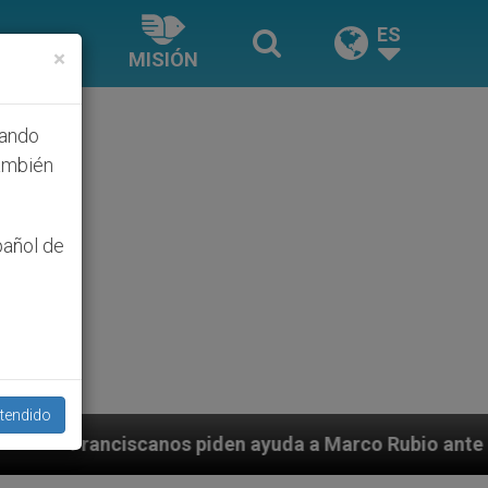
ES
×
MISIÓN
hando
ambién
pañol de
tendido
piden ayuda a Marco Rubio ante persecución de colonos