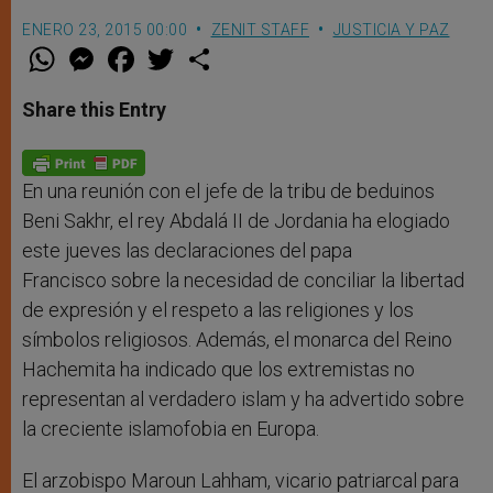
ENERO 23, 2015 00:00
ZENIT STAFF
JUSTICIA Y PAZ
W
M
F
T
S
h
e
a
w
h
a
s
c
i
a
t
s
e
t
r
Share this Entry
s
e
b
t
e
A
n
o
e
p
g
o
r
p
e
k
r
En una reunión con el jefe de la tribu de beduinos
Beni Sakhr, el rey Abdalá II de Jordania ha elogiado
este jueves las declaraciones del papa
Francisco sobre la necesidad de conciliar la libertad
de expresión y el respeto a las religiones y los
símbolos religiosos. Además, el monarca del Reino
Hachemita ha indicado que los extremistas no
representan al verdadero islam y ha advertido sobre
la creciente islamofobia en Europa.
El arzobispo Maroun Lahham, vicario patriarcal para