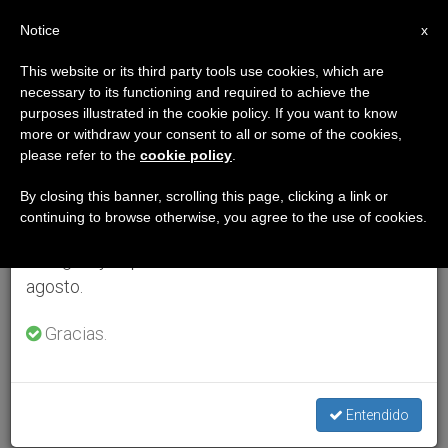
ES
Notice
×
x
Aviso importante
This website or its third party tools use cookies, which are
necessary to its functioning and required to achieve the
Del 27 de julio al 7 de agosto haremos la pausa
purposes illustrated in the cookie policy. If you want to know
anual, aprovechando que en el periodo de verano
more or withdraw your consent to all or some of the cookies,
please refer to the
cookie policy
.
se generan menos informaciones y también el
consumo de las mismas disminuye.
By closing this banner, scrolling this page, clicking a link or
continuing to browse otherwise, you agree to the use of cookies.
Retomamos el trabajo ordinario de las ediciones
en inglés y español de ZENIT el lunes 10 de
agosto.
Gracias.
Entendido