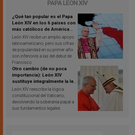
PAPA LEÓN XIV
¿Qué tan popular es el Papa
León XIV en los 6 países con
más católicos de América
Latina en 2026? Publican
León XIV recibe un amplio apoyo
resultados de investigación
latinoamericano, pero sus cifras
de popularidad en su primer año
son inferiores a las del debut de
Francisco
Otro cambio (de no poca
importancia): León XIV
sustituye integralmente la ley
vaticana de Papa Francisco
León XIV reescribe la lógica
constitucional del Vaticano,
devolviendo la soberanía papal a
sus fundamentos legales