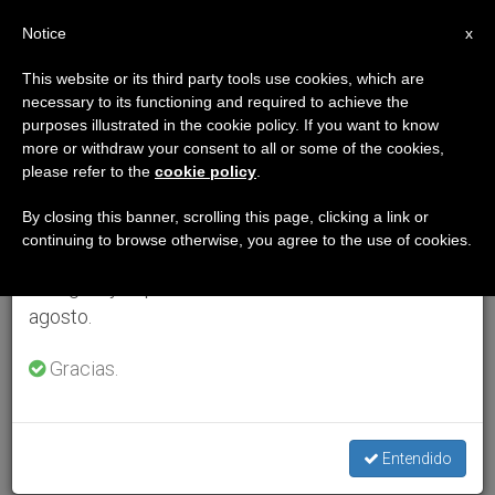
ES
Notice
×
x
Aviso importante
This website or its third party tools use cookies, which are
necessary to its functioning and required to achieve the
Del 27 de julio al 7 de agosto haremos la pausa
purposes illustrated in the cookie policy. If you want to know
anual, aprovechando que en el periodo de verano
more or withdraw your consent to all or some of the cookies,
please refer to the
cookie policy
.
se generan menos informaciones y también el
consumo de las mismas disminuye.
By closing this banner, scrolling this page, clicking a link or
continuing to browse otherwise, you agree to the use of cookies.
Retomamos el trabajo ordinario de las ediciones
en inglés y español de ZENIT el lunes 10 de
agosto.
Gracias.
Entendido