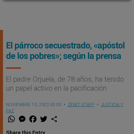
El párroco secuestrado, «apóstol
de los pobres»; según la prensa
El padre Orjuela, de 78 años, ha tenido
un papel activo en la pacificación
NOVIEMBRE 13, 2002 00:00
ZENIT STAFF
JUSTICIA Y
PAZ
W
M
F
T
S
h
e
a
w
h
a
s
c
i
a
t
s
e
t
r
Share this Entry