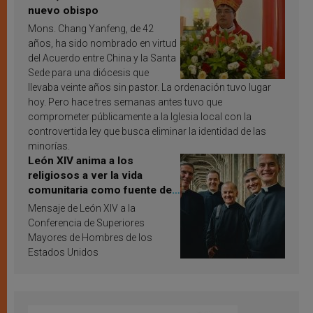
nuevo obispo
Mons. Chang Yanfeng, de 42
años, ha sido nombrado en virtud
del Acuerdo entre China y la Santa
Sede para una diócesis que
llevaba veinte años sin pastor. La ordenación tuvo lugar
hoy. Pero hace tres semanas antes tuvo que
comprometer públicamente a la Iglesia local con la
controvertida ley que busca eliminar la identidad de las
minorías.
León XIV anima a los
religiosos a ver la vida
comunitaria como fuente de
inspiración y santificación
Mensaje de León XIV a la
Conferencia de Superiores
Mayores de Hombres de los
Estados Unidos