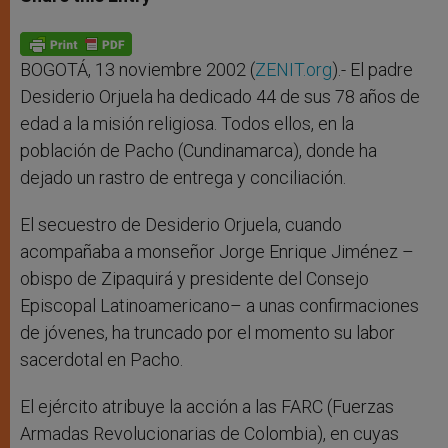
s
e
b
t
e
A
n
o
e
p
g
o
r
p
e
k
r
BOGOTÁ, 13 noviembre 2002 (
ZENIT.org
).- El padre
Desiderio Orjuela ha dedicado 44 de sus 78 años de
edad a la misión religiosa. Todos ellos, en la
población de Pacho (Cundinamarca), donde ha
dejado un rastro de entrega y conciliación.
El secuestro de Desiderio Orjuela, cuando
acompañaba a monseñor Jorge Enrique Jiménez –
obispo de Zipaquirá y presidente del Consejo
Episcopal Latinoamericano– a unas confirmaciones
de jóvenes, ha truncado por el momento su labor
sacerdotal en Pacho.
El ejército atribuye la acción a las FARC (Fuerzas
Armadas Revolucionarias de Colombia), en cuyas