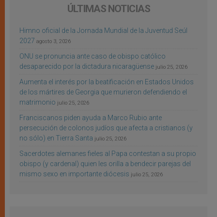
ÚLTIMAS NOTICIAS
Himno oficial de la Jornada Mundial de la Juventud Seúl
2027
agosto 3, 2026
ONU se pronuncia ante caso de obispo católico
desaparecido por la dictadura nicaragüense
julio 25, 2026
Aumenta el interés por la beatificación en Estados Unidos
de los mártires de Georgia que murieron defendiendo el
matrimonio
julio 25, 2026
Franciscanos piden ayuda a Marco Rubio ante
persecución de colonos judíos que afecta a cristianos (y
no sólo) en Tierra Santa
julio 25, 2026
Sacerdotes alemanes fieles al Papa contestan a su propio
obispo (y cardenal) quien les orilla a bendecir parejas del
mismo sexo en importante diócesis
julio 25, 2026