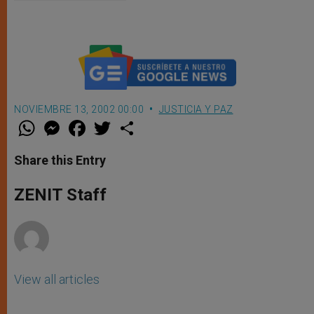
NOVIEMBRE 13, 2002 00:00
JUSTICIA Y PAZ
W
M
F
T
S
h
e
a
w
h
a
s
c
i
a
t
s
e
t
r
Share this Entry
s
e
b
t
e
A
n
o
e
p
g
o
r
ZENIT Staff
p
e
k
r
View all articles